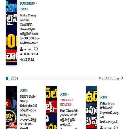
BUSINESS
TECH
Make Money
Online:
ChatGPT,
Canva ద్వారా
ఆన్‌లైన్‌లో నెలకు
రూ.30,000 ఎలా
సంపాదించాలి?
admin
AUGUST 4
4:12 PM
Jobs
View All Button
JOBS
JOBS
NEET Daily
JOBS
TELUGU
Study
Police Jobs:
STATES
Schedule: నీట్
పోలీస్ జాబ్
పరీక్షలో 650+
Part Time Job:
కొట్టాలంటే పక్కా
మార్కులు
హైదరాబాద్ లో
ఇవి
రావాలా.. పర్ఫెక్ట్
బెస్ట్ పార్ట్ టైమ్
పాటించాల్సిందే!
డెయిలీ టైమ్
జాబ్స్ ఇవే..!
admin
టేబుల్!