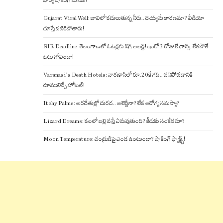
భార్య షాకింగ్ మెసేజ్!
Gujarat Viral Well: బావిలో కదులుతున్న నీరు.. దెయ్యమే కారణమా? వీడియో
చూస్తే వణికిపోతారు!
SIR Deadline: తెలంగాణలో ఓటర్లకు బిగ్ అలర్ట్! ఇంకో 3 రోజులే ఛాన్స్, లేకపోతే
ఓటు గోవిందా!
Varanasi’s Death Hotels: వారణాసిలో రూ.20కే గది.. చనిపోవడానికి
రూములిచ్చే హోటల్!
Itchy Palms: అరచేతుల్లో దురద.. అలెర్జీనా? లేక ఆరోగ్య సమస్యా?
Lizard Dreams: కలలో బల్లి వస్తే ఏమవుతుంది? కీడుకు సంకేతమా?
Moon Temperature: చంద్రుడిపై ఎండ ఉంటుందా? షాకింగ్ ఫ్యాక్ట్స్!