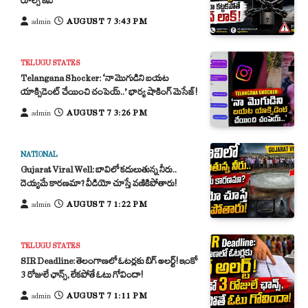
రూల్స్ ఇవే
AUGUST 7 3:43 PM
admin
TELUGU STATES
Telangana Shocker: ‘నా మొగుడిని బయట
యాక్సిడెంట్ చేయించి చంపెయ్..’ భార్య షాకింగ్ మెసేజ్!
AUGUST 7 3:26 PM
admin
NATIONAL
Gujarat Viral Well: బావిలో కదులుతున్న నీరు..
దెయ్యమే కారణమా? వీడియో చూస్తే వణికిపోతారు!
AUGUST 7 1:22 PM
admin
TELUGU STATES
SIR Deadline: తెలంగాణలో ఓటర్లకు బిగ్ అలర్ట్! ఇంకో
3 రోజులే ఛాన్స్, లేకపోతే ఓటు గోవిందా!
AUGUST 7 1:11 PM
admin