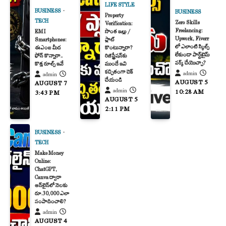
LIFE STYLE
BUSINESS
BUSINESS
Property
TECH
Zero Skills
Verification:
Freelancing:
EMI
సొంత ఇల్లు /
Upwork, Fiverr
Smartphones:
ప్లాట్
లో ఎలాంటి స్కిల్స్
ఈఎంఐ మీద
కొంటున్నారా?
లేకుండా పార్ట్‌టైమ్
ఫోన్ కొన్నారా..
రిజిస్ట్రేషన్‌కు
వర్క్ చేయొచ్చా?
కొత్త రూల్స్ ఇవే
ముందే ఇవి
కచ్చితంగా చెక్
admin
admin
చేయండి
AUGUST 5
AUGUST 7
admin
10:28 AM
3:43 PM
AUGUST 5
2:11 PM
BUSINESS
TECH
Make Money
Online:
ChatGPT,
Canva ద్వారా
ఆన్‌లైన్‌లో నెలకు
రూ.30,000 ఎలా
సంపాదించాలి?
admin
AUGUST 4