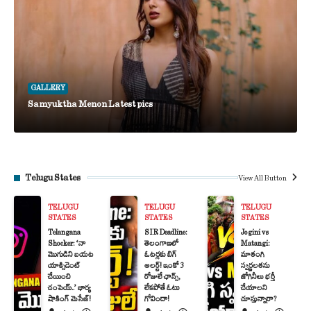
GALLERY
Samyuktha Menon Latest pics
Telugu States
View All Button
TELUGU
TELUGU
TELUGU
STATES
STATES
STATES
Telangana
SIR Deadline:
Jogini vs
Shocker: ‘నా
తెలంగాణలో
Matangi:
మొగుడిని బయట
ఓటర్లకు బిగ్
మాతంగి
యాక్సిడెంట్
అలర్ట్! ఇంకో 3
స్వర్ణలతను
చేయించి
రోజులే ఛాన్స్,
జోగినీలు భర్తీ
చంపెయ్..’ భార్య
లేకపోతే ఓటు
చేయాలని
షాకింగ్ మెసేజ్!
గోవిందా!
చూస్తున్నారా?