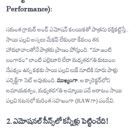
Performance):
సమంత గ్లామర్ అండ్ ఎమోషన్ కలయికతో పాత్రను రక్తికట్టిస్తే..
సాయి పల్లవి అస్సలు మేకప్ లేకుండా కేవలం తన
హావభావాలతోనే పాత్రకు ప్రాణం పోస్తుంది. “మా ఇంటి
బంగారం” లాంటి పల్లెటూరి లేదా మధ్యతరగతి కుటుంబ
నేపథ్యం ఉన్న కథకు సాయి పల్లవి లుక్ నూటికి నూరు పాళ్లు
పర్ఫెక్ట్‌గా సెట్ అవుతుంది.
ముఖ్యంగా
, ఆ క్యారెక్టర్‌లోని
అమాయకత్వం, మధ్యతరగతి అమ్మాయి పడే ఆరాటం సాయి
పల్లవి నటనలో మరింత సహజంగా (RAW గా) పండేవి.
2. ఎమోషనల్ సీన్స్‌లో కన్నీళ్లు పెట్టించేది!