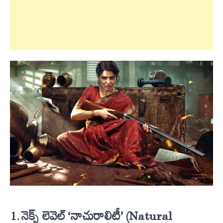
1. నెక్స్ట్ లెవెల్ ‘నాచురాలిటీ’ (Natural