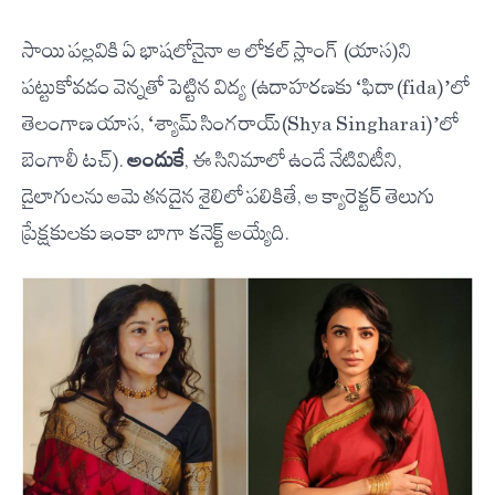
సాయి పల్లవికి ఏ భాషలోనైనా ఆ లోకల్ స్లాంగ్ (యాస)ని
పట్టుకోవడం వెన్నతో పెట్టిన విద్య (ఉదాహరణకు ‘ఫిదా(fida)’లో
తెలంగాణ యాస, ‘శ్యామ్ సింగరాయ్(Shya Singharai)’లో
బెంగాలీ టచ్).
అందుకే
, ఈ సినిమాలో ఉండే నేటివిటీని,
డైలాగులను ఆమె తనదైన శైలిలో పలికితే, ఆ క్యారెక్టర్ తెలుగు
ప్రేక్షకులకు ఇంకా బాగా కనెక్ట్ అయ్యేది.