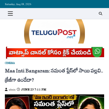
Skip
Saturday, Aug 08, 2026
to
content
CINEMA
Maa Inti Bangaram: సమంత ప్లేస్‌లో సాయి పల్లవి..
క్రేజీగా ఉండేదా?
JUNE 23 7:11 PM
admin