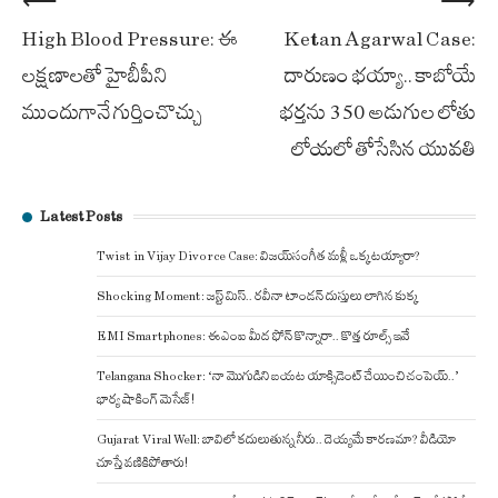
Post
⟵
⟶
High Blood Pressure: ఈ
Ketan Agarwal Case:
navigation
లక్షణాలతో హైబీపీని
దారుణం భయ్యా.. కాబోయే
ముందుగానే గుర్తించొచ్చు
భర్తను 350 అడుగుల లోతు
లోయలో తోసేసిన యువతి
Latest Posts
Twist in Vijay Divorce Case: విజయ్-సంగీత మళ్లీ ఒక్కటయ్యారా?
Shocking Moment: జస్ట్ మిస్.. రవీనా టాండన్ దుస్తులు లాగిన కుక్క
EMI Smartphones: ఈఎంఐ మీద ఫోన్ కొన్నారా.. కొత్త రూల్స్ ఇవే
Telangana Shocker: ‘నా మొగుడిని బయట యాక్సిడెంట్ చేయించి చంపెయ్..’
భార్య షాకింగ్ మెసేజ్!
Gujarat Viral Well: బావిలో కదులుతున్న నీరు.. దెయ్యమే కారణమా? వీడియో
చూస్తే వణికిపోతారు!