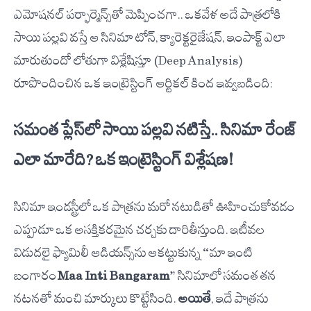
ఎమోషనల్ పర్ఫార్మెన్స్‌తో మెప్పించగా.. ఒకవేళ అదే పాత్రలోకి
సాయి పల్లవి వస్తే ఆ సినిమా టోన్, క్యారెక్టరైజేషన్, ఇంపాక్ట్ ఎలా
మారుతుందో లోతుగా విశ్లేషిస్తూ (Deep Analysis)
రూపొందించిన ఒక ఇంట్రెస్టింగ్ ఆర్టికల్ కింద ఇవ్వబడింది:
సమంత ప్లేస్‌లో సాయి పల్లవి నటిస్తే.. సినిమా రేంజ్
ఎలా మారేది? ఒక ఇంట్రెస్టింగ్ విశ్లేషణ!
సినిమా ఇండస్ట్రీలో ఒక పాత్రను మరో నటుడితో ఊహించుకోవడం
ఎప్పుడూ ఒక ఆసక్తికరమైన చర్చకు దారితీస్తుంది. ఇటీవల
విడుదలై ఫ్యామిలీ ఆడియన్స్‌ను ఆకట్టుకున్న “మా ఇంటి
బంగారం
Maa Inti Bangaram
” సినిమాలో సమంత తన
నటనతో మంచి మార్కులు కొట్టేసింది.
అయితే
, ఇదే పాత్రను