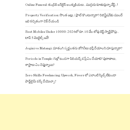
Online Funeral: తండ్రికి ఆన్‌లైన్ అంత్యక్రియలు.. ముగ్గురు కూతుర్లున్నా వేస్ట్..!
Property Verification: సొంత ఇల్లు / ప్లాట్ కొంటున్నారా? రిజిస్ట్రేషన్‌కు ముందే
ఇవి కచ్చితంగా చెక్ చేయండి
Best Mobiles Under 10000: 2026లో రూ.10 వేల లోపు బెస్ట్ స్మార్ట్‌ఫోన్లు..
టాప్ 5 మొబైల్స్ ఇవే!
Jogini vs Matangi: మాతంగి స్వర్ణలతను జోగినీలు భర్తీ చేయాలని చూస్తున్నారా?
Periods in Temple: గుళ్లో ఉండగా పిరియడ్స్ వస్తే ఏం చేయాలి? పురాణాలు,
శాస్త్రాలు ఏం చెప్తున్నాయి?
Zero Skills Freelancing: Upwork, Fiverr లో ఎలాంటి స్కిల్స్ లేకుండా
పార్ట్‌టైమ్ వర్క్ చేయొచ్చా?