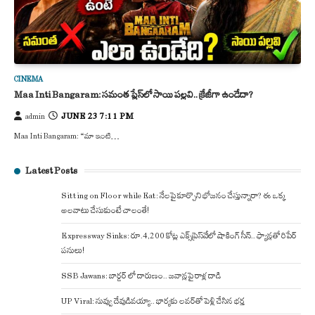
CINEMA
Maa Inti Bangaram: సమంత ప్లేస్‌లో సాయి పల్లవి.. క్రేజీగా ఉండేదా?
JUNE 23 7:11 PM
admin
Maa Inti Bangaram: “మా ఇంటి…
Latest Posts
Sitting on Floor while Eat: నేలపై కూర్చొని భోజనం చేస్తున్నారా? ఈ ఒక్క
అలవాటు చేసుకుంటే చాలంతే!
Expressway Sinks: రూ.4,200 కోట్ల ఎక్స్‌ప్రెస్‌వేలో షాకింగ్ సీన్.. ఫ్యాన్లతో రిపేర్
పనులు!
SSB Jawans: బార్డర్ లో దారుణం.. జవాన్లపై రాళ్ల దాడి
UP Viral: నువ్వు దేవుడివయ్యా.. భార్యకు లవర్‌తో పెళ్లి చేసిన భర్త