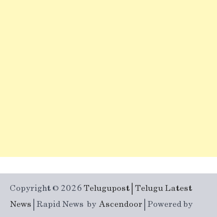
Copyright © 2026
Telugupost | Telugu Latest
News
| Rapid News by
Ascendoor
| Powered by