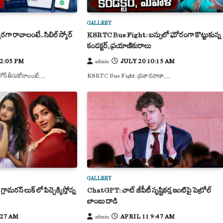
GALLERY
గా రావాలంటే.. సిబిల్ స్కోర్
KSRTC Bus Fight: బస్సులో ఘోరంగా కొట్టుకున్న
కండక్టర్, ప్రయాణికురాలు
 2:05 PM
JULY 20 10:15 AM
admin
లోన్ తీసుకోవాలంటే…
KSRTC Bus Fight: ప్రజా రవాణా…
GALLERY
మరస్ లుక్ లో పిచ్చెక్కిస్తోన్న
ChatGPT: చాట్ జీపీటీ సృష్టికర్త ఇంటిపై పెట్రోల్
బాంబు దాడి
:27 AM
APRIL 11 9:47 AM
admin