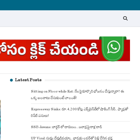
Latest Posts
Sitting on Floor while Eat: నేలపై కూర్చొని భోజనం చేస్తున్నారా? ఈ
ఒక్క అలవాటు చేసుకుంటే చాలంతే!
Expressway Sinks: రూ.4,200 కోట్ల ఎక్స్‌ప్రెస్‌వేలో షాకింగ్ సీన్.. ఫ్యాన్లతో
రిపేర్ పనులు!
SSB Jawans: బార్డర్ లో దారుణం.. జవాన్లపై రాళ్ల దాడి
UP Viral: నువ్వు దేవుడివయ్యా.. భార్యకు లవర్‌తో పెళ్లి చేసిన భర్త