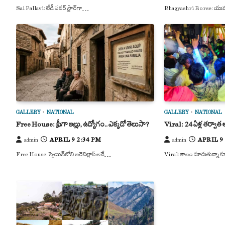
Sai Pallavi: లేడీ పవర్ స్టార్‌గా…
Bhagyashri Borse: యువ న
GALLERY
NATIONAL
GALLERY
NATIONAL
Free House: ఫ్రీగా ఇల్లు, ఉద్యోగం.. ఎక్కడో తెలుసా?
Viral: 24 ఏళ్ల తర్వాత ఆడ
APRIL 9 2:34 PM
APRIL 9
admin
admin
Free House: స్పెయిన్‌లోని అరెనిల్లాస్ అనే…
Viral: కాలం మారుతున్నా 