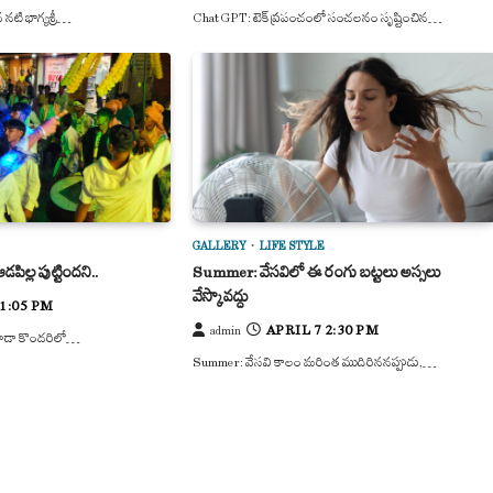
టి భాగ్యశ్రీ…
ChatGPT: టెక్ ప్రపంచంలో సంచలనం సృష్టించిన…
GALLERY
LIFE STYLE
పిల్ల పుట్టిందని..
Summer: వేసవిలో ఈ రంగు బట్టలు అస్సలు
వేస్కొవద్దు
 1:05 PM
APRIL 7 2:30 PM
admin
కూడా కొందరిలో…
Summer: వేసవి కాలం మరింత ముదిరిననప్పుడు,…