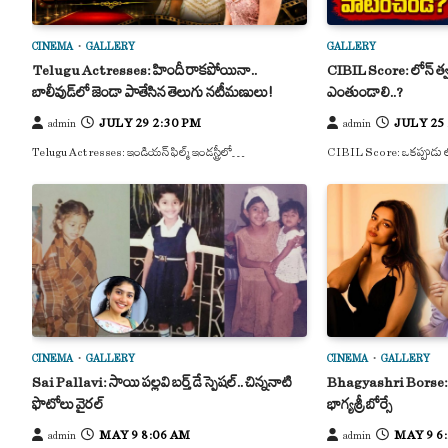
CINEMA
GALLERY
GALLERY
Telugu Actresses: హిందీ రాకపోయినా..
CIBIL Score: లోన్ త్వర
బాలీవుడ్‌లో జెండా పాతేసిన తెలుగు నటీమణులు!
ఎంతుండాలి..?
JULY 29 2:30 PM
JULY 25
admin
admin
Telugu Actresses: ఇండియన్ ఫిల్మ్ ఇండస్ట్రీలో…
CIBIL Score: ఒకప్పుడు 
CINEMA
GALLERY
CINEMA
GALLERY
Sai Pallavi: సాయి పల్లవి బర్త్ డే స్పెషల్.. చిన్ననాటి
Bhagyashri Borse: గ్లా
ఫొటోలు వైరల్
భాగ్యశ్రీ బోర్సే
MAY 9 8:06 AM
MAY 9 6
admin
admin