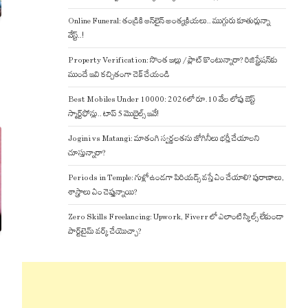
Online Funeral: తండ్రికి ఆన్‌లైన్ అంత్యక్రియలు.. ముగ్గురు కూతుర్లున్నా
వేస్ట్..!
Property Verification: సొంత ఇల్లు / ప్లాట్ కొంటున్నారా? రిజిస్ట్రేషన్‌కు
ముందే ఇవి కచ్చితంగా చెక్ చేయండి
Best Mobiles Under 10000: 2026లో రూ.10 వేల లోపు బెస్ట్
స్మార్ట్‌ఫోన్లు.. టాప్ 5 మొబైల్స్ ఇవే!
Jogini vs Matangi: మాతంగి స్వర్ణలతను జోగినీలు భర్తీ చేయాలని
చూస్తున్నారా?
Periods in Temple: గుళ్లో ఉండగా పిరియడ్స్ వస్తే ఏం చేయాలి? పురాణాలు,
శాస్త్రాలు ఏం చెప్తున్నాయి?
Zero Skills Freelancing: Upwork, Fiverr లో ఎలాంటి స్కిల్స్ లేకుండా
పార్ట్‌టైమ్ వర్క్ చేయొచ్చా?