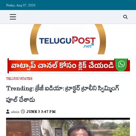
Skip
Friday, Aug 07, 2026
to
content
TELUGU STATES
Trending: క్రేజీ ఐడియా: ట్రాక్టర్ ట్రాలీని స్విమ్మింగ్
పూల్ చేశాడు
JUNE 3 3:47 PM
admin