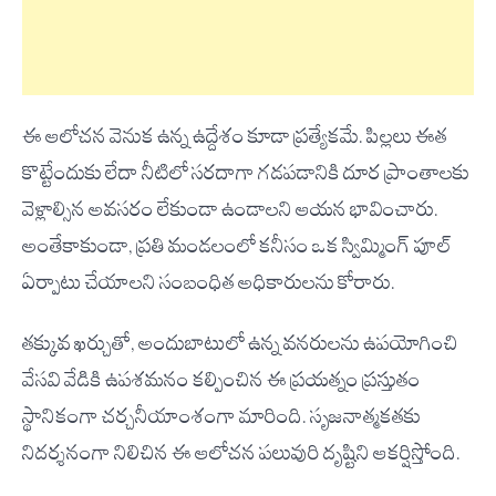
ఈ ఆలోచన వెనుక ఉన్న ఉద్దేశం కూడా ప్రత్యేకమే. పిల్లలు ఈత
కొట్టేందుకు లేదా నీటిలో సరదాగా గడపడానికి దూర ప్రాంతాలకు
వెళ్లాల్సిన అవసరం లేకుండా ఉండాలని ఆయన భావించారు.
అంతేకాకుండా, ప్రతి మండలంలో కనీసం ఒక స్విమ్మింగ్ పూల్
ఏర్పాటు చేయాలని సంబంధిత అధికారులను కోరారు.
తక్కువ ఖర్చుతో, అందుబాటులో ఉన్న వనరులను ఉపయోగించి
వేసవి వేడికి ఉపశమనం కల్పించిన ఈ ప్రయత్నం ప్రస్తుతం
స్థానికంగా చర్చనీయాంశంగా మారింది. సృజనాత్మకతకు
నిదర్శనంగా నిలిచిన ఈ ఆలోచన పలువురి దృష్టిని ఆకర్షిస్తోంది.