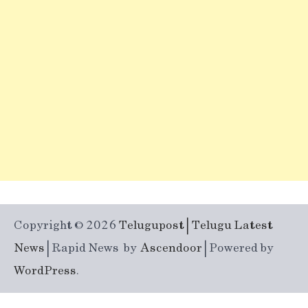
Copyright © 2026
Telugupost | Telugu Latest
News
| Rapid News by
Ascendoor
| Powered by
WordPress
.