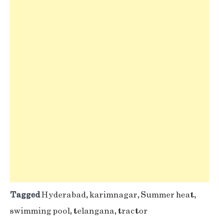
Tagged
Hyderabad
,
karimnagar
,
Summer heat
,
swimming pool
,
telangana
,
tractor