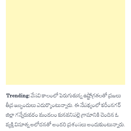
Trending:
వేసవి కాలంలో పెరుగుతున్న ఉష్ణోగ్రతలతో ప్రజలు
తీవ్ర ఇబ్బందులు ఎదుర్కొంటున్నారు. ఈ నేపథ్యంలో కరీంనగర్
జిల్లా గన్నేరువరం మండలం కునవనిపల్లె గ్రామానికి చెందిన ఓ
వ్యక్తి వినూత్న ఆలోచనతో అందరి ప్రశంసలు అందుకుంటున్నారు.