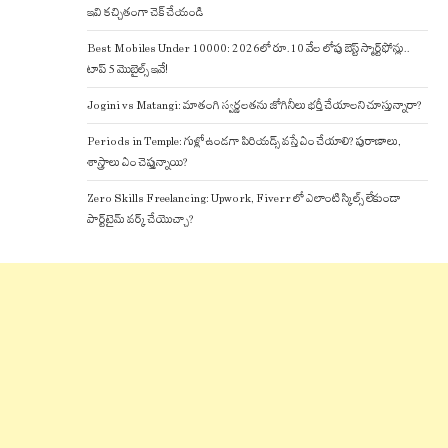
ఇవి కచ్చితంగా చెక్ చేయండి
Best Mobiles Under 10000: 2026లో రూ.10 వేల లోపు బెస్ట్ స్మార్ట్‌ఫోన్లు..
టాప్ 5 మొబైల్స్ ఇవే!
Jogini vs Matangi: మాతంగి స్వర్ణలతను జోగినీలు భర్తీ చేయాలని చూస్తున్నారా?
Periods in Temple: గుళ్లో ఉండగా పిరియడ్స్ వస్తే ఏం చేయాలి? పురాణాలు,
శాస్త్రాలు ఏం చెప్తున్నాయి?
Zero Skills Freelancing: Upwork, Fiverr లో ఎలాంటి స్కిల్స్ లేకుండా
పార్ట్‌టైమ్ వర్క్ చేయొచ్చా?