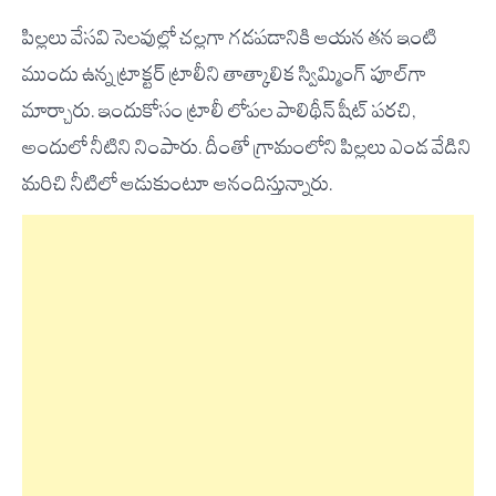
పిల్లలు వేసవి సెలవుల్లో చల్లగా గడపడానికి ఆయన తన ఇంటి
ముందు ఉన్న ట్రాక్టర్ ట్రాలీని తాత్కాలిక స్విమ్మింగ్ పూల్‌గా
మార్చారు. ఇందుకోసం ట్రాలీ లోపల పాలిథీన్ షీట్ పరచి,
అందులో నీటిని నింపారు. దీంతో గ్రామంలోని పిల్లలు ఎండ వేడిని
మరిచి నీటిలో ఆడుకుంటూ ఆనందిస్తున్నారు.