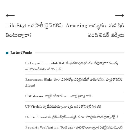
Post
⟵
⟶
Life Style: చపాతీ, రైస్ కలిపి
Amazing: అద్భుతం.. మనిషికి
navigation
తింటున్నారా?
పంది లివర్, కిడ్నీలు
Latest Posts
Sitting on Floor while Eat: నేలపై కూర్చొని భోజనం చేస్తున్నారా? ఈ ఒక్క
అలవాటు చేసుకుంటే చాలంతే!
Expressway Sinks: రూ.4,200 కోట్ల ఎక్స్‌ప్రెస్‌వేలో షాకింగ్ సీన్.. ఫ్యాన్లతో రిపేర్
పనులు!
SSB Jawans: బార్డర్ లో దారుణం.. జవాన్లపై రాళ్ల దాడి
UP Viral: నువ్వు దేవుడివయ్యా.. భార్యకు లవర్‌తో పెళ్లి చేసిన భర్త
Online Funeral: తండ్రికి ఆన్‌లైన్ అంత్యక్రియలు.. ముగ్గురు కూతుర్లున్నా వేస్ట్..!
Property Verification: సొంత ఇల్లు / ప్లాట్ కొంటున్నారా? రిజిస్ట్రేషన్‌కు ముందే