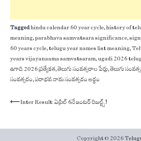
Tagged
hindu calendar 60 year cycle
,
history of te
meaning
,
parabhava samvatsara significance
,
sign
60 years cycle
,
telugu year names list meaning
,
Tel
years vijayanaama samvatsaram
,
ugadi 2026 telu
ఉగాది 2026 ప్రత్యేకత
,
తెలుగు సంవత్సరాల పేర్లు
,
తెలుగు సంవత్
సంవత్సరం
,
పరాభవ నామ సంవత్సరం అర్థం
Post
⟵
Inter Result: ఏప్రిల్ 6నే ఇంటర్ రిజల్ట్స్!
navigation
Copyright © 2026
Telug