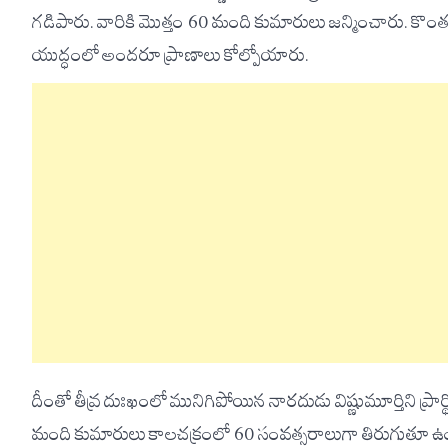
గడిపారు. వారికి మొత్తం 60 మంది కుమారులు జన్మించారు. కొంతక
యుద్ధంలో అందరూ ప్రాణాలు కోల్పోయారు.
దీంతో తీవ్ర దుఃఖంలో మునిగిపోయిన నారదుడు విష్ణుమూర్తిని ప్రార
మంది కుమారులు కాలచక్రంలో 60 సంవత్సరాలుగా తిరుగుతూ ఉ