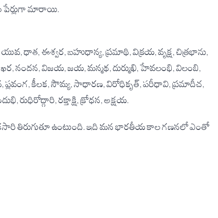
 పేర్లుగా మారాయి.
వ, యువ, ధాత, ఈశ్వర, బహుధాన్య, ప్రమాథి, విక్రయ, వృక్ష, చిత్రభాను,
ికృతి, ఖర, నందన, విజయ, జయ, మన్మథ, దుర్ముఖి, హేవలంభి, విలంబి,
ాభవ, ప్లవంగ, కీలక, సౌమ్య, సాధారణ, విరోధికృత్, పరీధావి, ప్రమాదీచ,
ుభి, రుధిరోద్గారి, రక్తాక్షి, క్రోధన, అక్షయ.
 ఒకసారి తిరుగుతూ ఉంటుంది. ఇది మన భారతీయ కాల గణనలో ఎంతో