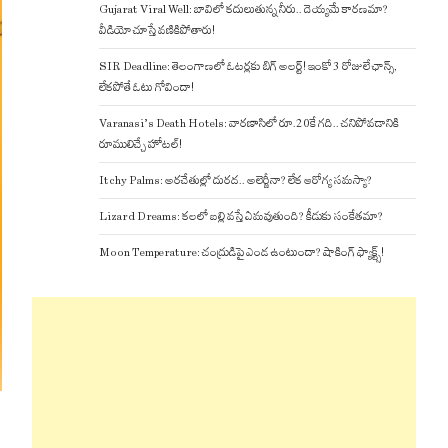
Gujarat Viral Well: బావిలో కదులుతున్న నీరు.. దెయ్యమే కారణమా?
వీడియో చూస్తే వణికిపోతారు!
SIR Deadline: తెలంగాణలో ఓటర్లకు బిగ్ అలర్ట్! ఇంకో 3 రోజులే ఛాన్స్,
లేకపోతే ఓటు గోవిందా!
Varanasi’s Death Hotels: వారణాసిలో రూ.20కే గది.. చనిపోవడానికి
రూములిచ్చే హోటల్!
Itchy Palms: అరచేతుల్లో దురద.. అలెర్జీనా? లేక ఆరోగ్య సమస్యా?
Lizard Dreams: కలలో బల్లి వస్తే ఏమవుతుంది? కీడుకు సంకేతమా?
Moon Temperature: చంద్రుడిపై ఎండ ఉంటుందా? షాకింగ్ ఫ్యాక్ట్స్!