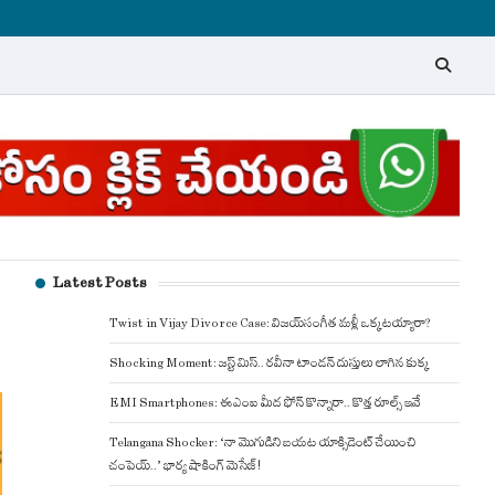
Latest Posts
Twist in Vijay Divorce Case: విజయ్-సంగీత మళ్లీ ఒక్కటయ్యారా?
Shocking Moment: జస్ట్ మిస్.. రవీనా టాండన్ దుస్తులు లాగిన కుక్క
EMI Smartphones: ఈఎంఐ మీద ఫోన్ కొన్నారా.. కొత్త రూల్స్ ఇవే
Telangana Shocker: ‘నా మొగుడిని బయట యాక్సిడెంట్ చేయించి
చంపెయ్..’ భార్య షాకింగ్ మెసేజ్!