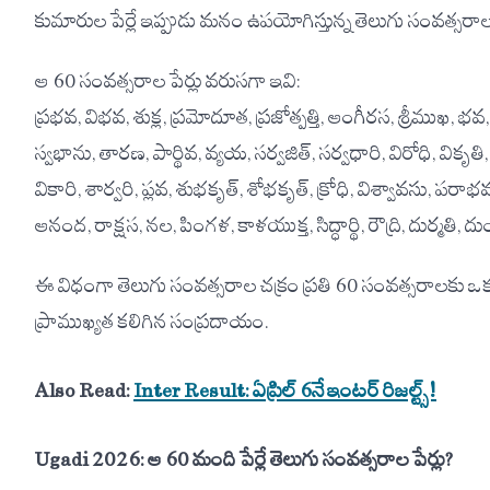
కుమారుల పేర్లే ఇప్పుడు మనం ఉపయోగిస్తున్న తెలుగు సంవత్సరాల
ఆ 60 సంవత్సరాల పేర్లు వరుసగా ఇవి:
ప్రభవ, విభవ, శుక్ల, ప్రమోదూత, ప్రజోత్పత్తి, ఆంగీరస, శ్రీముఖ, భ
స్వభాను, తారణ, పార్థివ, వ్యయ, సర్వజిత్, సర్వధారి, విరోధి, వ
వికారి, శార్వరి, ప్లవ, శుభకృత్, శోభకృత్, క్రోధి, విశ్వావసు, పర
ఆనంద, రాక్షస, నల, పింగళ, కాళయుక్త, సిద్ధార్థి, రౌద్రి, దుర్మతి, దుంద
ఈ విధంగా తెలుగు సంవత్సరాల చక్రం ప్రతి 60 సంవత్సరాలకు
ప్రాముఖ్యత కలిగిన సంప్రదాయం.
Also Read:
Inter Result: ఏప్రిల్ 6నే ఇంటర్ రిజల్ట్స్!
Ugadi 2026: ఆ 60 మంది పేర్లే తెలుగు సంవత్సరాల పేర్లు?