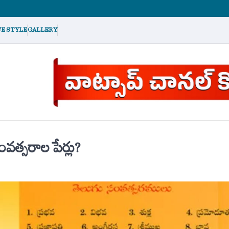
FE STYLE
GALLERY
వత్సరాల పేర్లు?