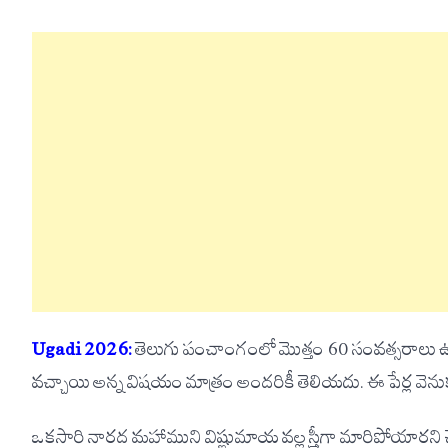
Ugadi 2026:
తెలుగు పంచాంగంలో మొత్తం 60 సంవత్సరాలు ఉం
వచ్చాయి అన్న విషయం మాత్రం అందరికీ తెలియదు. ఈ పేర్ల వెన
ఒకసారి నారద మహాముని విష్ణుమాయ వల్ల స్త్రీగా మారిపోయారని 