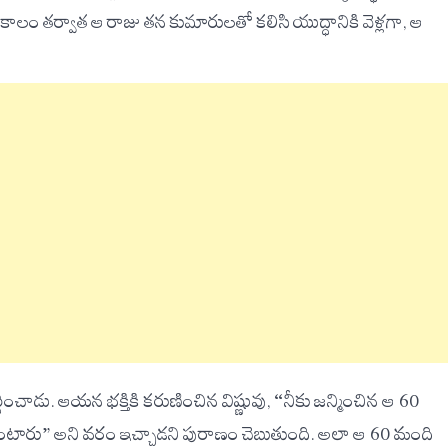
ాలం తర్వాత ఆ రాజు తన కుమారులతో కలిసి యుద్ధానికి వెళ్లగా, ఆ
్థించాడు. ఆయన భక్తికి కరుణించిన విష్ణువు, “నీకు జన్మించిన ఆ 60
ంటారు” అని వరం ఇచ్చాడని పురాణం చెబుతుంది. అలా ఆ 60 మంది