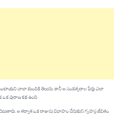
టాయని చాలా మందికి తెలుసు. కానీ ఆ సంవత్సరాల పేర్లు ఎలా
ుక ఒక పురాణ కథ ఉంది.
చెబుతారు. ఆ తర్వాత ఒక రాజును వివాహం చేసుకుని గృహస్థ జీవితం