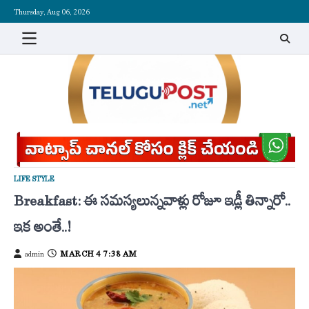
Skip
Thursday, Aug 06, 2026
to
content
LIFE STYLE
Breakfast: ఈ సమస్యలున్నవాళ్లు రోజూ ఇడ్లీ తిన్నారో..
ఇక అంతే..!
MARCH 4 7:38 AM
admin