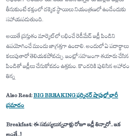
తీసుకుంటే రక్తంలో చక్కెర స్థాయిలు నియంత్రణలో ఉండేందుకు
సహాయపడుతుంది.
అయితే ప్రస్తుతం మార్కెట్‌లో లభించే రెడీమేడ్ ఇడ్లీ పిండిని
ఉపయోగించే ముందు జాగ్రత్తగా ఉండాలి. అందులో ఏ పదార్థాలు
కలుపుతారో తెలియకపోవచ్చు. ఇంట్లో సహజంగా తయారు చేసిన
పిండితో ఇడ్లీలు చేసుకోవడం ఉత్తమం. కొందరికి పులిసిన ఆహారం
తిన్న
Also Read:
BIG BREAKING ఫర్నిచర్ షాపుల్లో భారీ
ప్రమాదం
Breakfast: ఈ సమస్యలున్నవాళ్లు రోజూ ఇడ్లీ తిన్నారో.. ఇక
అంతే..!