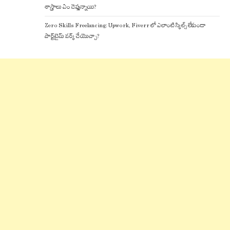
శాస్త్రాలు ఏం చెప్తున్నాయి?
Zero Skills Freelancing: Upwork, Fiverr లో ఎలాంటి స్కిల్స్ లేకుండా
పార్ట్‌టైమ్ వర్క్ చేయొచ్చా?