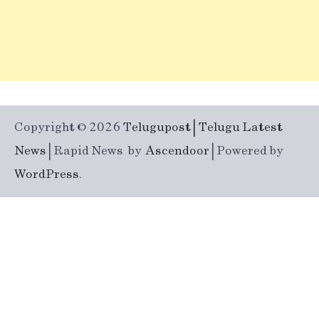
Copyright © 2026
Telugupost | Telugu Latest
News
| Rapid News by
Ascendoor
| Powered by
WordPress
.