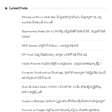
Latest Posts
Sitting on Floor while Eat: నేలపై కూర్చొని భోజనం చేస్తున్నారా? ఈ ఒక్క
అలవాటు చేసుకుంటే చాలంతే!
Expressway Sinks: రూ.4,200 కోట్ల ఎక్స్‌ప్రెస్‌వేలో షాకింగ్ సీన్.. ఫ్యాన్లతో రిపేర్
పనులు!
SSB Jawans: బార్డర్ లో దారుణం.. జవాన్లపై రాళ్ల దాడి
UP Viral: నువ్వు దేవుడివయ్యా.. భార్యకు లవర్‌తో పెళ్లి చేసిన భర్త
Online Funeral: తండ్రికి ఆన్‌లైన్ అంత్యక్రియలు.. ముగ్గురు కూతుర్లున్నా వేస్ట్..!
Property Verification: సొంత ఇల్లు / ప్లాట్ కొంటున్నారా? రిజిస్ట్రేషన్‌కు ముందే
ఇవి కచ్చితంగా చెక్ చేయండి
Best Mobiles Under 10000: 2026లో రూ.10 వేల లోపు బెస్ట్ స్మార్ట్‌ఫోన్లు..
టాప్ 5 మొబైల్స్ ఇవే!
Jogini vs Matangi: మాతంగి స్వర్ణలతను జోగినీలు భర్తీ చేయాలని చూస్తున్నారా?
Periods in Temple: గుళ్లో ఉండగా పిరియడ్స్ వస్తే ఏం చేయాలి? పురాణాలు,