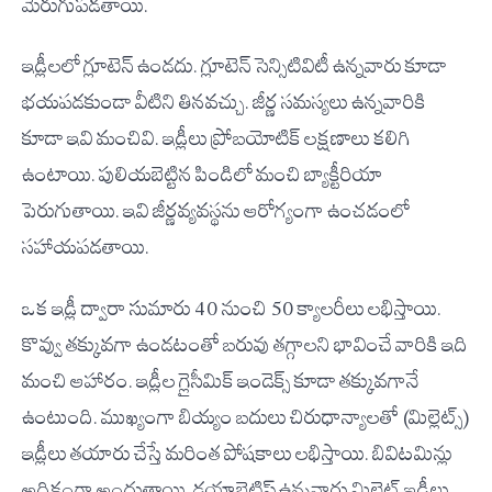
మెరుగుపడతాయి.
ఇడ్లీలలో గ్లూటెన్ ఉండదు. గ్లూటెన్ సెన్సిటివిటీ ఉన్నవారు కూడా
భయపడకుండా వీటిని తినవచ్చు. జీర్ణ సమస్యలు ఉన్నవారికి
కూడా ఇవి మంచివి. ఇడ్లీలు ప్రోబయోటిక్ లక్షణాలు కలిగి
ఉంటాయి. పులియబెట్టిన పిండిలో మంచి బ్యాక్టీరియా
పెరుగుతాయి. ఇవి జీర్ణవ్యవస్థను ఆరోగ్యంగా ఉంచడంలో
సహాయపడతాయి.
ఒక ఇడ్లీ ద్వారా సుమారు 40 నుంచి 50 క్యాలరీలు లభిస్తాయి.
కొవ్వు తక్కువగా ఉండటంతో బరువు తగ్గాలని భావించే వారికి ఇది
మంచి ఆహారం. ఇడ్లీల గ్లైసీమిక్ ఇండెక్స్ కూడా తక్కువగానే
ఉంటుంది. ముఖ్యంగా బియ్యం బదులు చిరుధాన్యాలతో (మిల్లెట్స్)
ఇడ్లీలు తయారు చేస్తే మరింత పోషకాలు లభిస్తాయి. బి-విటమిన్లు
అధికంగా అందుతాయి. డయాబెటిస్ ఉన్నవారు మిల్లెట్ ఇడ్లీలు