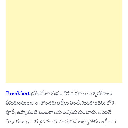
Breakfast:
ప్రతి రోజూ మనం వివిధ రకాల అల్పాహారాలు
తీసుకుంటుంటాం. కొందరు ఇడ్లీలు తింటే, మరికొందరు దోశ,
పూరీ, ఉప్మా వంటి వంటకాలను ఇష్టపడుతుంటారు. అయితే
సాధారణంగా ఎక్కువ మంది ఎంచుకునే అల్పాహారం ఇడ్లీ అని