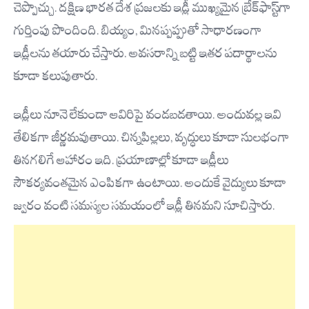
చెప్పొచ్చు. దక్షిణ భారత దేశ ప్రజలకు ఇడ్లీ ముఖ్యమైన బ్రేక్‌ఫాస్ట్‌గా
గుర్తింపు పొందింది. బియ్యం, మినప్పప్పుతో సాధారణంగా
ఇడ్లీలను తయారు చేస్తారు. అవసరాన్ని బట్టి ఇతర పదార్థాలను
కూడా కలుపుతారు.
ఇడ్లీలు నూనె లేకుండా ఆవిరిపై వండబడతాయి. అందువల్ల ఇవి
తేలికగా జీర్ణమవుతాయి. చిన్నపిల్లలు, వృద్ధులు కూడా సులభంగా
తినగలిగే ఆహారం ఇది. ప్రయాణాల్లో కూడా ఇడ్లీలు
సౌకర్యవంతమైన ఎంపికగా ఉంటాయి. అందుకే వైద్యులు కూడా
జ్వరం వంటి సమస్యల సమయంలో ఇడ్లీ తినమని సూచిస్తారు.