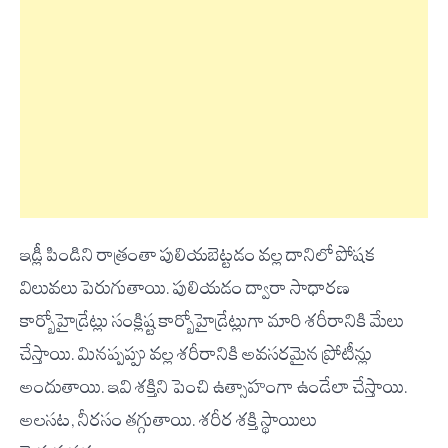
ఇడ్లీ పిండిని రాత్రంతా పులియబెట్టడం వల్ల దానిలో పోషక
విలువలు పెరుగుతాయి. పులియడం ద్వారా సాధారణ
కార్బోహైడ్రేట్లు సంక్లిష్ట కార్బోహైడ్రేట్లుగా మారి శరీరానికి మేలు
చేస్తాయి. మినప్పప్పు వల్ల శరీరానికి అవసరమైన ప్రోటీన్లు
అందుతాయి. ఇవి శక్తిని పెంచి ఉత్సాహంగా ఉండేలా చేస్తాయి.
అలసట, నీరసం తగ్గుతాయి. శరీర శక్తి స్థాయిలు