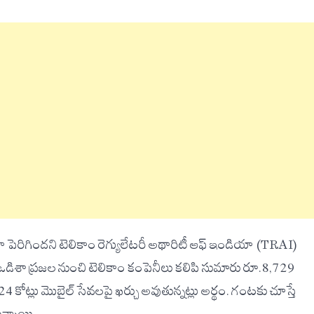
 పెరిగిందని టెలికాం రెగ్యులేటరీ అథారిటీ ఆఫ్ ఇండియా (TRAI)
 ఒడిశా ప్రజల నుంచి టెలికాం కంపెనీలు కలిపి సుమారు రూ.8,729
ోట్లు మొబైల్ సేవలపై ఖర్చు అవుతున్నట్లు అర్థం. గంటకు చూస్తే