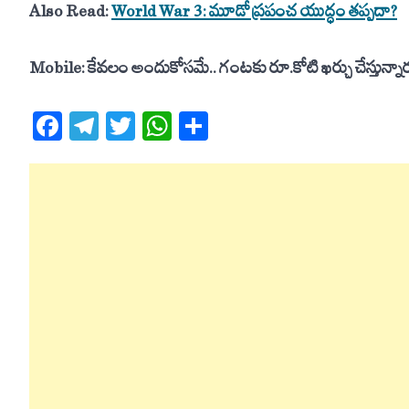
Also Read:
World War 3: మూడో ప్రపంచ యుద్ధం తప్పదా?
Mobile: కేవలం అందుకోసమే.. గంటకు రూ.కోటి ఖర్చు చేస్తున్నా
Facebook
Telegram
Twitter
WhatsApp
Share