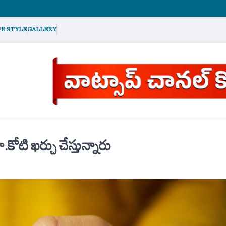
FE STYLE
GALLERY
టి ఖర్చు చేస్తున్నారు