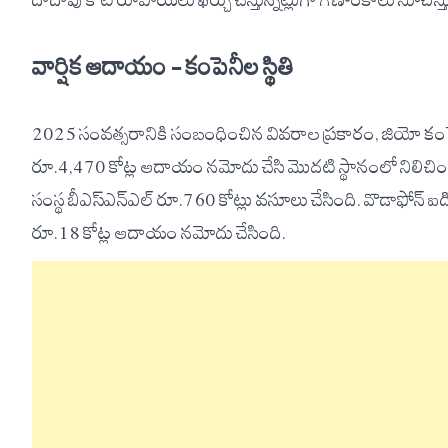
దాదాపు కోటి రూపాయలు ఖర్చు చేస్తున్నట్లుగా గణాంకాలు సూచిస్త
వార్షిక ఆదాయం – కంపెనీల స్థితి
2025 సంవత్సరానికి సంబంధించిన వివరాల ప్రకారం, జియో కం
రూ.4,470 కోట్ల ఆదాయం నమోదు చేసి మొదటి స్థానంలో నిలిచింది.
సంస్థ బీఎస్‌ఎన్‌ఎల్ రూ.760 కోట్లు వసూలు చేసింది. వొడాఫోన్ 
రూ.18 కోట్ల ఆదాయం నమోదు చేసింది.