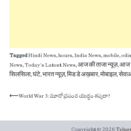
Tagged
Hindi News
,
hours
,
India News
,
mobile
,
odi
News
,
Today's Latest News
,
आज की ताजा न्यूज़
,
आज 
सिलसिला
,
घंटे
,
भारत न्यूज़
,
मिड डे अख़बार
,
मोबाइल
,
सेवा
Post
⟵
World War 3: మూడో ప్రపంచ యుద్ధం తప్పదా?
navigation
Copyright © 2026
Telug