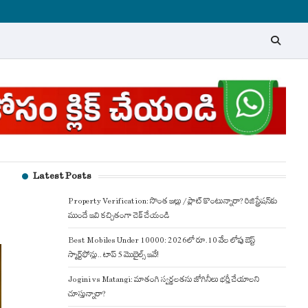
Latest Posts
Property Verification: సొంత ఇల్లు / ప్లాట్ కొంటున్నారా? రిజిస్ట్రేషన్‌కు
ముందే ఇవి కచ్చితంగా చెక్ చేయండి
Best Mobiles Under 10000: 2026లో రూ.10 వేల లోపు బెస్ట్
స్మార్ట్‌ఫోన్లు.. టాప్ 5 మొబైల్స్ ఇవే!
Jogini vs Matangi: మాతంగి స్వర్ణలతను జోగినీలు భర్తీ చేయాలని
చూస్తున్నారా?