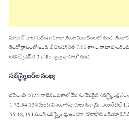
మార్కెట్ వాటా పరంగా కూడా జియో ముందంజలో ఉంది. జియోక
రెండో స్థానంలో ఉంది. బీఎస్‌ఎన్‌ఎల్ 7.60 శాతం వాటా పొందిం
టెలిసర్వీసెస్ 0.2 శాతం స్వల్ప వాటాతో ఉంది.
సబ్‌స్క్రైబర్‌ల సంఖ్య
డిసెంబర్ 2025 నాటికి ఒడిశాలో మొత్తం మొబైల్ సబ్‌స్క్రైబర్ల 
1,72,54,138 మంది వినియోగదారులు ఉన్నారు. ఎయిర్‌టెల్ 1,29
55,18,354 మంది సబ్‌స్క్రైబర్లు ఉండగా, వొడాఫోన్ ఐడియా వ