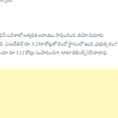
ున్నాయి.
పెనీ ఒడిశాలో అత్యధిక ఆదాయం సాధించింది. జియో సుమారు
 ఎయిర్‌టెల్ రూ.3,269 కోట్లతో రెండో స్థానంలో ఉంది. ప్రభుత్వ రంగ
ఐడియా రూ.212 కోట్లు సంపాదించగా, టాటా టెలిసర్వీసెస్ దాదాపు