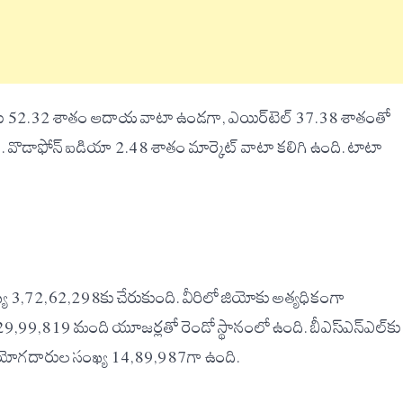
ు 52.32 శాతం ఆదాయ వాటా ఉండగా, ఎయిర్‌టెల్ 37.38 శాతంతో
ది. వొడాఫోన్ ఐడియా 2.48 శాతం మార్కెట్ వాటా కలిగి ఉంది. టాటా
సంఖ్య 3,72,62,298కు చేరుకుంది. వీరిలో జియోకు అత్యధికంగా
,99,819 మంది యూజర్లతో రెండో స్థానంలో ఉంది. బీఎస్‌ఎన్‌ఎల్‌కు
ినియోగదారుల సంఖ్య 14,89,987గా ఉంది.