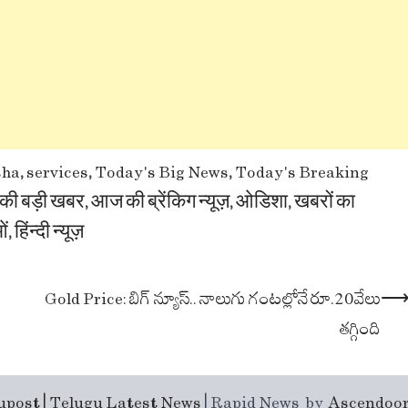
sha
,
services
,
Today's Big News
,
Today's Breaking
की बड़ी खबर
,
आज की ब्रेंकिग न्यूज़
,
ओडिशा
,
खबरों का
ओं
,
हिंन्दी न्यूज़
Gold Price: బిగ్ న్యూస్.. నాలుగు గంటల్లోనే రూ.20వేలు
తగ్గింది
upost | Telugu Latest News
| Rapid News by
Ascendoo