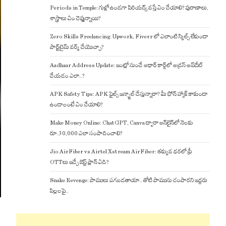
Periods in Temple: గుళ్లో ఉండగా పిరియడ్స్ వస్తే ఏం చేయాలి? పురాణాలు,
శాస్త్రాలు ఏం చెప్తున్నాయి?
Zero Skills Freelancing: Upwork, Fiverr లో ఎలాంటి స్కిల్స్ లేకుండా
పార్ట్‌టైమ్ వర్క్ చేయొచ్చా?
Aadhaar Address Update: ఇంట్లో నుంచే ఆధార్ కార్డ్‌లో అడ్రస్ అప్‌డేట్
చేయడం ఎలా..?
APK Safety Tips: APK ఫైల్స్ ఇన్స్టాల్ చేస్తున్నారా? మీ ఫోన్ హ్యాక్ కాకుండా
ఉండాలంటే ఏం చేయాలి?
Make Money Online: ChatGPT, Canva ద్వారా ఆన్‌లైన్‌లో నెలకు
రూ.30,000 ఎలా సంపాదించాలి?
Jio AirFiber vs Airtel Xstream AirFiber: తక్కువ ధరలో ఫ్రీ
OTTలు ఇచ్చే బెస్ట్ ప్లాన్ ఏది?
Snake Revenge: పాములు పగబడతాయా.. తోటి పామును చంపారని ఇద్దరు
పిల్లలపై..