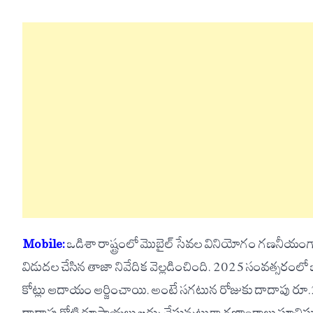
Mobile:
ఒడిశా రాష్ట్రంలో మొబైల్ సేవల వినియోగం గణనీయంగా
విడుదల చేసిన తాజా నివేదిక వెల్లడించింది. 2025 సంవత్సరంలో
కోట్లు ఆదాయం ఆర్జించాయి. అంటే సగటున రోజుకు దాదాపు రూ.24 క