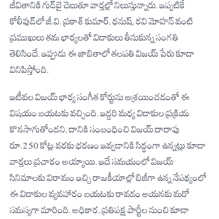
జీవితానికి గుడ్‌బై చెబుతూ వార్తల్లో నిలుస్తున్నారు. ఇప్పటికే
కోలీవుడ్‌లో జీ.వి. ప్రకాశ్ కుమార్, ధనుష్, రవి మోహన్ వంటి
ప్రముఖులు తమ భార్యలతో విడాకులు తీసుకున్న సంగతి
తెలిసిందే. ఇప్పుడు ఈ జాబితాలో తలపతి విజయ్ పేరు కూడా
వినిపిస్తోంది.
ఇటీవల విజయ్ భార్య సంగీత కోర్టును ఆశ్రయించడంతో ఈ
విషయం బయటకు వచ్చింది. ఇద్దరి మధ్య విడాకుల ప్రక్రియ
కొనసాగుతోందని, దానికి సంబంధించి విజయ్ దాదాపు
రూ.250 కోట్ల వరకు భరణం ఇవ్వడానికి సిద్ధంగా ఉన్నట్లు కూడా
వార్తలు ప్రచారం అయ్యాయి. ఇదే సమయంలో విజయ్
సినిమాలకు విరామం ఇచ్చి రాజకీయాల్లో బిజీగా ఉన్న నేపథ్యంలో
ఈ విడాకుల వ్యవహారం బయటకు రావడం ఆయనకు మరో
సమస్యగా మారింది. అధికార, ప్రతిపక్ష పార్టీల నుంచి కూడా