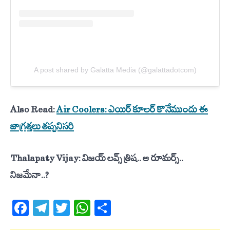
A post shared by Galatta Media (@galattadotcom)
Also Read:
Air Coolers: ఎయిర్‌ కూలర్‌ కొనేముందు ఈ
జాగ్రత్తలు తప్పనిసరి
Thalapaty Vijay: విజ‌య్‌ లవ్స్ త్రిష‌.. ఆ రూమ‌ర్స్..
నిజ‌మేనా..?
Facebook
Telegram
Twitter
WhatsApp
Share