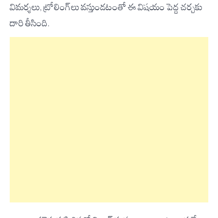
విమర్శలు, ట్రోలింగ్‌లు వస్తుండటంతో ఈ విషయం పెద్ద చర్చకు
దారి తీసింది.