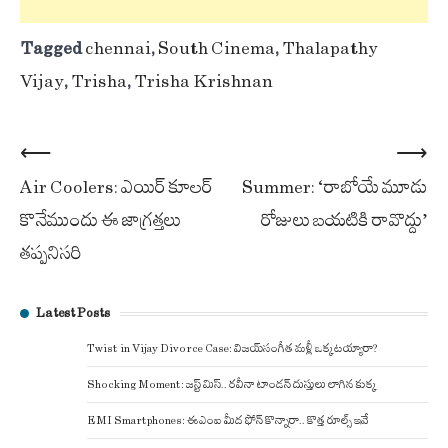
Tagged
chennai
,
South Cinema
,
Thalapathy
Vijay
,
Trisha
,
Trisha Krishnan
Post
⟵
⟶
Air Coolers: ఎయిర్‌ కూలర్‌
Summer: ‘రాబోయే మూడు
navigation
కొనేముందు ఈ జాగ్రత్తలు
రోజులు బయటికి రావొద్దు’
తప్పనిసరి
Latest Posts
Twist in Vijay Divorce Case: విజయ్-సంగీత మళ్లీ ఒక్కటయ్యారా?
Shocking Moment: జస్ట్ మిస్.. రవీనా టాండన్ దుస్తులు లాగిన కుక్క
EMI Smartphones: ఈఎంఐ మీద ఫోన్ కొన్నారా.. కొత్త రూల్స్ ఇవే