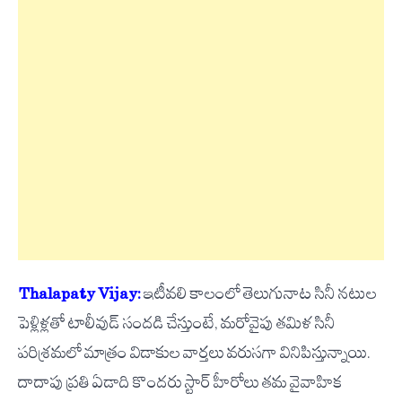
Thalapaty Vijay:
ఇటీవలి కాలంలో తెలుగునాట సినీ నటుల
పెళ్లిళ్లతో టాలీవుడ్ సందడి చేస్తుంటే, మరోవైపు తమిళ సినీ
పరిశ్రమలో మాత్రం విడాకుల వార్తలు వరుసగా వినిపిస్తున్నాయి.
దాదాపు ప్రతి ఏడాది కొందరు స్టార్ హీరోలు తమ వైవాహిక