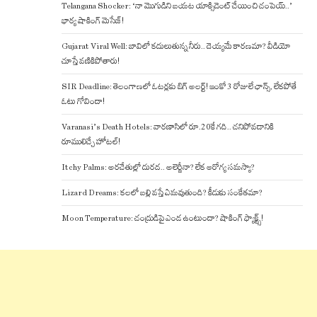
Telangana Shocker: ‘నా మొగుడిని బయట యాక్సిడెంట్ చేయించి చంపెయ్..’
భార్య షాకింగ్ మెసేజ్!
Gujarat Viral Well: బావిలో కదులుతున్న నీరు.. దెయ్యమే కారణమా? వీడియో
చూస్తే వణికిపోతారు!
SIR Deadline: తెలంగాణలో ఓటర్లకు బిగ్ అలర్ట్! ఇంకో 3 రోజులే ఛాన్స్, లేకపోతే
ఓటు గోవిందా!
Varanasi’s Death Hotels: వారణాసిలో రూ.20కే గది.. చనిపోవడానికి
రూములిచ్చే హోటల్!
Itchy Palms: అరచేతుల్లో దురద.. అలెర్జీనా? లేక ఆరోగ్య సమస్యా?
Lizard Dreams: కలలో బల్లి వస్తే ఏమవుతుంది? కీడుకు సంకేతమా?
Moon Temperature: చంద్రుడిపై ఎండ ఉంటుందా? షాకింగ్ ఫ్యాక్ట్స్!