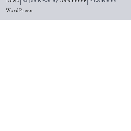
News
| Rapid News by
Ascendoor
| Powered by
WordPress
.