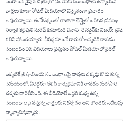
ఇంకా ఒకవైపు నటి త్రిషతో విజయ్‌కు సంబంధాలు ఉన్నాయనే
వార్తలు కూడా సోషల్ మీడియాలో విస్తృతంగా ప్రచారం
అవుతున్నాయి. ఈ నేపథ్యంలో తాజాగా చెన్నైలో జరిగిన ప్రముఖ
నిర్మాత కలైపులి సురేష్ కుమారుడి వివాహ రిసెప్షన్‌కు విజయ్, త్రిష
కలిసి హాజరయ్యారు. వీరిద్దరూ ఒకే కారులో అక్కడికి రావడం
సంబంధించిన వీడియోలు ప్రస్తుతం సోషల్ మీడియాలో వైరల్
అవుతున్నాయి.
ఇప్పటికే త్రిష–విజయ్ సంబంధాలపై వార్తలు చక్కర్లు కొడుతున్న
సమయంలో, వీరిద్దరూ కలిసి కార్యక్రమానికి రావడం మరోసారి
చర్చకు దారితీసింది. ఈ వీడియోలే ఇద్దరి మధ్య ఉన్న
సంబంధాలపై వస్తున్న వార్తలకు నిదర్శనం అని కొందరు నెటిజన్లు
వ్యాఖ్యానిస్తున్నారు.