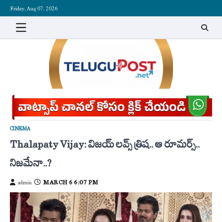
Skip
Friday, Aug 07, 2026
to
content
CINEMA
Thalapaty Vijay: విజ‌య్‌ లవ్స్ త్రిష‌.. ఆ రూమ‌ర్స్..
నిజ‌మేనా..?
MARCH 6 6:07 PM
admin