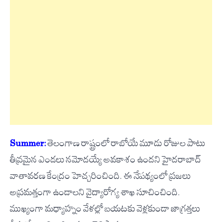
Summer:
తెలంగాణ రాష్ట్రంలో రాబోయే మూడు రోజుల పాటు
తీవ్రమైన ఎండలు నమోదయ్యే అవకాశం ఉందని హైదరాబాద్
వాతావరణ కేంద్రం హెచ్చరించింది. ఈ నేపథ్యంలో ప్రజలు
అప్రమత్తంగా ఉండాలని వైద్యారోగ్య శాఖ సూచించింది.
ముఖ్యంగా మధ్యాహ్నం వేళల్లో బయటకు వెళ్లకుండా జాగ్రత్తలు