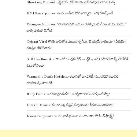
Shocking Moment: జస్ట్ మిస్.. రవీనా టాండన్ దుస్తులు లాగిన కుక్క
EMI Smartphones: ఈఎంఐ మీద ఫోన్ కొన్నారా.. కొత్త రూల్స్ ఇవే
Telangana Shocker: ‘నా మొగుడిని బయట యాక్సిడెంట్ చేయించి చంపెయ్..’
భార్య షాకింగ్ మెసేజ్!
Gujarat Viral Well: బావిలో కదులుతున్న నీరు.. దెయ్యమే కారణమా? వీడియో
చూస్తే వణికిపోతారు!
SIR Deadline: తెలంగాణలో ఓటర్లకు బిగ్ అలర్ట్! ఇంకో 3 రోజులే ఛాన్స్, లేకపోతే
ఓటు గోవిందా!
Varanasi’s Death Hotels: వారణాసిలో రూ.20కే గది.. చనిపోవడానికి
రూములిచ్చే హోటల్!
Itchy Palms: అరచేతుల్లో దురద.. అలెర్జీనా? లేక ఆరోగ్య సమస్యా?
Lizard Dreams: కలలో బల్లి వస్తే ఏమవుతుంది? కీడుకు సంకేతమా?
Moon Temperature: చంద్రుడిపై ఎండ ఉంటుందా? షాకింగ్ ఫ్యాక్ట్స్!