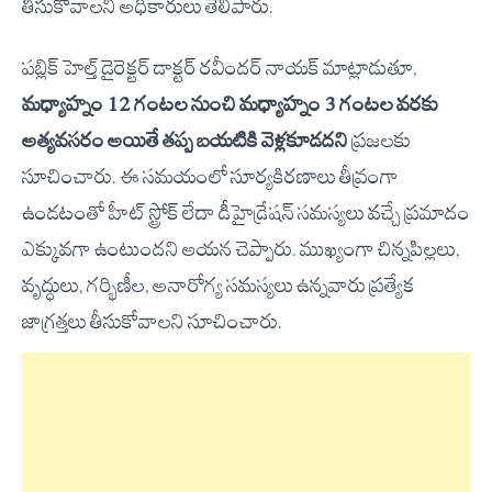
తీసుకోవాలని అధికారులు తెలిపారు.
పబ్లిక్ హెల్త్ డైరెక్టర్ డాక్టర్ రవీందర్ నాయక్ మాట్లాడుతూ,
మధ్యాహ్నం 12 గంటల నుంచి మధ్యాహ్నం 3 గంటల వరకు
అత్యవసరం అయితే తప్ప బయటికి వెళ్లకూడదని
ప్రజలకు
సూచించారు. ఈ సమయంలో సూర్యకిరణాలు తీవ్రంగా
ఉండటంతో హీట్ స్ట్రోక్ లేదా డీహైడ్రేషన్ సమస్యలు వచ్చే ప్రమాదం
ఎక్కువగా ఉంటుందని ఆయన చెప్పారు. ముఖ్యంగా చిన్నపిల్లలు,
వృద్ధులు, గర్భిణీల, అనారోగ్య సమస్యలు ఉన్నవారు ప్రత్యేక
జాగ్రత్తలు తీసుకోవాలని సూచించారు.