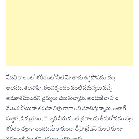
వేసవి కాలంలో శరీరంలో నీటి మోతాదు తగ్గిపోవడం వల్ల
అలసట, తలనొప్పి, తలనిర్బంధం వంటి సమస్యలు వచ్చే
అవకాశముందని వైద్యులు చెబుతున్నారు. అందుకే దాహం
వేయకపోయినా తరచూ నీళ్లు తాగాలని సూచిస్తున్నారు. అలాగే
మజ్జిగ, నిమ్మరసం, కొబ్బరి నీరు వంటి ద్రవాలను తీసుకోవడం వల్ల
శరీరం చల్లగా ఉండటమే కాకుండా డీహైడ్రేషన్ నుంచి కూడా