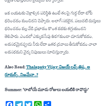
రక్షణ లభిస్తుందని వైద్యులు పేర్కొన్నారు.
ఇక బయటకు వెళ్లాల్సిన పరిస్థితి ఉంటే తలపై గుడ్డ లేదా టోపీ
ధరించడం మంచిదని చెప్పారు. అలాగే సడలైన, పలుచటి దుస్తులు
ధరించడం వల్ల వేడి ప్రభావం కొంత వరకు తగ్గుతుందని
తెలిపారు. ఎండలో ఎక్కువసేపు తిరగకుండా చూసుకోవడం,
అవసరమైనప్పుడు నీరు లేదా ఇతర ద్రవాలు తీసుకోవడం చాలా
అవసరమని వైద్య నిపుణులు సూచిస్తున్నారు.
Also Read:
Thalapaty Vijay: విజ‌య్‌ లవ్స్ త్రిష‌.. ఆ
రూమ‌ర్స్.. నిజ‌మేనా..?
Summer: ‘రాబోయే మూడు రోజులు బయటికి రావొద్దు’
Facebook
Telegram
Twitter
WhatsApp
Share