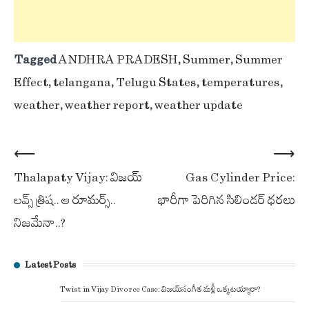
Tagged
ANDHRA PRADESH
,
Summer
,
Summer
Effect
,
telangana
,
Telugu States
,
temperatures
,
weather
,
weather report
,
weather update
Post
⟵
⟶
Thalapaty Vijay: విజ‌య్‌
Gas Cylinder Price:
navigation
లవ్స్ త్రిష‌.. ఆ రూమ‌ర్స్..
భారీగా పెరిగిన సిలిండర్ ధరలు
నిజ‌మేనా..?
Latest Posts
Twist in Vijay Divorce Case: విజయ్-సంగీత మళ్లీ ఒక్కటయ్యారా?