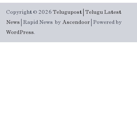
Copyright © 2026
Telugupost | Telugu Latest
News
| Rapid News by
Ascendoor
| Powered by
WordPress
.