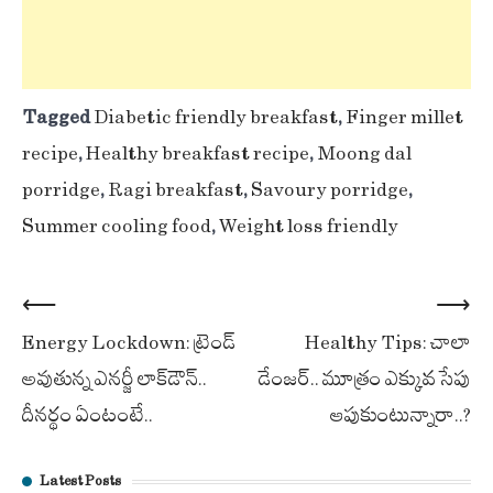
Tagged
Diabetic friendly breakfast
,
Finger millet
recipe
,
Healthy breakfast recipe
,
Moong dal
porridge
,
Ragi breakfast
,
Savoury porridge
,
Summer cooling food
,
Weight loss friendly
Post
⟵
⟶
Energy Lockdown: ట్రెండ్
Healthy Tips: చాలా
navigation
అవుతున్న ఎనర్జీ లాక్‌డౌన్..
డేంజర్.. మూత్రం ఎక్కువ సేపు
దీనర్థం ఏంటంటే..
ఆపుకుంటున్నారా..?
Latest Posts