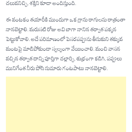
చలువనిచ్చి, శక్తిని కూడా అందిస్తుంది.
ఈ వంటకం తయారీకి ముందుగా ఒక గ్లాసు రాగులను రాత్రంతా
నానబెట్టాలి. మరుసటి రోజు అవి బాగా నానిన తర్వాత పక్కన
పెట్టుకోవాలి. అదే పరిమాణంలో పెసరపప్పును తీసుకుని తక్కువ
మంటపై మాడిపోకుండా స్వల్పంగా వేయించాలి. మంచి వాసన
వచ్చిన తర్వాత దాన్ని పూర్తిగా చల్లార్చి, శుభ్రంగా కడిగి, పప్పులు
మునిగేంత నీరు పోసి సుమారు గంటపాటు నానబెట్టాలి.