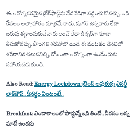
ఈ ఆరోగ్యకరమైన బ్రేక్‌ఫాస్ట్‌ను వేడివేడిగా వడ్డించుకోవచ్చు. ఇది
కేవలం అల్పాహారం మాత్రమే కాదు, షుగర్ ఉన్నవారు లేదా
బరువు తగ్గాలనుకునే వారు లంచ్ లేదా డిన్నర్‌గా కూడా
తీసుకోవచ్చు. పొంగలి తరహాలో ఉండే ఈ వంటకం వేసవిలో
శరీరానికి చలువనిచ్చి, రోజంతా ఆరోగ్యంగా ఉండేందుకు
సహాయపడుతుంది.
Also Read:
Energy Lockdown: ట్రెండ్ అవుతున్న ఎనర్జీ
లాక్‌డౌన్.. దీనర్థం ఏంటంటే..
Breakfast: ఎండాకాలంలో పొద్దున్నే ఇది తింటే.. నీరసం అన్న
మాటే ఉండదు