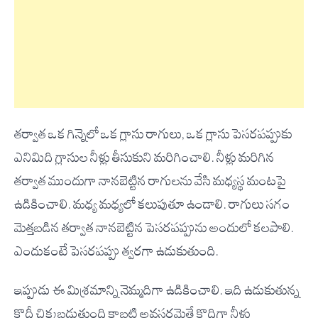
తర్వాత ఒక గిన్నెలో ఒక గ్లాసు రాగులు, ఒక గ్లాసు పెసరపప్పుకు
ఎనిమిది గ్లాసుల నీళ్లు తీసుకుని మరిగించాలి. నీళ్లు మరిగిన
తర్వాత ముందుగా నానబెట్టిన రాగులను వేసి మధ్యస్థ మంటపై
ఉడికించాలి. మధ్య మధ్యలో కలుపుతూ ఉండాలి. రాగులు సగం
మెత్తబడిన తర్వాత నానబెట్టిన పెసరపప్పును అందులో కలపాలి.
ఎందుకంటే పెసరపప్పు త్వరగా ఉడుకుతుంది.
ఇప్పుడు ఈ మిశ్రమాన్ని నెమ్మదిగా ఉడికించాలి. ఇది ఉడుకుతున్న
కొద్దీ చిక్కబడుతుంది కాబట్టి అవసరమైతే కొద్దిగా నీళ్లు