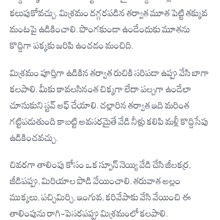
కలుపుకోవచ్చు. మిశ్రమం దగ్గరపడిన తర్వాత మూత పెట్టి తక్కువ
మంటపై ఉడికించాలి. పొంగకుండా ఉండేందుకు మూతను
కొద్దిగా పక్కకు జరిపి ఉంచడం మంచిది.
మిశ్రమం పూర్తిగా ఉడికిన తర్వాత రుచికి సరిపడా ఉప్పు వేసి బాగా
కలపాలి. మీకు కావలసినంత చిక్కగా లేదా పల్చగా ఉండేలా
చూసుకుని స్టవ్ ఆఫ్ చేయాలి. చల్లారిన తర్వాత ఇది మరింత
గట్టిపడుతుంది కాబట్టి అవసరమైతే వేడి నీళ్లు కలిపి మళ్లీ కొద్దిసేపు
ఉడికించవచ్చు.
చివరగా తాలింపు కోసం ఒక స్పూన్ నెయ్యి వేడి చేసి జీలకర్ర,
జీడిపప్పు, మిరియాల పొడి వేయించాలి. తరువాత అల్లం
ముక్కలు, పచ్చిమిర్చి, ఇంగువ, కరివేపాకు వేసి వేయించి ఈ
తాలింపును రాగి–పెసరపప్పు మిశ్రమంలో కలపాలి.