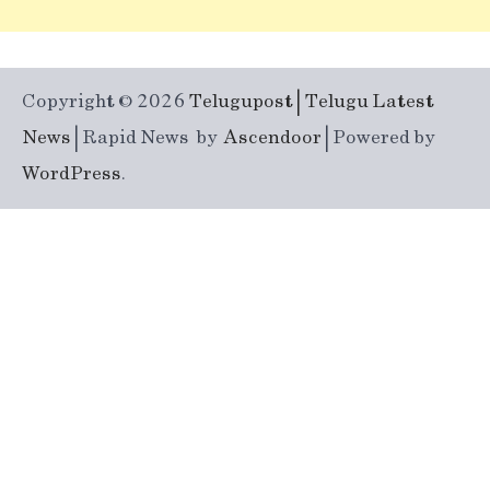
Copyright © 2026
Telugupost | Telugu Latest
News
| Rapid News by
Ascendoor
| Powered by
WordPress
.