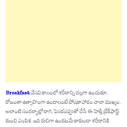
Breakfast:
వేసవి కాలంలో శరీరాన్ని చల్లగా ఉంచుతూ,
రోజంతా ఉత్సాహంగా ఉండాలంటే పోషకాహారం చాలా ముఖ్యం.
అలాంటి సందర్భాల్లో రాగి, పెసరపప్పుతో చేసే ఈ హెల్తీ బ్రేక్‌ఫాస్ట్
మంచి ఎంపిక. ఇది రుచిగా ఉండటమే కాకుండా శరీరానికి