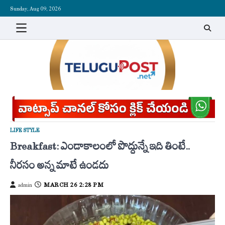
Skip
Sunday, Aug 09, 2026
to
content
LIFE STYLE
Breakfast: ఎండాకాలంలో పొద్దున్నే ఇది తింటే..
నీరసం అన్న మాటే ఉండదు
MARCH 26 2:28 PM
admin