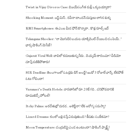
Twist in Vijay Divorce Case: విజయ్-సంగీత మళ్లీ ఒక్కటయ్యారా?
Shocking Moment: జస్ట్ మిస్.. రవీనా టాండన్ దుస్తులు లాగిన కుక్క
EMI Smartphones: ఈఎంఐ మీద ఫోన్ కొన్నారా.. కొత్త రూల్స్ ఇవే
Telangana Shocker: ‘నా మొగుడిని బయట యాక్సిడెంట్ చేయించి చంపెయ్..’
భార్య షాకింగ్ మెసేజ్!
Gujarat Viral Well: బావిలో కదులుతున్న నీరు.. దెయ్యమే కారణమా? వీడియో
చూస్తే వణికిపోతారు!
SIR Deadline: తెలంగాణలో ఓటర్లకు బిగ్ అలర్ట్! ఇంకో 3 రోజులే ఛాన్స్, లేకపోతే
ఓటు గోవిందా!
Varanasi’s Death Hotels: వారణాసిలో రూ.20కే గది.. చనిపోవడానికి
రూములిచ్చే హోటల్!
Itchy Palms: అరచేతుల్లో దురద.. అలెర్జీనా? లేక ఆరోగ్య సమస్యా?
Lizard Dreams: కలలో బల్లి వస్తే ఏమవుతుంది? కీడుకు సంకేతమా?
Moon Temperature: చంద్రుడిపై ఎండ ఉంటుందా? షాకింగ్ ఫ్యాక్ట్స్!