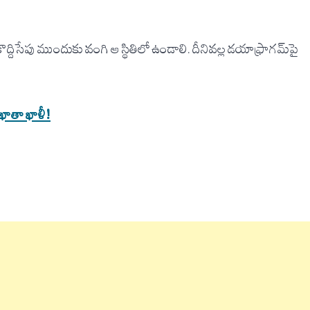
ొద్దిసేపు ముందుకు వంగి ఆ స్థితిలో ఉండాలి. దీనివల్ల డయాఫ్రాగమ్‌పై
ే ఖాతా ఖాళీ!