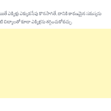
 అయితే ఎక్కిళ్లు ఎక్కువసేపు కొనసాగితే, దానికి కారణమైన సమస్యను
 చిట్కాలతో కూడా ఎక్కిళ్లను తగ్గించుకోవచ్చు.