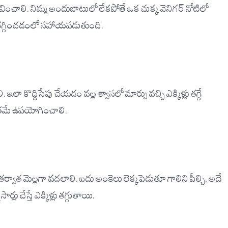
నుభవించాలి. నిమ్మ అందుబాటులో లేకపోతే ఒక చుక్క వెనిగర్ నోటిలో
ను తగ్గించడంలో సహాయపడుతుంది.
 ఇలా కొద్దిసేపు చేయడం వల్ల శ్వాసలో మార్పు వచ్చి ఎక్కిళ్లు తగ్గే
ాత్రమే ఉపయోగించాలి.
 తర్వాత మెల్లగా వదలాలి. ఐదు అంకెలు లెక్కపెడుతూ గాలిని పీల్చి, అదే
చేస్తే ఎక్కిళ్లు తగ్గుతాయి.