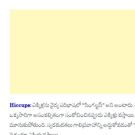
Hiccups:
ఎక్కిళ్లను వైద్య పరిభాషలో “సింగల్టస్” అని అంటార
ఒక్కసారిగా అసంకల్పితంగా సంకోచించినప్పుడు ఎక్కిళ్లు వస్తా
మూసుకుపోతుంది. స్వరమడతలు గాలిప్రవాహాన్ని అడ్డుకోవడంతో “హిక్”