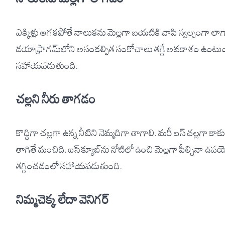
ఎక్కిళ్లు ఆగకపోతే నాలుకను మెల్లగా బయటికి చాపి స్వల్పంగా లా
డయాఫ్రాగమ్‌లోని అసంకల్పిత సంకోచాలు తగ్గే అవకాశం ఉంటుంది
సహాయపడుతుంది.
చల్లని నీరు తాగడం
కొద్దిగా చల్లగా ఉన్న నీటిని నెమ్మదిగా తాగాలి. మరీ ఐస్ చల్లగా క
తాగితే మంచిది. ఐస్ క్యూబ్‌ను నోటిలో ఉంచి మెల్లగా పీల్చినా ఉపయ
తగ్గించడంలో సహాయపడుతుంది.
నిమ్మచెక్క లేదా వెనిగర్