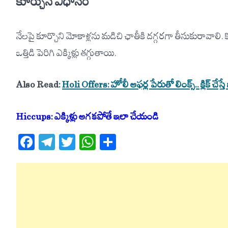
కూర్చునే విధానం
నేలపై కూర్చొని మోకాళ్లను మడిచి ఛాతీకి దగ్గరగా తీసుకురావాలి. క
ఒత్తిడి పెరిగి ఎక్కిళ్లు తగ్గుతాయి.
Also Read:
Holi Offers: హోలీ ఆఫర్ల పేరుతో లింక్స్.. క్లిక్ చేస్త
Hiccups: ఎక్కిళ్లు ఆగకపోతే ఇలా చేయండి
Facebook
Telegram
Twitter
WhatsApp
Share