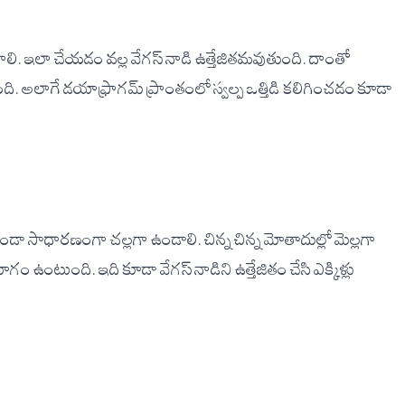
గాలి. ఇలా చేయడం వల్ల వేగస్ నాడి ఉత్తేజితమవుతుంది. దాంతో
. అలాగే డయాఫ్రాగమ్ ప్రాంతంలో స్వల్ప ఒత్తిడి కలిగించడం కూడా
ాకుండా సాధారణంగా చల్లగా ఉండాలి. చిన్న చిన్న మోతాదుల్లో మెల్లగా
ోగం ఉంటుంది. ఇది కూడా వేగస్ నాడిని ఉత్తేజితం చేసి ఎక్కిళ్లు