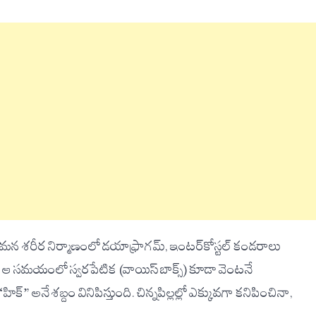
ు. మన శరీర నిర్మాణంలో డయాఫ్రాగమ్, ఇంటర్‌కోస్టల్ కండరాలు
యి. ఆ సమయంలో స్వరపేటిక (వాయిస్ బాక్స్) కూడా వెంటనే
 అనే శబ్దం వినిపిస్తుంది. చిన్నపిల్లల్లో ఎక్కువగా కనిపించినా,