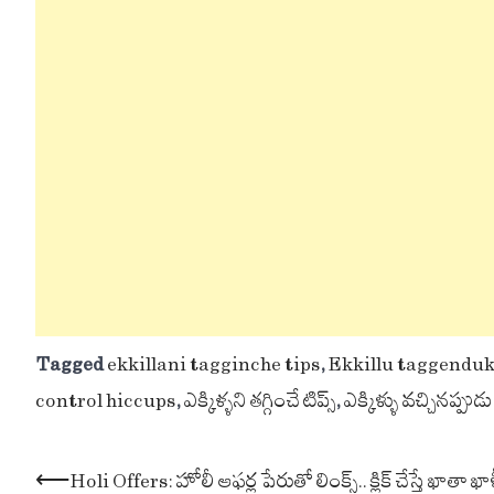
Tagged
ekkillani tagginche tips
,
Ekkillu taggendu
control hiccups
,
ఎక్కిళ్ళని తగ్గించే టిప్స్
,
ఎక్కిళ్ళు వచ్చినప్పు
Post
⟵
Holi Offers: హోలీ ఆఫర్ల పేరుతో లింక్స్.. క్లిక్ చేస్తే ఖాతా ఖా