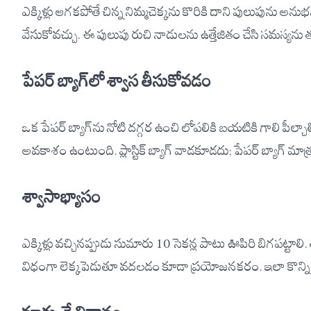
ఎక్కిళ్లు ఆగకపోతే చిన్న నిమ్మచెక్కను కొరికి దాని పులుపును అ
వేసుకోవచ్చు. ఈ పులుపు రుచి నాడులను ఉత్తేజితం చేసి సమస్య
పేపర్ బ్యాగ్‌లో శ్వాస తీసుకోవడం
ఒక పేపర్ బ్యాగ్‌ను నోటి దగ్గర ఉంచి లోపలికి బయటికి గాలి పీల్చాలి.
అవకాశం ఉంటుంది. ప్లాస్టిక్ బ్యాగ్ వాడకూడదు; పేపర్ బ్యాగ్ మ
శ్వాసాభ్యాసం
ఎక్కిళ్లు వచ్చినప్పుడు సుమారు 10 సెకన్ల పాటు ఊపిరి బిగపట్టాలి.
విధంగా లెక్కపెడుతూ వదలడం కూడా ప్రయోజనకరం. ఇలా కొన్ని సార్లు 