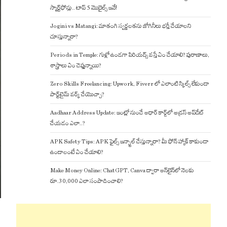
స్మార్ట్‌ఫోన్లు.. టాప్ 5 మొబైల్స్ ఇవే!
Jogini vs Matangi: మాతంగి స్వర్ణలతను జోగినీలు భర్తీ చేయాలని
చూస్తున్నారా?
Periods in Temple: గుళ్లో ఉండగా పిరియడ్స్ వస్తే ఏం చేయాలి? పురాణాలు,
శాస్త్రాలు ఏం చెప్తున్నాయి?
Zero Skills Freelancing: Upwork, Fiverr లో ఎలాంటి స్కిల్స్ లేకుండా
పార్ట్‌టైమ్ వర్క్ చేయొచ్చా?
Aadhaar Address Update: ఇంట్లో నుంచే ఆధార్ కార్డ్‌లో అడ్రస్ అప్‌డేట్
చేయడం ఎలా..?
APK Safety Tips: APK ఫైల్స్ ఇన్స్టాల్ చేస్తున్నారా? మీ ఫోన్ హ్యాక్ కాకుండా
ఉండాలంటే ఏం చేయాలి?
Make Money Online: ChatGPT, Canva ద్వారా ఆన్‌లైన్‌లో నెలకు
రూ.30,000 ఎలా సంపాదించాలి?