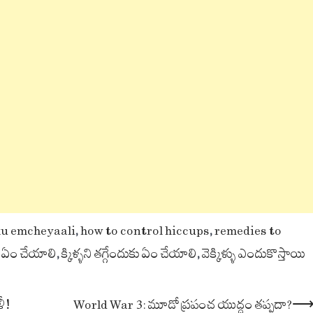
ku emcheyaali
,
how to control hiccups
,
remedies to
డు ఏం చేయాలి
,
క్కిళ్ళని తగ్గేందుకు ఏం చేయాలి
,
వెక్కిళ్ళు ఎందుకొస్తాయి
ళీ!
World War 3: మూడో ప్రపంచ యుద్ధం తప్పదా?