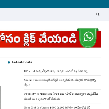
Latest Posts
UP Viral: నువ్వు దేవుడివయ్యా.. భార్యకు లవర్‌తో పెళ్లి చేసిన భర్త
Online Funeral: తండ్రికి ఆన్‌లైన్ అంత్యక్రియలు.. ముగ్గురు కూతుర్లున్నా
వేస్ట్..!
Property Verification: సొంత ఇల్లు / ప్లాట్ కొంటున్నారా? రిజిస్ట్రేషన్‌కు
ముందే ఇవి కచ్చితంగా చెక్ చేయండి
Best Mobiles Under 10000: 2026లో రూ.10 వేల లోపు బెస్ట్