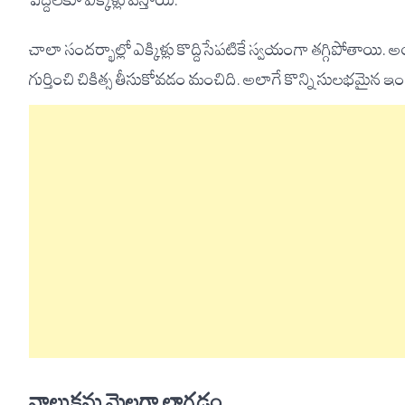
పెద్దలకూ ఎక్కిళ్లు వస్తాయి.
చాలా సందర్భాల్లో ఎక్కిళ్లు కొద్దిసేపటికే స్వయంగా తగ్గిపోతాయి.
గుర్తించి చికిత్స తీసుకోవడం మంచిది. అలాగే కొన్ని సులభమైన ఇంటి
నాలుకను మెల్లగా లాగడం