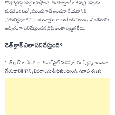
కొత్త వ్యవస్థ చర్చకు వస్తోంది. ఈ టెక్నాలజీ ఒక వ్యక్తి ఎప్పుడు
మరణించవచ్చో ముందుగానే అంచనా వేయడానికి
ప్రయత్నిస్తుందని చెబుతున్నారు. అయితే ఇది నిజంగా ఎంతవరకు
ఖచ్చితంగా పనిచేస్తుందన్నదిపై ఇంకా స్పష్టత లేదు.
డెత్ క్లాక్ ఎలా పనిచేస్తుంది?
‘డెత్ క్లాక్’ అనే ఒక ఉచిత వెబ్‌సైట్ మనిషి ఆయుష్యాన్ని అంచనా
వేయడానికి కొన్ని వివరాలను తీసుకుంటుంది. ఉదాహరణకు: