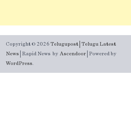
Copyright © 2026
Telugupost | Telugu Latest
News
| Rapid News by
Ascendoor
| Powered by
WordPress
.