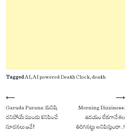
Tagged
AI
,
AI powered Death Clock
,
death
Post
⟵
⟶
Garuda Purana: మనిషి
Morning Dizziness:
navigation
చనిపోయే ముందు కనిపించే
ఉదయం లేవగానే తల
సూచనలు ఇవే!
తిరిగినట్టు అనిపిస్తుందా..?