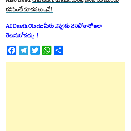
Also Read:
Garuda Purana: మనిషి చనిపోయే ముందు
కనిపించే సూచనలు ఇవే!
AI Death Clock: మీరు ఎప్పుడు చనిపోతారో ఇలా
తెలుసుకోవచ్చు..!
Facebook
Telegram
Twitter
WhatsApp
Share