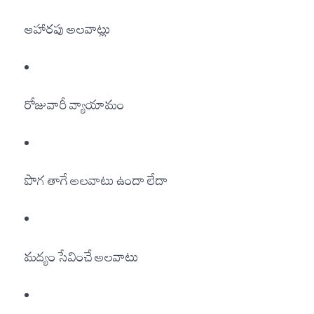
ఆహారపు అలవాట్లు
రోజువారీ వ్యాయామం
పొగ తాగే అలవాటు ఉందా లేదా
మద్యం సేవించే అలవాటు