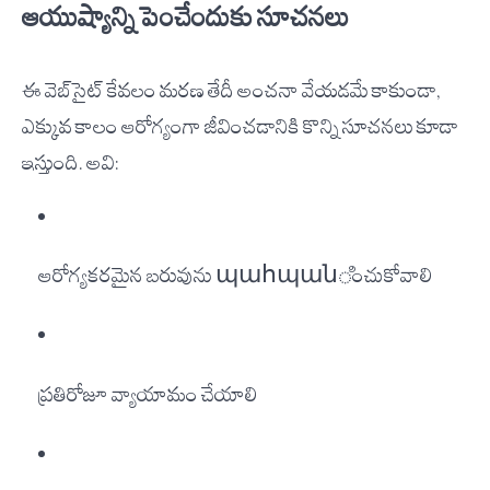
ఆయుష్యాన్ని పెంచేందుకు సూచనలు
ఈ వెబ్‌సైట్ కేవలం మరణ తేదీ అంచనా వేయడమే కాకుండా,
ఎక్కువ కాలం ఆరోగ్యంగా జీవించడానికి కొన్ని సూచనలు కూడా
ఇస్తుంది. అవి:
ఆరోగ్యకరమైన బరువును պահպանించుకోవాలి
ప్రతిరోజూ వ్యాయామం చేయాలి