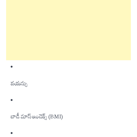
వయస్సు
బాడీ మాస్ ఇండెక్స్ (BMI)