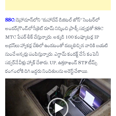
SSC:
డెహ్రాడూన్‌లోని ‘మహాదేవ్ డిజిటల్ జోన్’ సెంటర్‌లో
అండర్‌గ్రౌండ్‌లో సీక్రెట్ రూమ్ నిర్మించి ప్రాక్సీ సర్వర్లతో SSC
MTC పేపర్ లీక్ చేస్తున్నారు. అక్కడి 100 కంప్యూటర్ల IP
అడ్రస్‌లు హ్యాకర్ల చేతిలో ఉండటంతో డబ్బులిచ్చిన వారికి బయటి
నుంచే ఆన్సర్లు పంపిస్తున్నారు. ఎగ్జామ్ కండక్ట్ చేసే కంపెనీ
సర్వర్‌నే వీళ్లు హ్యాక్ చేశారు. UP, ఉత్తరాఖండ్ STF టీమ్స్
రంగంలోకి దిగి ఇద్దరు నిందితులను అరెస్ట్ చేశాయి.
Video
Player