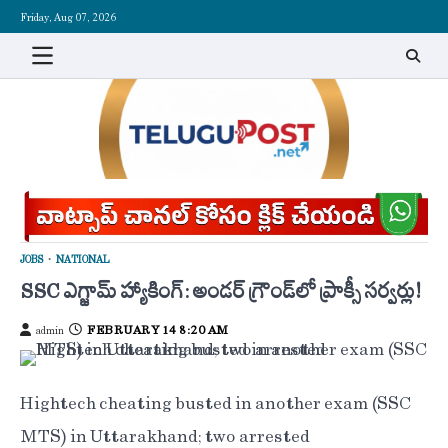
Skip
Friday, Aug 07, 2026
to
content
JOBS
NATIONAL
SSC ఎగ్జామ్ హ్యాకింగ్: అండర్ గ్రౌండ్‌లో ప్రాక్సీ సర్వర్లు!
FEBRUARY 14 8:20 AM
admin
High-tech cheating busted in another exam (SSC-
MTS) in Uttarakhand; two arrested