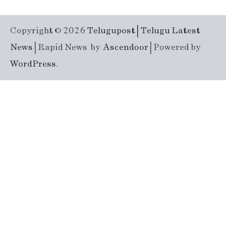
Copyright © 2026
Telugupost | Telugu Latest
News
| Rapid News by
Ascendoor
| Powered by
WordPress
.