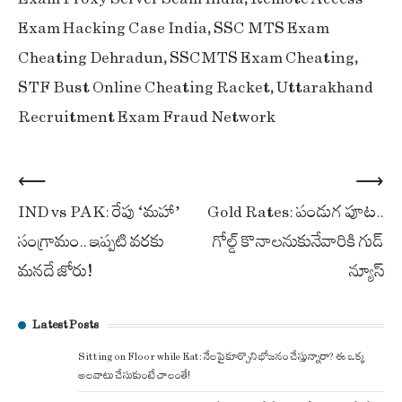
Exam Hacking Case India
,
SSC MTS Exam
Cheating Dehradun
,
SSC-MTS Exam Cheating
,
STF Bust Online Cheating Racket
,
Uttarakhand
Recruitment Exam Fraud Network
Post
⟵
⟶
IND vs PAK: రేపు ‘మహా’
Gold Rates: పండుగ పూట..
navigation
సంగ్రామం.. ఇప్పటి వరకు
గోల్డ్ కొనాలనుకునేవారికి గుడ్
మనదే జోరు!
న్యూస్
Latest Posts
Sitting on Floor while Eat: నేలపై కూర్చొని భోజనం చేస్తున్నారా? ఈ ఒక్క
అలవాటు చేసుకుంటే చాలంతే!