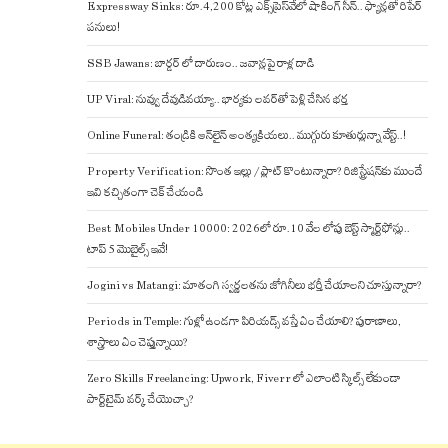
Expressway Sinks: రూ.4,200 కోట్ల ఎక్స్‌ప్రెస్‌వేలో షాకింగ్ సీన్.. ఫ్యాన్లతో రిపేర్
పనులు!
SSB Jawans: బార్డర్ లో దారుణం.. జవాన్లపై రాళ్ల దాడి
UP Viral: నువ్వు దేవుడివయ్యా.. భార్యకు లవర్‌తో పెళ్లి చేసిన భర్త
Online Funeral: తండ్రికి ఆన్‌లైన్ అంత్యక్రియలు.. ముగ్గురు కూతుర్లున్నా వేస్ట్..!
Property Verification: సొంత ఇల్లు / ప్లాట్ కొంటున్నారా? రిజిస్ట్రేషన్‌కు ముందే
ఇవి కచ్చితంగా చెక్ చేయండి
Best Mobiles Under 10000: 2026లో రూ.10 వేల లోపు బెస్ట్ స్మార్ట్‌ఫోన్లు..
టాప్ 5 మొబైల్స్ ఇవే!
Jogini vs Matangi: మాతంగి స్వర్ణలతను జోగినీలు భర్తీ చేయాలని చూస్తున్నారా?
Periods in Temple: గుళ్లో ఉండగా పిరియడ్స్ వస్తే ఏం చేయాలి? పురాణాలు,
శాస్త్రాలు ఏం చెప్తున్నాయి?
Zero Skills Freelancing: Upwork, Fiverr లో ఎలాంటి స్కిల్స్ లేకుండా
పార్ట్‌టైమ్ వర్క్ చేయొచ్చా?