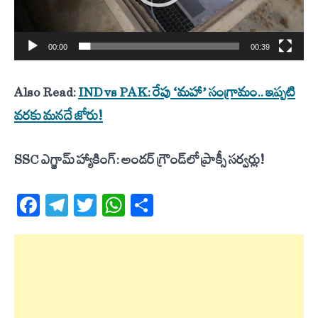
00:00
00:39
Also Read:
IND vs PAK: రేపు ‘మహా’ సంగ్రామం.. ఇప్పటి
వరకు మనదే జోరు!
SSC ఎగ్జామ్ హ్యాకింగ్: అండర్ గ్రౌండ్‌లో ప్రాక్సీ సర్వర్లు!
Facebook
Telegram
Twitter
WhatsApp
Share