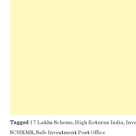
Tagged
17 Lakhs Scheme
,
High Returns India
,
Inve
SCHEME
,
Safe Investment Post Office