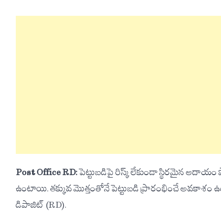
Post Office RD:
పెట్టుబడిపై రిస్క్ లేకుండా స్థిరమైన ఆదాయ
ఉంటాయి. తక్కువ మొత్తంతోనే పెట్టుబడి ప్రారంభించే అవకాశం ఉం
డిపాజిట్ (RD).