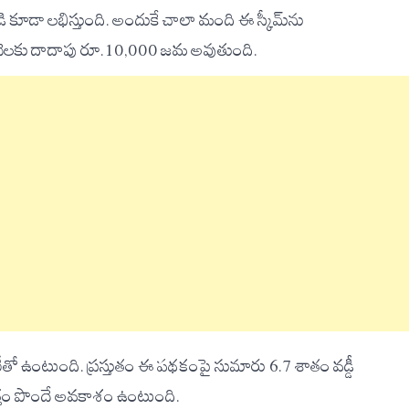
కూడా లభిస్తుంది. అందుకే చాలా మంది ఈ స్కీమ్‌ను
, నెలకు దాదాపు రూ.10,000 జమ అవుతుంది.
తో ఉంటుంది. ప్రస్తుతం ఈ పథకంపై సుమారు 6.7 శాతం వడ్డీ
మొత్తం పొందే అవకాశం ఉంటుంది.