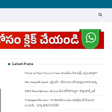
Latest Posts
Twist in Vijay Divorce Case: విజయ్-సంగీత మళ్లీ ఒక్కటయ్యారా?
Shocking Moment: జస్ట్ మిస్.. రవీనా టాండన్ దుస్తులు లాగిన కుక్క
EMI Smartphones: ఈఎంఐ మీద ఫోన్ కొన్నారా.. కొత్త రూల్స్ ఇవే
Telangana Shocker: ‘నా మొగుడిని బయట యాక్సిడెంట్ చేయించి
చంపెయ్..’ భార్య షాకింగ్ మెసేజ్!