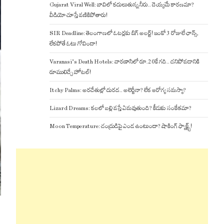
Gujarat Viral Well: బావిలో కదులుతున్న నీరు.. దెయ్యమే కారణమా?
వీడియో చూస్తే వణికిపోతారు!
SIR Deadline: తెలంగాణలో ఓటర్లకు బిగ్ అలర్ట్! ఇంకో 3 రోజులే ఛాన్స్,
లేకపోతే ఓటు గోవిందా!
Varanasi’s Death Hotels: వారణాసిలో రూ.20కే గది.. చనిపోవడానికి
రూములిచ్చే హోటల్!
Itchy Palms: అరచేతుల్లో దురద.. అలెర్జీనా? లేక ఆరోగ్య సమస్యా?
Lizard Dreams: కలలో బల్లి వస్తే ఏమవుతుంది? కీడుకు సంకేతమా?
Moon Temperature: చంద్రుడిపై ఎండ ఉంటుందా? షాకింగ్ ఫ్యాక్ట్స్!