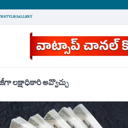
FE STYLE
GALLERY
గా లక్షాధికారి అవ్వొచ్చు