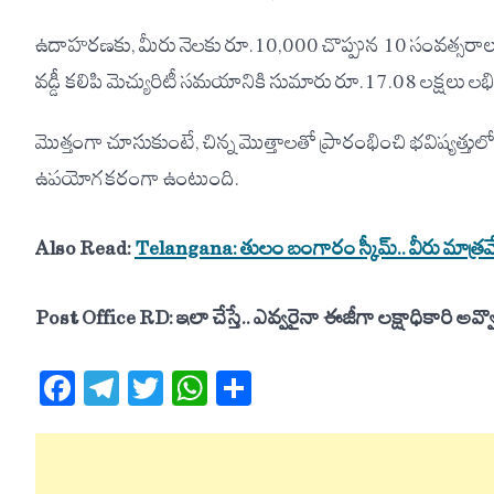
ఉదాహరణకు, మీరు నెలకు రూ.10,000 చొప్పున 10 సంవత్సరాలు కొ
వడ్డీ కలిపి మెచ్యురిటీ సమయానికి సుమారు రూ.17.08 లక్షలు లభ
మొత్తంగా చూసుకుంటే, చిన్న మొత్తాలతో ప్రారంభించి భవిష్యత్తు
ఉపయోగకరంగా ఉంటుంది.
Also Read:
Telangana: తులం బంగారం స్కీమ్.. వీరు మాత్రమే
Post Office RD: ఇలా చేస్తే.. ఎవ్వరైనా ఈజీగా లక్షాధికారి అవ్వొ
Facebook
Telegram
Twitter
WhatsApp
Share