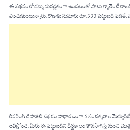
ఈ పథకంలో డబ్బు సురక్షితంగా ఉండటంతో పాటు గ్యారెంటీ రాబడి 
ఎంచుకుంటున్నారు. రోజుకు సుమారు రూ.333 పెట్టుబడి పెడితే
రికరింగ్ డిపాజిట్ పథకం సాధారణంగా 5 సంవత్సరాల మెచ్యురిటీ
లభిస్తోంది. మీరు ఈ పెట్టుబడిని దీర్ఘకాలం కొనసాగిస్తే మంచి 