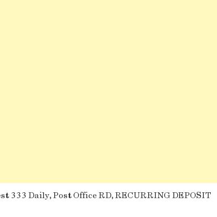
st 333 Daily
,
Post Office RD
,
RECURRING DEPOSIT