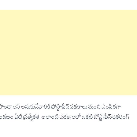
ం పొందాలని అనుకునేవారికి పోస్టాఫీస్ పథకాలు మంచి ఎంపికగా
డటం వీటి ప్రత్యేకత. అలాంటి పథకాలలో ఒకటి పోస్టాఫీస్ రికరింగ్