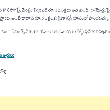
నసాగిస్తే, మొత్తం పెట్టుబడి రూ.12 లక్షలు అవుతుంది. ఈ మొత్తంపై
ిస్తాయి. అంటే దాదాపు రూ.5 లక్షలకు పైగా వడ్డీ రూపంలో పొందవచ్చు.
లో మంచి సేవింగ్స్ ఏర్పరచుకోవాలనుకునేవారికి ఈ పోస్టాఫీస్ RD పథక
 అర్హులు
చ్చు