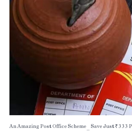
An Amazing Post Office Scheme_ Save Just ₹333 Pe