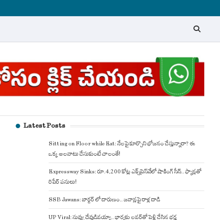
Latest Posts
Sitting on Floor while Eat: నేలపై కూర్చొని భోజనం చేస్తున్నారా? ఈ
ఒక్క అలవాటు చేసుకుంటే చాలంతే!
Expressway Sinks: రూ.4,200 కోట్ల ఎక్స్‌ప్రెస్‌వేలో షాకింగ్ సీన్.. ఫ్యాన్లతో
రిపేర్ పనులు!
SSB Jawans: బార్డర్ లో దారుణం.. జవాన్లపై రాళ్ల దాడి
UP Viral: నువ్వు దేవుడివయ్యా.. భార్యకు లవర్‌తో పెళ్లి చేసిన భర్త