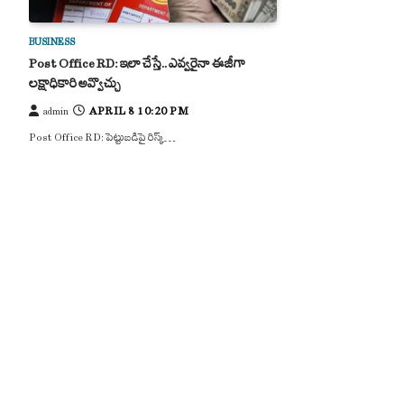
BUSINESS
Post Office RD: ఇలా చేస్తే.. ఎవ్వరైనా ఈజీగా
లక్షాధికారి అవ్వొచ్చు
APRIL 8 10:20 PM
admin
Post Office RD: పెట్టుబడిపై రిస్క్…