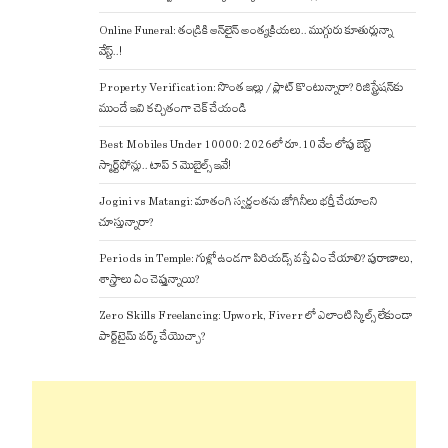
Online Funeral: తండ్రికి ఆన్‌లైన్ అంత్యక్రియలు.. ముగ్గురు కూతుర్లున్నా
వేస్ట్..!
Property Verification: సొంత ఇల్లు / ప్లాట్ కొంటున్నారా? రిజిస్ట్రేషన్‌కు
ముందే ఇవి కచ్చితంగా చెక్ చేయండి
Best Mobiles Under 10000: 2026లో రూ.10 వేల లోపు బెస్ట్
స్మార్ట్‌ఫోన్లు.. టాప్ 5 మొబైల్స్ ఇవే!
Jogini vs Matangi: మాతంగి స్వర్ణలతను జోగినీలు భర్తీ చేయాలని
చూస్తున్నారా?
Periods in Temple: గుళ్లో ఉండగా పిరియడ్స్ వస్తే ఏం చేయాలి? పురాణాలు,
శాస్త్రాలు ఏం చెప్తున్నాయి?
Zero Skills Freelancing: Upwork, Fiverr లో ఎలాంటి స్కిల్స్ లేకుండా
పార్ట్‌టైమ్ వర్క్ చేయొచ్చా?