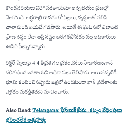
కొండచరియలు విరిగిపడతాయేమో అన్న భయం ప్రజల్లో
నెలకొంది. అర్ధరాత్రి కావడంతో పిల్లలు, వృద్ధులతో కలిసి
చాలామంది బయటే గడిపారు. అయితే ఈ ఘటనలో ఎలాంటి
ప్రాణ నష్టం లేదా ఆస్తి నష్టం జరగకపోవడం వల్ల అధికారులు
ఊపిరి పీల్చుకున్నారు.
రిక్టర్ స్కేలుపై 4.4 తీవ్రత గల ప్రకంపనలు సాధారణంగానే
పరిగణించబడతాయని అధికారులు తెలిపారు. అయినప్పటికీ
భూమి కంపించినప్పుడు ఇళ్లలో ఉండకుండా ఖాళీ ప్రదేశాలకు
వెళ్లడం సురక్షితమని సూచించారు.
Also Read:
Telangana: ఫేస్ బుక్ ప్రేమ.. కట్నం వేధింపులు
భరించలేక ఆత్మహత్య