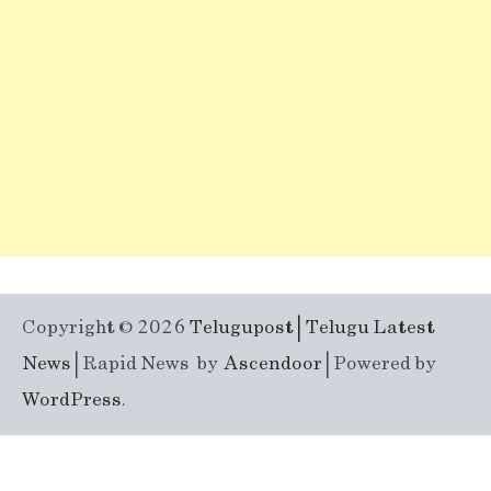
Copyright © 2026
Telugupost | Telugu Latest
News
| Rapid News by
Ascendoor
| Powered by
WordPress
.