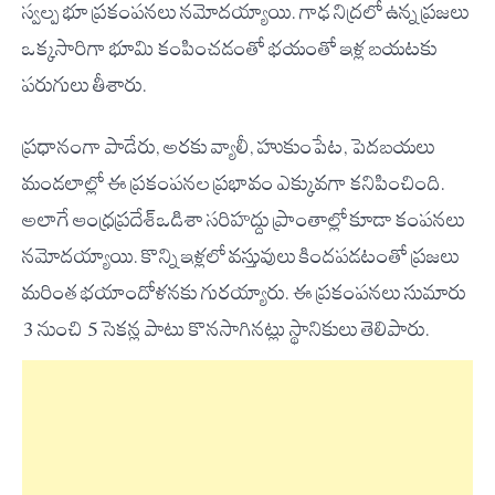
స్వల్ప భూ ప్రకంపనలు నమోదయ్యాయి. గాఢ నిద్రలో ఉన్న ప్రజలు
ఒక్కసారిగా భూమి కంపించడంతో భయంతో ఇళ్ల బయటకు
పరుగులు తీశారు.
ప్రధానంగా పాడేరు, అరకు వ్యాలీ, హుకుంపేట, పెదబయలు
మండలాల్లో ఈ ప్రకంపనల ప్రభావం ఎక్కువగా కనిపించింది.
అలాగే ఆంధ్రప్రదేశ్-ఒడిశా సరిహద్దు ప్రాంతాల్లో కూడా కంపనలు
నమోదయ్యాయి. కొన్ని ఇళ్లలో వస్తువులు కిందపడటంతో ప్రజలు
మరింత భయాందోళనకు గురయ్యారు. ఈ ప్రకంపనలు సుమారు
3 నుంచి 5 సెకన్ల పాటు కొనసాగినట్లు స్థానికులు తెలిపారు.