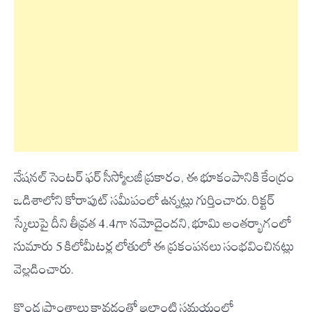
నేషనల్ సెంటర్ ఫర్ సీస్మోలజీ ప్రకారం, ఈ భూకంపానికి కేంద్రం
ఒడిశాలోని కోరాపుట్ సమీపంలో ఉన్నట్లు గుర్తించారు. రిక్టర్
స్కేలుపై దీని తీవ్రత 4.4గా నమోదైందని, భూమి అంతర్భాగంలో
సుమారు 5 కిలోమీటర్ల లోతులో ఈ ప్రకంపనలు సంభవించినట్లు
వెల్లడించారు.
కొండ ప్రాంతాలు కావడంతో ఇలాంటి సమయంలో