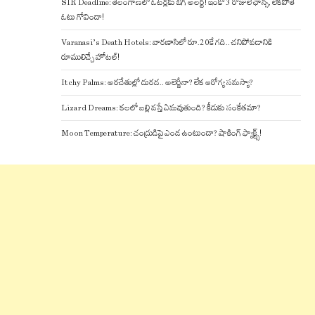
SIR Deadline: తెలంగాణలో ఓటర్లకు బిగ్ అలర్ట్! ఇంకో 3 రోజులే ఛాన్స్, లేకపోతే
ఓటు గోవిందా!
Varanasi’s Death Hotels: వారణాసిలో రూ.20కే గది.. చనిపోవడానికి
రూములిచ్చే హోటల్!
Itchy Palms: అరచేతుల్లో దురద.. అలెర్జీనా? లేక ఆరోగ్య సమస్యా?
Lizard Dreams: కలలో బల్లి వస్తే ఏమవుతుంది? కీడుకు సంకేతమా?
Moon Temperature: చంద్రుడిపై ఎండ ఉంటుందా? షాకింగ్ ఫ్యాక్ట్స్!