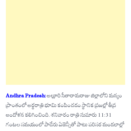
Andhra Pradesh:
అల్లూరి సీతారామరాజు జిల్లాలోని మన్యం
ప్రాంతంలో అర్ధరాత్రి భూమి కంపించడం స్థానిక ప్రజల్లో తీవ్ర
ఆందోళన కలిగించింది. శనివారం రాత్రి సుమారు 11:31
గంటల సమయంలో పాడేరు ఏజెన్సీతో పాటు పరిసర మండలాల్లో