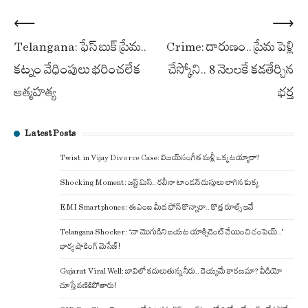
Post
⟵
⟶
Telangana: ఫేస్ బుక్ ప్రేమ..
Crime: దారుణం.. ప్రేమ పెళ్లి
navigation
కట్నం వేధింపులు భరించలేక
చేస్కోని.. 8 నెలలకే కడతేర్చిన
ఆత్మహత్య
భర్త
Latest Posts
Twist in Vijay Divorce Case: విజయ్-సంగీత మళ్లీ ఒక్కటయ్యారా?
Shocking Moment: జస్ట్ మిస్.. రవీనా టాండన్ దుస్తులు లాగిన కుక్క
EMI Smartphones: ఈఎంఐ మీద ఫోన్ కొన్నారా.. కొత్త రూల్స్ ఇవే
Telangana Shocker: ‘నా మొగుడిని బయట యాక్సిడెంట్ చేయించి చంపెయ్..’
భార్య షాకింగ్ మెసేజ్!
Gujarat Viral Well: బావిలో కదులుతున్న నీరు.. దెయ్యమే కారణమా? వీడియో
చూస్తే వణికిపోతారు!