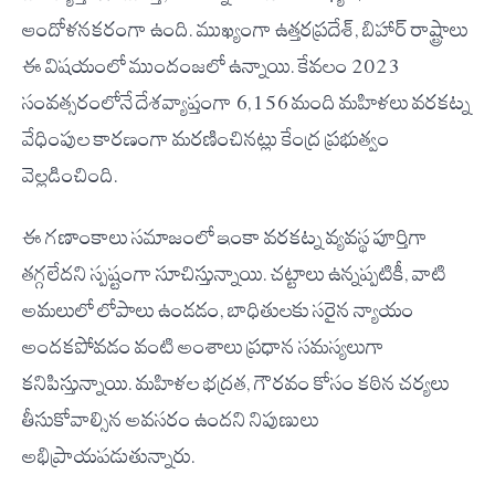
ఆందోళనకరంగా ఉంది. ముఖ్యంగా ఉత్తరప్రదేశ్, బిహార్ రాష్ట్రాలు
ఈ విషయంలో ముందంజలో ఉన్నాయి. కేవలం 2023
సంవత్సరంలోనే దేశవ్యాప్తంగా 6,156 మంది మహిళలు వరకట్న
వేధింపుల కారణంగా మరణించినట్లు కేంద్ర ప్రభుత్వం
వెల్లడించింది.
ఈ గణాంకాలు సమాజంలో ఇంకా వరకట్న వ్యవస్థ పూర్తిగా
తగ్గలేదని స్పష్టంగా సూచిస్తున్నాయి. చట్టాలు ఉన్నప్పటికీ, వాటి
అమలులో లోపాలు ఉండడం, బాధితులకు సరైన న్యాయం
అందకపోవడం వంటి అంశాలు ప్రధాన సమస్యలుగా
కనిపిస్తున్నాయి. మహిళల భద్రత, గౌరవం కోసం కఠిన చర్యలు
తీసుకోవాల్సిన అవసరం ఉందని నిపుణులు
అభిప్రాయపడుతున్నారు.