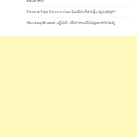
జీతంతో జాబ్!
Twist in Vijay Divorce Case: విజయ్-సంగీత మళ్లీ ఒక్కటయ్యారా?
Shocking Moment: జస్ట్ మిస్.. రవీనా టాండన్ దుస్తులు లాగిన కుక్క