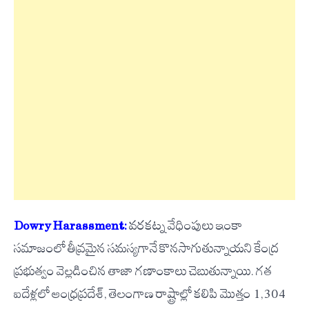
Dowry Harassment:
వరకట్న వేధింపులు ఇంకా
సమాజంలో తీవ్రమైన సమస్యగానే కొనసాగుతున్నాయని కేంద్ర
ప్రభుత్వం వెల్లడించిన తాజా గణాంకాలు చెబుతున్నాయి. గత
ఐదేళ్లలో ఆంధ్రప్రదేశ్, తెలంగాణ రాష్ట్రాల్లో కలిపి మొత్తం 1,304