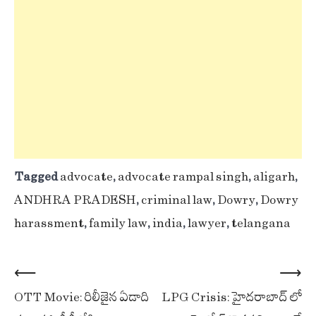
Tagged
advocate
,
advocate rampal singh
,
aligarh
,
ANDHRA PRADESH
,
criminal law
,
Dowry
,
Dowry
harassment
,
family law
,
india
,
lawyer
,
telangana
Post
⟵
⟶
OTT Movie: రిలీజైన ఏడాది
LPG Crisis: హైదరాబాద్ లో
navigation