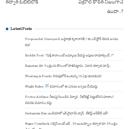
తర్వాత ఓటీటీలోకి
పెట్రోల్ కొరత నిజంగానే
ఉందా..?
Latest Posts
Proposed at Graveyard: అర్ధరాత్రి శ్మశానానికి.? ఈ లవ్ స్టోరీ వెనుక అసలు
కథ!
Reddit Post: “పెళ్లి కావాలంటే అమ్మాయి పేరుపై ఆస్తులు రాయాల్సిందే..!”
Rajastan: రూ.5 లక్షలను పొలంలో పాతిపెట్టాడు.. ఏడాది తర్వాత చూస్తే..
Floating in Ponds: చెరువులోనే ఉంటున్న 16 ఏళ్ల యువకుడు!
Flight Rules:
విమానంలో ఈ పనులు అస్సలు చేయొద్దు
Porter Airlines: సీటుపై నిలబడిన చిన్నారి.. సీట్‌బెల్ట్ పెట్టుకోనని మారాం!
చివరకు విమానం రద్దు
Instagram Ban: ఇండియాలో ఇన్ స్టాగ్రామ్ బ్యాన్.. లేటెస్ట్ అప్‌డేట్‌ ఇదే!
Super Comeback: సక్సెస్ అంటే ఇదే.. 36 ఇంటర్వ్యూల తర్వాత రూ.30 లక్షల