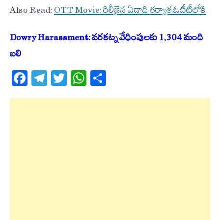
Also Read:
OTT Movie: రిలీజైన ఏడాది తర్వాత ఓటీటీలోకి
Dowry Harassment: వరకట్న వేధింపులకు 1,304 మంది
బలి
Facebook
Telegram
Twitter
WhatsApp
Share