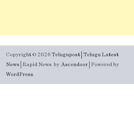
Copyright © 2026
Telugupost | Telugu Latest
News
| Rapid News by
Ascendoor
| Powered by
WordPress
.