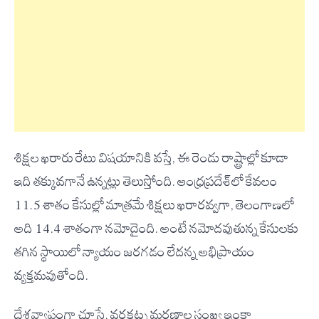
శిక్షల ఖరారు రేటు విషయానికి వస్తే, ఈ రెండు రాష్ట్రాల్లో కూడా
ఇది తక్కువగానే ఉన్నట్లు తెలుస్తోంది. ఆంధ్రప్రదేశ్‌లో కేవలం
11.5 శాతం కేసుల్లో మాత్రమే శిక్షలు ఖరారవ్వగా, తెలంగాణలో
అది 14.4 శాతంగా నమోదైంది. అంటే నమోదవుతున్న కేసులకు
తగిన స్థాయిలో న్యాయం జరగడం లేదన్న అభిప్రాయం
వ్యక్తమవుతోంది.
దేశవ్యాప్తంగా చూస్తే, వరకట్న మరణాల సంఖ్య ఇంకా