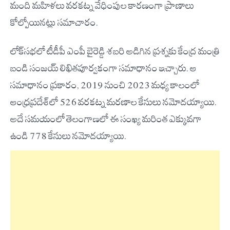
మంది మహిళలు వరకట్న వేధింపుల కారణంగా ప్రాణాలు
కోల్పోయినట్లు సమాచారం.
లోక్‌సభలో టీడీపీ ఎంపీ బైరెడ్డి శబరి అడిగిన ప్రశ్నకు కేంద్ర మంత్రి
బండి సంజయ్ లిఖితపూర్వకంగా సమాధానం ఇచ్చారు. ఆ
సమాధానం ప్రకారం, 2019 నుంచి 2023 మధ్య కాలంలో
ఆంధ్రప్రదేశ్‌లో 526 వరకట్న మరణాల కేసులు నమోదయ్యాయి.
అదే సమయంలో తెలంగాణలో ఈ సంఖ్య మరింత ఎక్కువగా
ఉండి 778 కేసులు నమోదయ్యాయి.