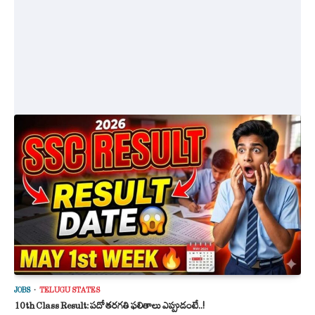
JOBS
TELUGU STATES
10th Class Result: పదో తరగతి ఫలితాలు ఎప్పుడంటే..!