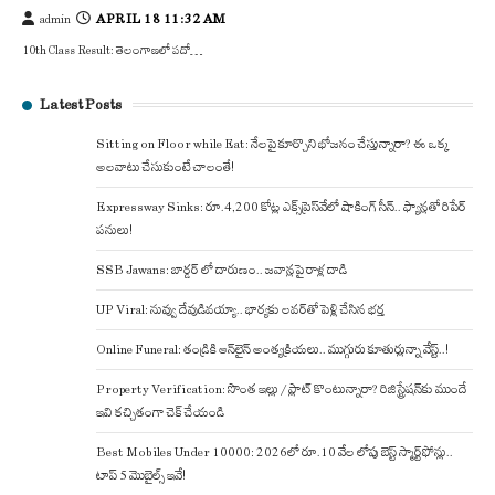
APRIL 18 11:32 AM
admin
10th Class Result: తెలంగాణలో పదో…
Latest Posts
Sitting on Floor while Eat: నేలపై కూర్చొని భోజనం చేస్తున్నారా? ఈ ఒక్క
అలవాటు చేసుకుంటే చాలంతే!
Expressway Sinks: రూ.4,200 కోట్ల ఎక్స్‌ప్రెస్‌వేలో షాకింగ్ సీన్.. ఫ్యాన్లతో రిపేర్
పనులు!
SSB Jawans: బార్డర్ లో దారుణం.. జవాన్లపై రాళ్ల దాడి
UP Viral: నువ్వు దేవుడివయ్యా.. భార్యకు లవర్‌తో పెళ్లి చేసిన భర్త
Online Funeral: తండ్రికి ఆన్‌లైన్ అంత్యక్రియలు.. ముగ్గురు కూతుర్లున్నా వేస్ట్..!
Property Verification: సొంత ఇల్లు / ప్లాట్ కొంటున్నారా? రిజిస్ట్రేషన్‌కు ముందే
ఇవి కచ్చితంగా చెక్ చేయండి
Best Mobiles Under 10000: 2026లో రూ.10 వేల లోపు బెస్ట్ స్మార్ట్‌ఫోన్లు..
టాప్ 5 మొబైల్స్ ఇవే!