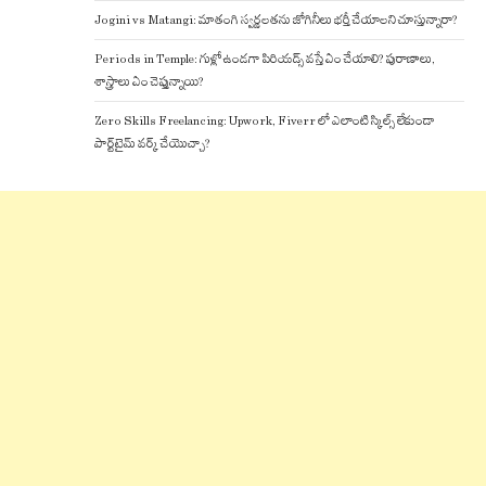
Jogini vs Matangi: మాతంగి స్వర్ణలతను జోగినీలు భర్తీ చేయాలని చూస్తున్నారా?
Periods in Temple: గుళ్లో ఉండగా పిరియడ్స్ వస్తే ఏం చేయాలి? పురాణాలు,
శాస్త్రాలు ఏం చెప్తున్నాయి?
Zero Skills Freelancing: Upwork, Fiverr లో ఎలాంటి స్కిల్స్ లేకుండా
పార్ట్‌టైమ్ వర్క్ చేయొచ్చా?