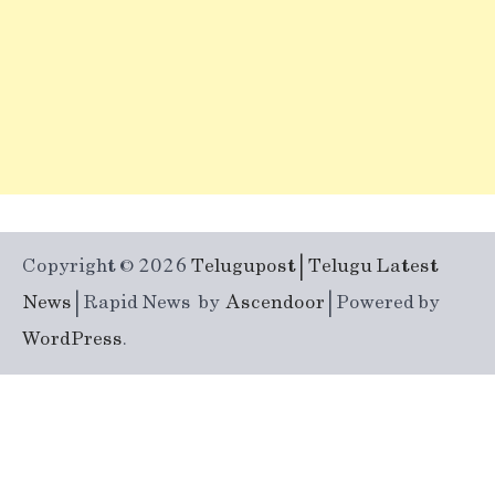
Copyright © 2026
Telugupost | Telugu Latest
News
| Rapid News by
Ascendoor
| Powered by
WordPress
.