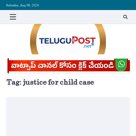
Skip
Saturday, Aug 08, 2026
to
content
Tag:
justice for child case