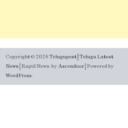
Copyright © 2026
Telugupost | Telugu Latest
News
| Rapid News by
Ascendoor
| Powered by
WordPress
.