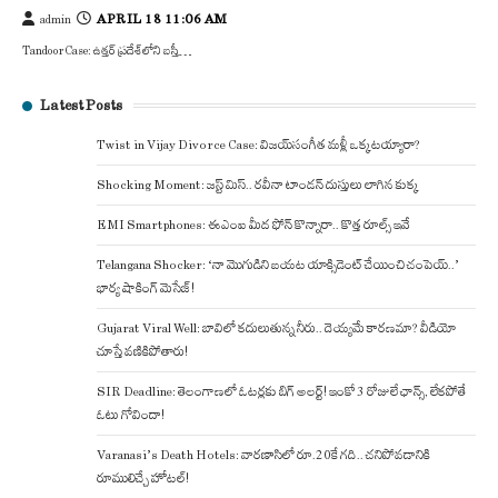
APRIL 18 11:06 AM
admin
Tandoor Case: ఉత్తర్ ప్రదేశ్‌లోని బస్తీ…
Latest Posts
Twist in Vijay Divorce Case: విజయ్-సంగీత మళ్లీ ఒక్కటయ్యారా?
Shocking Moment: జస్ట్ మిస్.. రవీనా టాండన్ దుస్తులు లాగిన కుక్క
EMI Smartphones: ఈఎంఐ మీద ఫోన్ కొన్నారా.. కొత్త రూల్స్ ఇవే
Telangana Shocker: ‘నా మొగుడిని బయట యాక్సిడెంట్ చేయించి చంపెయ్..’
భార్య షాకింగ్ మెసేజ్!
Gujarat Viral Well: బావిలో కదులుతున్న నీరు.. దెయ్యమే కారణమా? వీడియో
చూస్తే వణికిపోతారు!
SIR Deadline: తెలంగాణలో ఓటర్లకు బిగ్ అలర్ట్! ఇంకో 3 రోజులే ఛాన్స్, లేకపోతే
ఓటు గోవిందా!
Varanasi’s Death Hotels: వారణాసిలో రూ.20కే గది.. చనిపోవడానికి
రూములిచ్చే హోటల్!