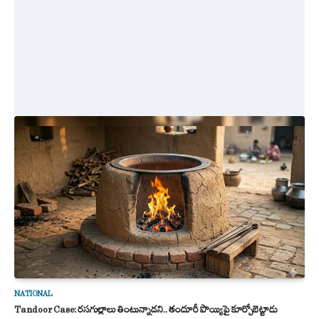
NATIONAL
Tandoor Case: రసగుల్లాలు తింటున్నాడని.. తందూరీ పొయ్యిపై కూర్చోబెట్టాడు