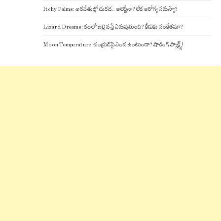
Itchy Palms: అరచేతుల్లో దురద.. అలెర్జీనా? లేక ఆరోగ్య సమస్యా?
Lizard Dreams: కలలో బల్లి వస్తే ఏమవుతుంది? కీడుకు సంకేతమా?
Moon Temperature: చంద్రుడిపై ఎండ ఉంటుందా? షాకింగ్ ఫ్యాక్ట్స్!