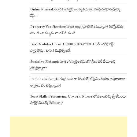
Online Funeral: తండ్రికి ఆన్‌లైన్ అంత్యక్రియలు.. ముగ్గురు కూతుర్లున్నా
వేస్ట్..!
Property Verification: సొంత ఇల్లు / ప్లాట్ కొంటున్నారా? రిజిస్ట్రేషన్‌కు
ముందే ఇవి కచ్చితంగా చెక్ చేయండి
Best Mobiles Under 10000: 2026లో రూ.10 వేల లోపు బెస్ట్
స్మార్ట్‌ఫోన్లు.. టాప్ 5 మొబైల్స్ ఇవే!
Jogini vs Matangi: మాతంగి స్వర్ణలతను జోగినీలు భర్తీ చేయాలని
చూస్తున్నారా?
Periods in Temple: గుళ్లో ఉండగా పిరియడ్స్ వస్తే ఏం చేయాలి? పురాణాలు,
శాస్త్రాలు ఏం చెప్తున్నాయి?
Zero Skills Freelancing: Upwork, Fiverr లో ఎలాంటి స్కిల్స్ లేకుండా
పార్ట్‌టైమ్ వర్క్ చేయొచ్చా?