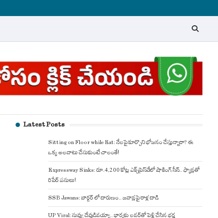
Latest Posts
Sitting on Floor while Eat: నేలపై కూర్చొని భోజనం చేస్తున్నారా? ఈ
ఒక్క అలవాటు చేసుకుంటే చాలంతే!
Expressway Sinks: రూ.4,200 కోట్ల ఎక్స్‌ప్రెస్‌వేలో షాకింగ్ సీన్.. ఫ్యాన్లతో
రిపేర్ పనులు!
SSB Jawans: బార్డర్ లో దారుణం.. జవాన్లపై రాళ్ల దాడి
UP Viral: నువ్వు దేవుడివయ్యా.. భార్యకు లవర్‌తో పెళ్లి చేసిన భర్త