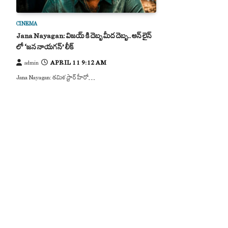
CINEMA
Jana Nayagan: విజయ్ కి దెబ్బ మీద దెబ్బ.. ఆన్ లైన్
లో ‘జన నాయగన్’ లీక్
APRIL 11 9:12 AM
admin
Jana Nayagan: తమిళ స్టార్ హీరో…