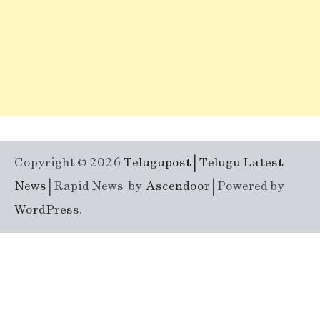
Copyright © 2026
Telugupost | Telugu Latest
News
| Rapid News by
Ascendoor
| Powered by
WordPress
.