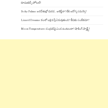
రూములిచ్చే హోటల్!
Itchy Palms: అరచేతుల్లో దురద.. అలెర్జీనా? లేక ఆరోగ్య సమస్యా?
Lizard Dreams: కలలో బల్లి వస్తే ఏమవుతుంది? కీడుకు సంకేతమా?
Moon Temperature: చంద్రుడిపై ఎండ ఉంటుందా? షాకింగ్ ఫ్యాక్ట్స్!