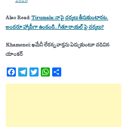
2026
Also Read:
Tirumala: నాపై చర్యలు తీసుకుంటారట.
అందరూ హ్యాపీగా ఉండండి.. గీతూ రాయల్ పై చర్యలు?
Khamenei: ఖమేనీ లేరన్న వార్తను ఏడ్చుకుంటూ చదివిన
యాంకర్
Facebook
Telegram
Twitter
WhatsApp
Share