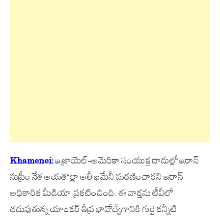
Khamenei:
ఇజ్రాయెల్–అమెరికా సంయుక్త దాడుల్లో ఇరాన్
సుప్రీం నేత అయతొల్లా అలీ ఖమేనీ మరణించారని ఇరాన్
అధికారిక మీడియా ప్రకటించింది. ఈ వార్తను టీవీలో
చదువుతున్న యాంకర్ తీవ్ర భావోద్వేగానికి గురై కన్నీటి