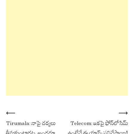
Post
⟵
⟶
Tirumala: నాపై చర్యలు
Telecom: ఇకపై ఫోన్‌లో సిమ్
navigation
తీసుకుంటారట. అందరూ
ఉంటేనే ఈ యాప్స్ పనిచేస్తాయి!