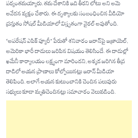
పర్యంతమయ్యారు. తమ దేశానికి ఇది తీరని లోటు అని ఆమె
ఆవేదన వ్యక్తం చేశారు. ఈ దృశ్యాలకు సంబంధించిన వీడియో
ప్రస్తుతం సోషల్ మీడియాలో విస్తృతంగా వైరల్ అవుతోంది.
‘ఆపరేషన్ ఎపిక్ ప్యూరీ’ పేరుతో శనివారం ఇరాన్‌పై ఇజ్రాయెల్,
అమెరికా భారీ దాడులు జరిపిన విషయం తెలిసిందే. ఈ దాడుల్లో
ఖమేనీ కార్యాలయం లక్ష్యంగా మారిందని, అక్కడ జరిగిన తీవ్ర
దాడిలో ఆయన ప్రాణాలు కోల్పోయినట్లు ఇరాన్ మీడియా
తెలిపింది. అలాగే ఆయన కుటుంబానికి చెందిన పలువురు
సభ్యులు కూడా మృతిచెందినట్లు సమాచారం వెలువడింది.