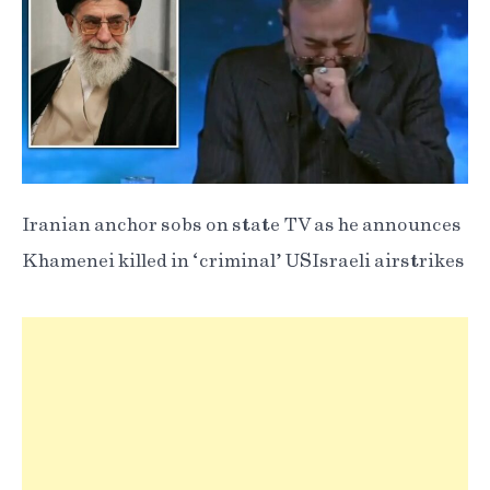
Iranian anchor sobs on state TV as he announces
Khamenei killed in ‘criminal’ US-Israeli airstrikes