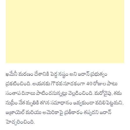
ఖమేనీ మరణం దేశానికి పెద్ద నష్టం అని ఇరాన్ ప్రభుత్వం
ప్రకటించింది. ఆయనకు గౌరవ సూచకంగా 40 రోజుల పాటు
సంతాప దినాలు పాటించనున్నట్లు వెల్లడించింది. మరోవైపు, తమ
సుప్రీం నేత మృతికి తగిన సమాధానం ఇవ్వకుండా వదిలిపెట్టమని,
ఇజ్రాయెల్ మరియు అమెరికాపై ప్రతీకారం తప్పదని ఇరాన్
హెచ్చరించింది.