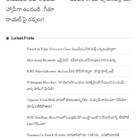
హ్యాపీగా ఉండండి.. గీతూ
రాయల్ పై చర్యలు?
Latest Posts
Twist in Vijay Divorce Case: విజయ్-సంగీత మళ్లీ ఒక్కటయ్యారా?
Shocking Moment: జస్ట్ మిస్.. రవీనా టాండన్ దుస్తులు లాగిన కుక్క
EMI Smartphones: ఈఎంఐ మీద ఫోన్ కొన్నారా.. కొత్త రూల్స్ ఇవే
Telangana Shocker: ‘నా మొగుడిని బయట యాక్సిడెంట్ చేయించి చంపెయ్..’
భార్య షాకింగ్ మెసేజ్!
Gujarat Viral Well: బావిలో కదులుతున్న నీరు.. దెయ్యమే కారణమా? వీడియో
చూస్తే వణికిపోతారు!
SIR Deadline: తెలంగాణలో ఓటర్లకు బిగ్ అలర్ట్! ఇంకో 3 రోజులే ఛాన్స్, లేకపోతే
ఓటు గోవిందా!
Varanasi’s Death Hotels: వారణాసిలో రూ.20కే గది.. చనిపోవడానికి