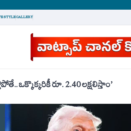
FE STYLE
GALLERY
ే.. ఒక్కొక్కరికీ రూ. 2.40 లక్షలిస్తాం’