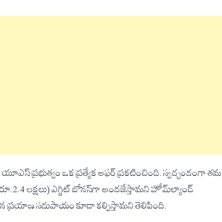
ూఎస్ ప్రభుత్వం ఒక ప్రత్యేక ఆఫర్ ప్రకటించింది. స్వచ్ఛందంగా తమ
 రూ.2.4 లక్షలు) ఎగ్జిట్ బోనస్‌గా అందజేస్తామని హోమ్‌ల్యాండ్
ిమాన ప్రయాణ సదుపాయం కూడా కల్పిస్తామని తెలిపింది.