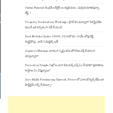
Online Funeral: తండ్రికి ఆన్‌లైన్ అంత్యక్రియలు.. ముగ్గురు కూతుర్లున్నా
వేస్ట్..!
Property Verification: సొంత ఇల్లు / ప్లాట్ కొంటున్నారా? రిజిస్ట్రేషన్‌కు
ముందే ఇవి కచ్చితంగా చెక్ చేయండి
Best Mobiles Under 10000: 2026లో రూ.10 వేల లోపు బెస్ట్
స్మార్ట్‌ఫోన్లు.. టాప్ 5 మొబైల్స్ ఇవే!
Jogini vs Matangi: మాతంగి స్వర్ణలతను జోగినీలు భర్తీ చేయాలని
చూస్తున్నారా?
Periods in Temple: గుళ్లో ఉండగా పిరియడ్స్ వస్తే ఏం చేయాలి? పురాణాలు,
శాస్త్రాలు ఏం చెప్తున్నాయి?
Zero Skills Freelancing: Upwork, Fiverr లో ఎలాంటి స్కిల్స్ లేకుండా
పార్ట్‌టైమ్ వర్క్ చేయొచ్చా?