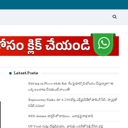
Latest Posts
Sitting on Floor while Eat: నేలపై కూర్చొని భోజనం చేస్తున్నారా? ఈ
ఒక్క అలవాటు చేసుకుంటే చాలంతే!
Expressway Sinks: రూ.4,200 కోట్ల ఎక్స్‌ప్రెస్‌వేలో షాకింగ్ సీన్.. ఫ్యాన్లతో
రిపేర్ పనులు!
SSB Jawans: బార్డర్ లో దారుణం.. జవాన్లపై రాళ్ల దాడి
UP Viral: నువ్వు దేవుడివయ్యా.. భార్యకు లవర్‌తో పెళ్లి చేసిన భర్త