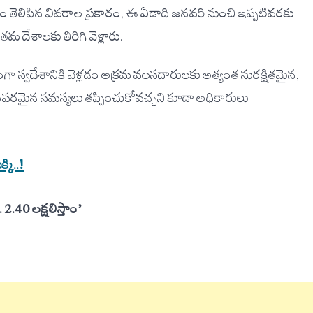
భుత్వం తెలిపిన వివరాల ప్రకారం, ఈ ఏడాది జనవరి నుంచి ఇప్పటివరకు
 దేశాలకు తిరిగి వెళ్లారు.
ంగా స్వదేశానికి వెళ్లడం అక్రమ వలసదారులకు అత్యంత సురక్షితమైన,
 చట్టపరమైన సమస్యలు తప్పించుకోవచ్చని కూడా అధికారులు
్కి..!
 2.40 లక్షలిస్తాం’