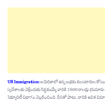
US Immigration:
అమెరికాలో ఉన్న అక్రమ వలసదారుల కోసం య
స్వదేశాలకు వెళ్లేందుకు సిద్ధమయ్యే వారికి 2600 డాలర్లు (సుమారు
సెక్యూరిటీ విభాగం వెల్లడించింది. దీనితో పాటు, వారికి ఉచిత వ