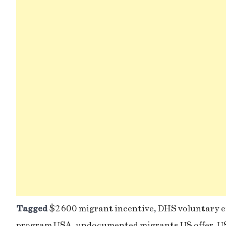
Tagged
$2600 migrant incentive
,
DHS voluntary e
program USA
,
undocumented migrants US offer
,
US