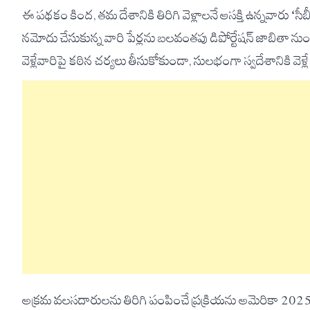
ఈ పథకం కింద, తమ దేశానికి తిరిగి వెళ్లాలనే ఆసక్తి ఉన్నవారు
నమోదు చేసుకున్న వారి పేర్లను బలవంతపు డిపోర్టేషన్ జాబితా నుం
వెళ్లేవారిపై కఠిన చర్యలు తీసుకోకుండా, సులభంగా స్వదేశానికి వెళ
అక్రమ వలసదారులను తిరిగి పంపించే ప్రక్రియను అమెరికా 2025