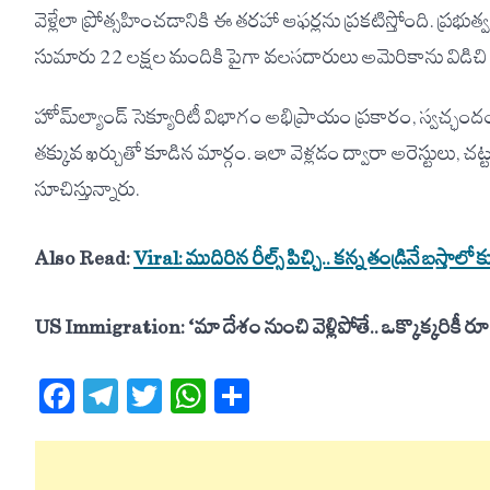
వెళ్లేలా ప్రోత్సహించడానికి ఈ తరహా ఆఫర్లను ప్రకటిస్తోంది. ప్ర
సుమారు 22 లక్షల మందికి పైగా వలసదారులు అమెరికాను విడిచి తమ
హోమ్‌ల్యాండ్ సెక్యూరిటీ విభాగం అభిప్రాయం ప్రకారం, స్వచ్ఛంద
తక్కువ ఖర్చుతో కూడిన మార్గం. ఇలా వెళ్లడం ద్వారా అరెస్టులు,
సూచిస్తున్నారు.
Also Read:
Viral: ముదిరిన రీల్స్ పిచ్చి.. కన్న తండ్రినే బస్తాలో కుక
US Immigration: ‘మా దేశం నుంచి వెళ్లిపోతే.. ఒక్కొక్కరికీ రూ.
Facebook
Telegram
Twitter
WhatsApp
Share