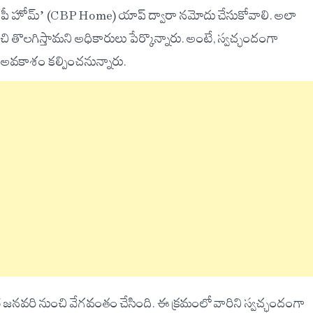
 ‘సీబీపీ హోమ్’ (CBP Home) యాప్ ద్వారా నమోదు చేసుకోవాలి. అలా
చి తొలగిస్తామని అధికారులు పేర్కొన్నారు. అంటే, స్వచ్ఛందంగా
్లే అవకాశం కల్పించనున్నారు.
 జనవరి నుంచి వేగవంతం చేసింది. ఈ క్రమంలో వారిని స్వచ్ఛందంగా