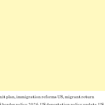
xit plan
,
immigration reforms US
,
migrant return
 border policy 2026
,
US deportation policy update
,
US