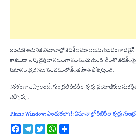
అందుకే ఆధునిక విమానాల్లో కిటికీల మూలలను గుండ్రంగా డిజైన్ చేస్త
కాకుండా అన్ని వైపులా సమంగా పంచబడుతుంది. దీంతో కిటికీలపై ప
విమానం భద్రతను పెంచడంలో కీలక పాత్ర పోషిస్తుంది.
సరళంగా చెప్పాలంటే, గుండ్రటి కిటికీ కార్నర్లు ప్రయాణికుల సురక
చెప్పొచ్చు.
Plane Window: ఎందుకలా?!: విమానాల్లో కిటికీ కార్నర్లు గుండ్ర
Facebook
Telegram
Twitter
WhatsApp
Share