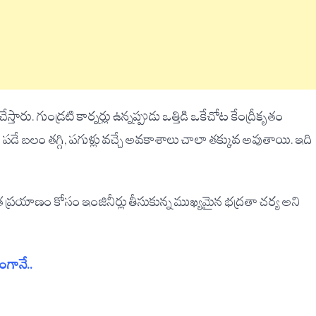
ారు. గుండ్రటి కార్నర్లు ఉన్నప్పుడు ఒత్తిడి ఒకేచోట కేంద్రీకృతం
డే బలం తగ్గి, పగుళ్లు వచ్చే అవకాశాలు చాలా తక్కువ అవుతాయి. ఇది
్షిత ప్రయాణం కోసం ఇంజినీర్లు తీసుకున్న ముఖ్యమైన భద్రతా చర్య అని
ంగానే..