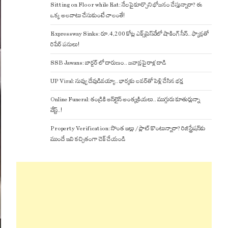
Sitting on Floor while Eat: నేలపై కూర్చొని భోజనం చేస్తున్నారా? ఈ
ఒక్క అలవాటు చేసుకుంటే చాలంతే!
Expressway Sinks: రూ.4,200 కోట్ల ఎక్స్‌ప్రెస్‌వేలో షాకింగ్ సీన్.. ఫ్యాన్లతో
రిపేర్ పనులు!
SSB Jawans: బార్డర్ లో దారుణం.. జవాన్లపై రాళ్ల దాడి
UP Viral: నువ్వు దేవుడివయ్యా.. భార్యకు లవర్‌తో పెళ్లి చేసిన భర్త
Online Funeral: తండ్రికి ఆన్‌లైన్ అంత్యక్రియలు.. ముగ్గురు కూతుర్లున్నా
వేస్ట్..!
Property Verification: సొంత ఇల్లు / ప్లాట్ కొంటున్నారా? రిజిస్ట్రేషన్‌కు
ముందే ఇవి కచ్చితంగా చెక్ చేయండి