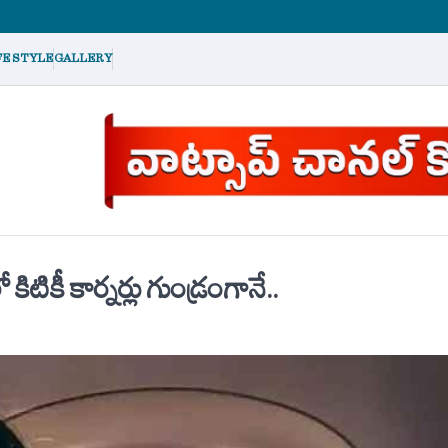
FE STYLE
GALLERY
ికీ కార్నర్లు గుండ్రంగానే..