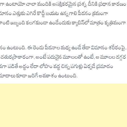
గా ఉంటాయో చాలా మందికి ఆసక్తికరమైన ప్రశ్న. దీనికి ప్రధాన కారణం
ానం ఎత్తుకు ఎగిరే కొద్దీ బయట ఉన్న గాలి పీడనం క్రమంగా
ంటి ఇబ్బంది కలగకుండా ఉండేందుకు క్యాబిన్‌లో మాత్రం కృత్రిమంగా
డనం ఉంటుంది. ఈ రెండు పీడనాల మధ్య ఉండే తేడా విమానం శరీరంపై,
ిటికీలు చతురస్రాకారంగా, అంటే పదునైన మూలలతో ఉంటే, ఆ మూలల దగ్గర
వగా పడితే అద్దం లేదా లోహం వద్ద చిన్న పగుళ్లు ఏర్పడే ప్రమాదం
గి ప్రమాదాలు కూడా జరిగే అవకాశం ఉంటుంది.