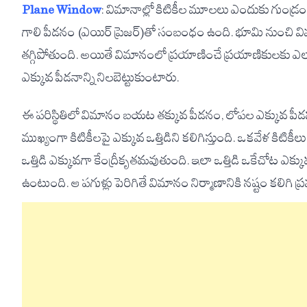
Plane Window
: విమానాల్లో కిటికీల మూలలు ఎందుకు గుండ్రం
గాలి పీడనం (ఎయిర్ ప్రెజర్)తో సంబంధం ఉంది. భూమి నుంచి విమ
తగ్గిపోతుంది. అయితే విమానంలో ప్రయాణించే ప్రయాణికులకు ఎలా
ఎక్కువ పీడనాన్ని నిలబెట్టుకుంటారు.
ఈ పరిస్థితిలో విమానం బయట తక్కువ పీడనం, లోపల ఎక్కువ పీ
ముఖ్యంగా కిటికీలపై ఎక్కువ ఒత్తిడిని కలిగిస్తుంది. ఒకవేళ క
ఒత్తిడి ఎక్కువగా కేంద్రీకృతమవుతుంది. ఇలా ఒత్తిడి ఒకేచోట ఎక్కు
ఉంటుంది. ఆ పగుళ్లు పెరిగితే విమానం నిర్మాణానికి నష్టం కలి