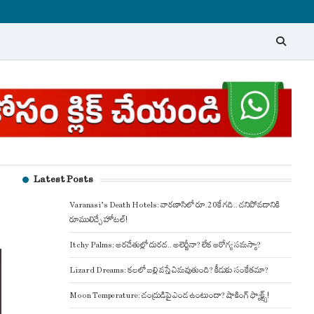
Latest Posts
Varanasi’s Death Hotels: వారణాసిలో రూ.20కే గది.. చనిపోవడానికి
రూములిచ్చే హోటల్!
Itchy Palms: అరచేతుల్లో దురద.. అలెర్జీనా? లేక ఆరోగ్య సమస్యా?
Lizard Dreams: కలలో బల్లి వస్తే ఏమవుతుంది? కీడుకు సంకేతమా?
Moon Temperature: చంద్రుడిపై ఎండ ఉంటుందా? షాకింగ్ ఫ్యాక్ట్స్!