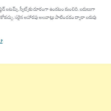
్రైడ్ ఐటమ్స్, స్వీట్స్‌కు దూరంగా ఉండటం మంచిది. బదులుగా
డుకోవచ్చు. సరైన ఆహారపు అలవాట్లు పాటించడం ద్వారా బరువు
.?