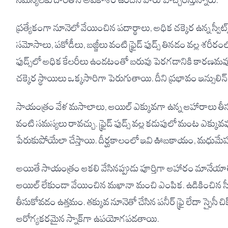
సమస్యలకు దారితీసే అవకాశం ఉందని వారు హెచ్చరిస్తున్నారు.
ప్రత్యేకంగా నూనెలో వేయించిన పదార్థాలు, అధిక చక్కెర ఉన్న స్వ
సమోసాలు, పకోడీలు, బజ్జీలు వంటి ఫ్రైడ్ ఫుడ్స్ తినడం వల్ల శరీరంలో
ఫుడ్స్‌లో అధిక కేలరీలు ఉండటంతో బరువు పెరగడానికి కారణమవుతాయి
చక్కెర స్థాయిలు ఒక్కసారిగా పెరుగుతాయి. దీని ప్రభావం ఇన్సులిన్ 
సాయంత్రం వేళ మసాలాలు, ఆయిల్ ఎక్కువగా ఉన్న ఆహారాలు తీసుకుంట
వంటి సమస్యలు రావచ్చు. ఫ్రైడ్ ఫుడ్స్ వల్ల కడుపులో మంట ఎక్కువవ
పేరుకుపోయేలా చేస్తాయి. దీర్ఘకాలంలో ఇవి ఊబకాయం, మధుమేహం
అయితే సాయంత్రం ఆకలి వేసినప్పుడు పూర్తిగా ఆహారం మానేయా
ఆయిల్ లేకుండా వేయించిన మఖానా మంచి ఎంపిక. ఉడికించిన స్వీట
తీసుకోవడం ఉత్తమం. తక్కువ నూనెతో చేసిన పనీర్ ఫ్రై లేదా స్పైసీ 
ఆరోగ్యకరమైన స్నాక్‌గా ఉపయోగపడతాయి.