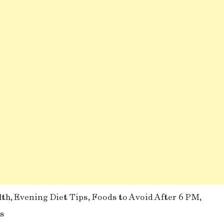
lth
,
Evening Diet Tips
,
Foods to Avoid After 6 PM
,
ps