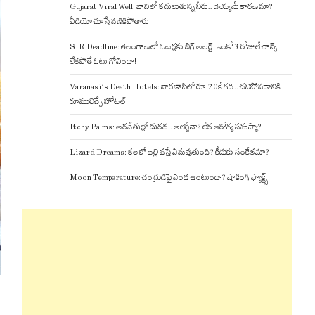
Gujarat Viral Well: బావిలో కదులుతున్న నీరు.. దెయ్యమే కారణమా?
వీడియో చూస్తే వణికిపోతారు!
SIR Deadline: తెలంగాణలో ఓటర్లకు బిగ్ అలర్ట్! ఇంకో 3 రోజులే ఛాన్స్,
లేకపోతే ఓటు గోవిందా!
Varanasi’s Death Hotels: వారణాసిలో రూ.20కే గది.. చనిపోవడానికి
రూములిచ్చే హోటల్!
Itchy Palms: అరచేతుల్లో దురద.. అలెర్జీనా? లేక ఆరోగ్య సమస్యా?
Lizard Dreams: కలలో బల్లి వస్తే ఏమవుతుంది? కీడుకు సంకేతమా?
Moon Temperature: చంద్రుడిపై ఎండ ఉంటుందా? షాకింగ్ ఫ్యాక్ట్స్!