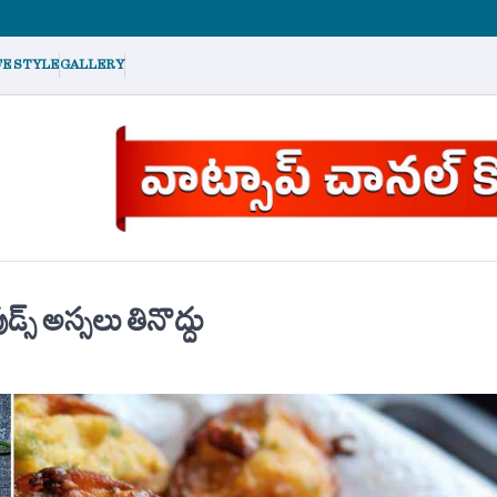
FE STYLE
GALLERY
స్ అస్సలు తినొద్దు