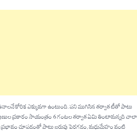
తినాలనే కోరిక ఎక్కువగా ఉంటుంది. పని ముగిసిన తర్వాత టీతో పాటు
నిపుణుల ప్రకారం సాయంత్రం 6 గంటల తర్వాత ఏమి తింటామన్నది చాల
పై ప్రభావం చూపడంతో పాటు బరువు పెరగడం, మధుమేహం వంటి