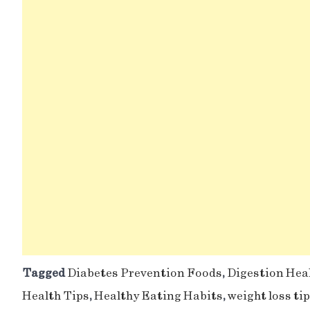
Tagged
Diabetes Prevention Foods
,
Digestion Hea
Health Tips
,
Healthy Eating Habits
,
weight loss ti