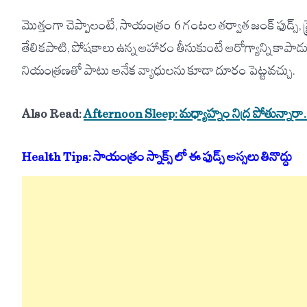
మొత్తంగా చెప్పాలంటే, సాయంత్రం 6 గంటల తర్వాత జంక్ ఫుడ్స్, ఫ
తేలికపాటి, పోషకాలు ఉన్న ఆహారం తీసుకుంటే ఆరోగ్యాన్ని కాపా
నియంత్రణతో పాటు అనేక వ్యాధులను కూడా దూరం పెట్టవచ్చు.
Also Read:
Afternoon Sleep: మధ్యాహ్నం నిద్ర పోతున్నారా.
Health Tips: సాయంత్రం స్నాక్స్ లో ఈ ఫుడ్స్ అస్సలు తినొద్దు