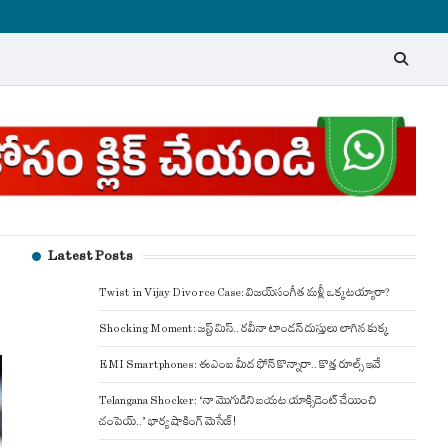
Latest Posts
Twist in Vijay Divorce Case: విజయ్-సంగీత మళ్లీ ఒక్కటయ్యారా?
Shocking Moment: జస్ట్ మిస్.. రవీనా టాండన్ దుస్తులు లాగిన కుక్క
EMI Smartphones: ఈఎంఐ మీద ఫోన్ కొన్నారా.. కొత్త రూల్స్ ఇవే
Telangana Shocker: ‘నా మొగుడిని బయట యాక్సిడెంట్ చేయించి
చంపెయ్..’ భార్య షాకింగ్ మెసేజ్!