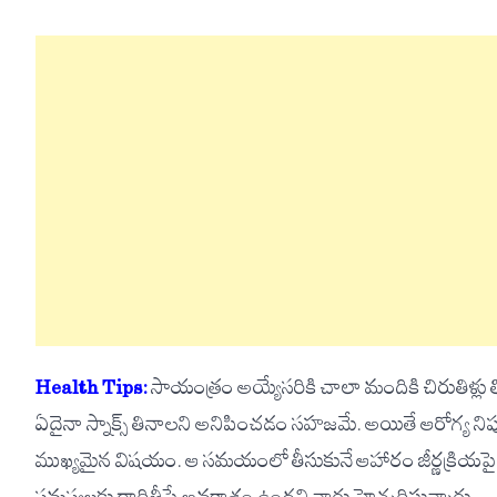
Health Tips:
సాయంత్రం అయ్యేసరికి చాలా మందికి చిరుతిళ్లు 
ఏదైనా స్నాక్స్ తినాలని అనిపించడం సహజమే. అయితే ఆరోగ్య 
ముఖ్యమైన విషయం. ఆ సమయంలో తీసుకునే ఆహారం జీర్ణక్రియ