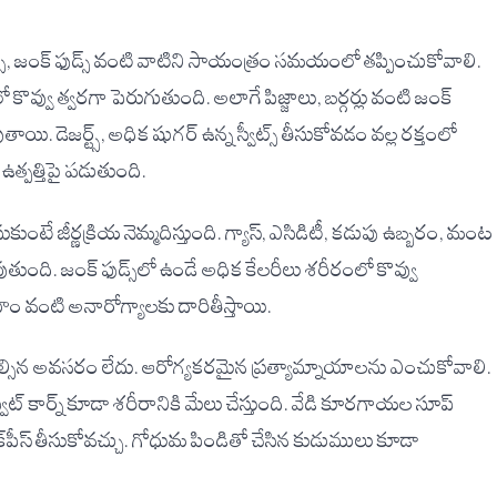
ీట్స్, జంక్ ఫుడ్స్ వంటి వాటిని సాయంత్రం సమయంలో తప్పించుకోవాలి.
 కొవ్వు త్వరగా పెరుగుతుంది. అలాగే పిజ్జాలు, బర్గర్లు వంటి జంక్
. డెజర్ట్స్, అధిక షుగర్ ఉన్న స్వీట్స్ తీసుకోవడం వల్ల రక్తంలో
ఉత్పత్తిపై పడుతుంది.
ే జీర్ణక్రియ నెమ్మదిస్తుంది. గ్యాస్, ఎసిడిటీ, కడుపు ఉబ్బరం, మంట
ుతుంది. జంక్ ఫుడ్స్‌లో ఉండే అధిక కేలరీలు శరీరంలో కొవ్వు
 వంటి అనారోగ్యాలకు దారితీస్తాయి.
ల్సిన అవసరం లేదు. ఆరోగ్యకరమైన ప్రత్యామ్నాయాలను ఎంచుకోవాలి.
్ కార్న్ కూడా శరీరానికి మేలు చేస్తుంది. వేడి కూరగాయల సూప్
చిక్‌పీస్ తీసుకోవచ్చు. గోధుమ పిండితో చేసిన కుడుములు కూడా