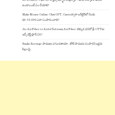
ఉండాలంటే ఏం చేయాలి?
Make Money Online: ChatGPT, Canva ద్వారా ఆన్‌లైన్‌లో నెలకు
రూ.30,000 ఎలా సంపాదించాలి?
Jio AirFiber vs Airtel Xstream AirFiber: తక్కువ ధరలో ఫ్రీ OTTలు
ఇచ్చే బెస్ట్ ప్లాన్ ఏది?
Snake Revenge: పాములు పగబడతాయా.. తోటి పామును చంపారని ఇద్దరు
పిల్లలపై..