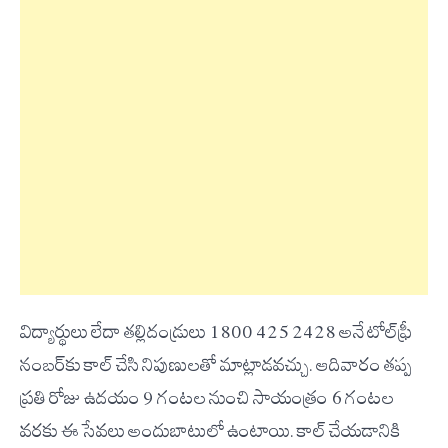
విద్యార్థులు లేదా తల్లిదండ్రులు 1800 425 2428 అనే టోల్‌ఫ్రీ
నంబర్‌కు కాల్ చేసి నిపుణులతో మాట్లాడవచ్చు. ఆదివారం తప్ప
ప్రతి రోజు ఉదయం 9 గంటల నుంచి సాయంత్రం 6 గంటల
వరకు ఈ సేవలు అందుబాటులో ఉంటాయి. కాల్ చేయడానికి