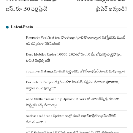
navigation
బస్‌.. రూ.50 చెల్లిస్తేనే!
ప్రిపేర్ అవ్వండి!
Latest Posts
Property Verification: సొంత ఇల్లు / ప్లాట్ కొంటున్నారా? రిజిస్ట్రేషన్‌కు ముందే
ఇవి కచ్చితంగా చెక్ చేయండి
Best Mobiles Under 10000: 2026లో రూ.10 వేల లోపు బెస్ట్ స్మార్ట్‌ఫోన్లు..
టాప్ 5 మొబైల్స్ ఇవే!
Jogini vs Matangi: మాతంగి స్వర్ణలతను జోగినీలు భర్తీ చేయాలని చూస్తున్నారా?
Periods in Temple: గుళ్లో ఉండగా పిరియడ్స్ వస్తే ఏం చేయాలి? పురాణాలు,
శాస్త్రాలు ఏం చెప్తున్నాయి?
Zero Skills Freelancing: Upwork, Fiverr లో ఎలాంటి స్కిల్స్ లేకుండా
పార్ట్‌టైమ్ వర్క్ చేయొచ్చా?
Aadhaar Address Update: ఇంట్లో నుంచే ఆధార్ కార్డ్‌లో అడ్రస్ అప్‌డేట్
చేయడం ఎలా..?
APK Safety Tips: APK ఫైల్స్ ఇన్స్టాల్ చేస్తున్నారా? మీ ఫోన్ హ్యాక్ కాకుండా