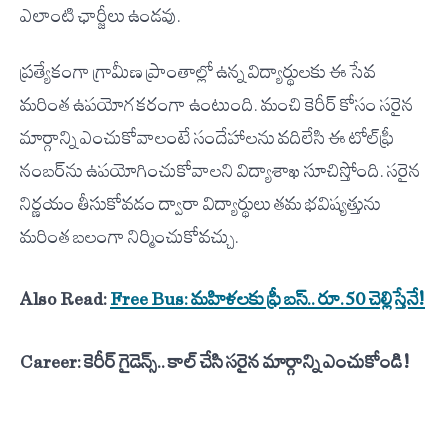
ఎలాంటి ఛార్జీలు ఉండవు.
ప్రత్యేకంగా గ్రామీణ ప్రాంతాల్లో ఉన్న విద్యార్థులకు ఈ సేవ
మరింత ఉపయోగకరంగా ఉంటుంది. మంచి కెరీర్ కోసం సరైన
మార్గాన్ని ఎంచుకోవాలంటే సందేహాలను వదిలేసి ఈ టోల్‌ఫ్రీ
నంబర్‌ను ఉపయోగించుకోవాలని విద్యాశాఖ సూచిస్తోంది. సరైన
నిర్ణయం తీసుకోవడం ద్వారా విద్యార్థులు తమ భవిష్యత్తును
మరింత బలంగా నిర్మించుకోవచ్చు.
Also Read:
Free Bus: మహిళలకు ఫ్రీ బస్‌.. రూ.50 చెల్లిస్తేనే!
Career: కెరీర్ గైడెన్స్.. కాల్ చేసి సరైన మార్గాన్ని ఎంచుకోండి!