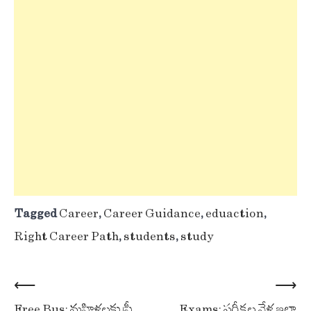
Tagged
Career
,
Career Guidance
,
eduaction
,
Right Career Path
,
students
,
study
Post
⟵
⟶
Free Bus: మహిళలకు ఫ్రీ
Exams: పరీక్షల వేళ ఇలా