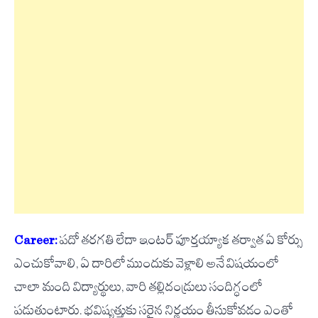
Career:
పదో తరగతి లేదా ఇంటర్ పూర్తయ్యాక తర్వాత ఏ కోర్సు
ఎంచుకోవాలి, ఏ దారిలో ముందుకు వెళ్లాలి అనే విషయంలో
చాలా మంది విద్యార్థులు, వారి తల్లిదండ్రులు సందిగ్ధంలో
పడుతుంటారు. భవిష్యత్తుకు సరైన నిర్ణయం తీసుకోవడం ఎంతో