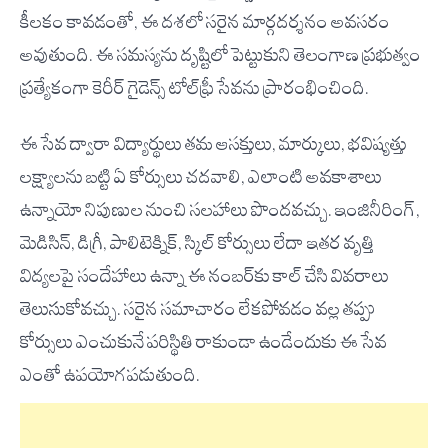
కీలకం కావడంతో, ఈ దశలో సరైన మార్గదర్శనం అవసరం
అవుతుంది. ఈ సమస్యను దృష్టిలో పెట్టుకుని తెలంగాణ ప్రభుత్వం
ప్రత్యేకంగా కెరీర్ గైడెన్స్ టోల్‌ఫ్రీ సేవను ప్రారంభించింది.
ఈ సేవ ద్వారా విద్యార్థులు తమ ఆసక్తులు, మార్కులు, భవిష్యత్తు
లక్ష్యాలను బట్టి ఏ కోర్సులు చదవాలి, ఎలాంటి అవకాశాలు
ఉన్నాయో నిపుణుల నుంచి సలహాలు పొందవచ్చు. ఇంజినీరింగ్,
మెడిసిన్, డిగ్రీ, పాలిటెక్నిక్, స్కిల్ కోర్సులు లేదా ఇతర వృత్తి
విద్యలపై సందేహాలు ఉన్నా ఈ నంబర్‌కు కాల్ చేసి వివరాలు
తెలుసుకోవచ్చు. సరైన సమాచారం లేకపోవడం వల్ల తప్పు
కోర్సులు ఎంచుకునే పరిస్థితి రాకుండా ఉండేందుకు ఈ సేవ
ఎంతో ఉపయోగపడుతుంది.