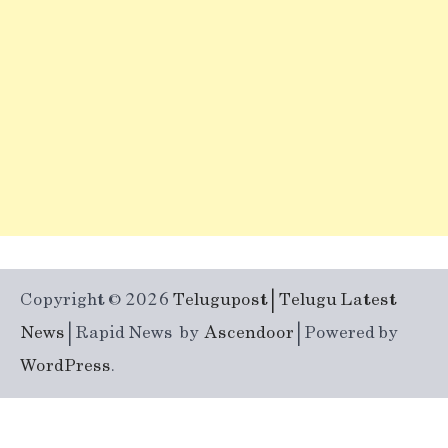
Copyright © 2026
Telugupost | Telugu Latest
News
| Rapid News by
Ascendoor
| Powered by
WordPress
.