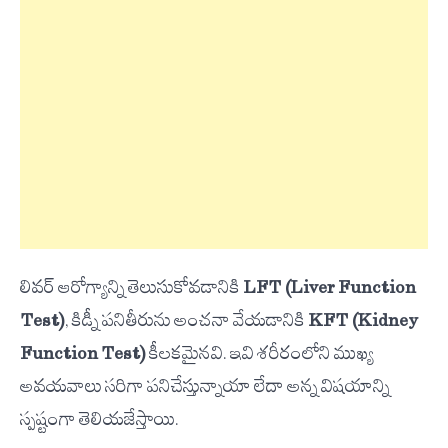
లివర్ ఆరోగ్యాన్ని తెలుసుకోవడానికి
LFT (Liver Function
Test)
, కిడ్నీ పనితీరును అంచనా వేయడానికి
KFT (Kidney
Function Test)
కీలకమైనవి. ఇవి శరీరంలోని ముఖ్య
అవయవాలు సరిగా పనిచేస్తున్నాయా లేదా అన్న విషయాన్ని
స్పష్టంగా తెలియజేస్తాయి.