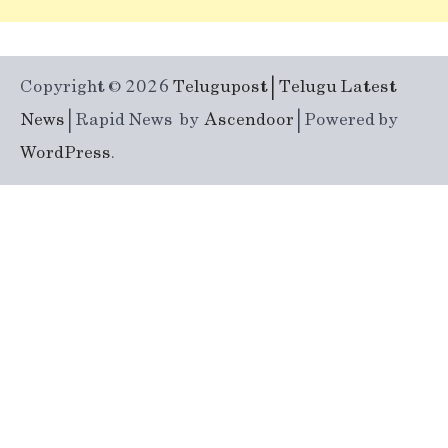
Copyright © 2026
Telugupost | Telugu Latest
News
| Rapid News by
Ascendoor
| Powered by
WordPress
.