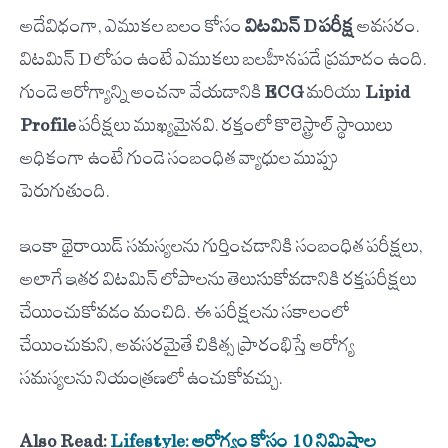
అదేవిధంగా, ఎముకల బలం కోసం
విటమిన్ D పరీక్ష
అవసరం.
విటమిన్ D లోపం ఉంటే ఎముకలు బలహీనపడే ప్రమాదం ఉంది.
గుండె ఆరోగ్యాన్ని అంచనా వేయడానికి
ECG
మరియు
Lipid
Profile
పరీక్షలు ముఖ్యమైనవి. రక్తంలో కొలెస్ట్రాల్ స్థాయిలు
అధికంగా ఉంటే గుండె సంబంధిత వ్యాధుల ముప్పు
పెరుగుతుంది.
ఇంకా థైరాయిడ్ సమస్యలను గుర్తించడానికి సంబంధిత పరీక్షలు,
అలాగే ఇతర విటమిన్ లోపాలను తెలుసుకోవడానికి రక్తపరీక్షలు
చేయించుకోవడం మంచిది. ఈ పరీక్షలను సకాలంలో
చేయించుకుని, అవసరమైతే చికిత్స ప్రారంభిస్తే ఆరోగ్య
సమస్యలను నియంత్రణలో ఉంచుకోవచ్చు.
Also Read:
Lifestyle: ఆరోగ్యం కోసం 10 నిమిషాల