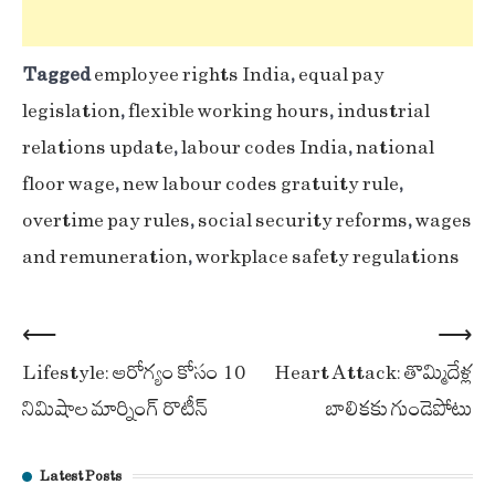
Tagged
employee rights India
,
equal pay
legislation
,
flexible working hours
,
industrial
relations update
,
labour codes India
,
national
floor wage
,
new labour codes gratuity rule
,
overtime pay rules
,
social security reforms
,
wages
and remuneration
,
workplace safety regulations
Post
⟵
⟶
Lifestyle: ఆరోగ్యం కోసం 10
Heart Attack: తొమ్మిదేళ్ల
navigation
నిమిషాల మార్నింగ్ రొటీన్‌
బాలికకు గుండెపోటు
Latest Posts