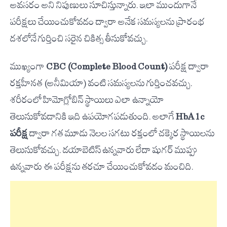
అవసరం అని నిపుణులు సూచిస్తున్నారు. ఇలా ముందుగానే
పరీక్షలు చేయించుకోవడం ద్వారా అనేక సమస్యలను ప్రారంభ
దశలోనే గుర్తించి సరైన చికిత్స తీసుకోవచ్చు.
ముఖ్యంగా
CBC (Complete Blood Count)
పరీక్ష ద్వారా
రక్తహీనత (అనీమియా) వంటి సమస్యలను గుర్తించవచ్చు.
శరీరంలో హిమోగ్లోబిన్ స్థాయిలు ఎలా ఉన్నాయో
తెలుసుకోవడానికి ఇది ఉపయోగపడుతుంది. అలాగే
HbA1c
పరీక్ష
ద్వారా గత మూడు నెలల సగటు రక్తంలో చక్కెర స్థాయిలను
తెలుసుకోవచ్చు. డయాబెటిస్ ఉన్నవారు లేదా షుగర్ ముప్పు
ఉన్నవారు ఈ పరీక్షను తరచూ చేయించుకోవడం మంచిది.