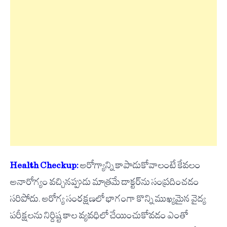
Health Checkup:
ఆరోగ్యాన్ని కాపాడుకోవాలంటే కేవలం
అనారోగ్యం వచ్చినప్పుడు మాత్రమే డాక్టర్‌ను సంప్రదించడం
సరిపోదు. ఆరోగ్య సంరక్షణలో భాగంగా కొన్ని ముఖ్యమైన వైద్య
పరీక్షలను నిర్దిష్ట కాల వ్యవధిలో చేయించుకోవడం ఎంతో