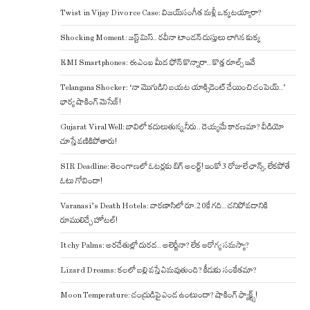
Twist in Vijay Divorce Case: విజయ్-సంగీత మళ్లీ ఒక్కటయ్యారా?
Shocking Moment: జస్ట్ మిస్.. రవీనా టాండన్ దుస్తులు లాగిన కుక్క
EMI Smartphones: ఈఎంఐ మీద ఫోన్ కొన్నారా.. కొత్త రూల్స్ ఇవే
Telangana Shocker: ‘నా మొగుడిని బయట యాక్సిడెంట్ చేయించి చంపెయ్..’
భార్య షాకింగ్ మెసేజ్!
Gujarat Viral Well: బావిలో కదులుతున్న నీరు.. దెయ్యమే కారణమా? వీడియో
చూస్తే వణికిపోతారు!
SIR Deadline: తెలంగాణలో ఓటర్లకు బిగ్ అలర్ట్! ఇంకో 3 రోజులే ఛాన్స్, లేకపోతే
ఓటు గోవిందా!
Varanasi’s Death Hotels: వారణాసిలో రూ.20కే గది.. చనిపోవడానికి
రూములిచ్చే హోటల్!
Itchy Palms: అరచేతుల్లో దురద.. అలెర్జీనా? లేక ఆరోగ్య సమస్యా?
Lizard Dreams: కలలో బల్లి వస్తే ఏమవుతుంది? కీడుకు సంకేతమా?
Moon Temperature: చంద్రుడిపై ఎండ ఉంటుందా? షాకింగ్ ఫ్యాక్ట్స్!