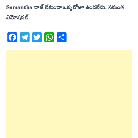
Samantha: రాజ్ లేకుండా ఒక్క రోజూ ఉండలేను.. సమంత
ఎమోషనల్
Facebook
Telegram
Twitter
WhatsApp
Share