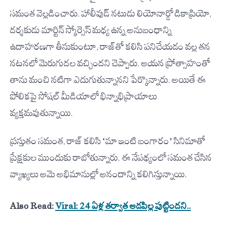
సమంత వెల్లడించారు. హాలీవుడ్ నటుడు లియోనార్డో డికాప్రియో,
దర్శకుడు మార్టిన్ స్కోర్సెస్ మధ్య ఉన్న అనుబంధాన్ని
ఉదాహరణగా తీసుకుంటూ, రాజ్‌తో కలిసి పనిచేయడం వల్ల తన
నటనలో మెరుగుదల వచ్చిందని చెప్పారు. ఆయన ప్రోత్సాహంతో
తాను మంచి నటిగా ఎదుగుతున్నానని పేర్కొన్నారు. అయితే ఈ
పోలికపై సోషల్ మీడియాలో భిన్నాభిప్రాయాలు
వ్యక్తమవుతున్నాయి.
ప్రస్తుతం సమంత, రాజ్ కలిసి ‘మా ఇంటి బంగారం’ సినిమాతో
ప్రేక్షకుల ముందుకు రాబోతున్నారు. ఈ నేపథ్యంలో సమంత చేసిన
వ్యాఖ్యలు ఆమె అభిమానుల్లో ఆనందాన్ని కలిగిస్తున్నాయి.
Also Read:
Viral: 24 ఏళ్ల తర్వాత ఆడపిల్ల పుట్టిందని..