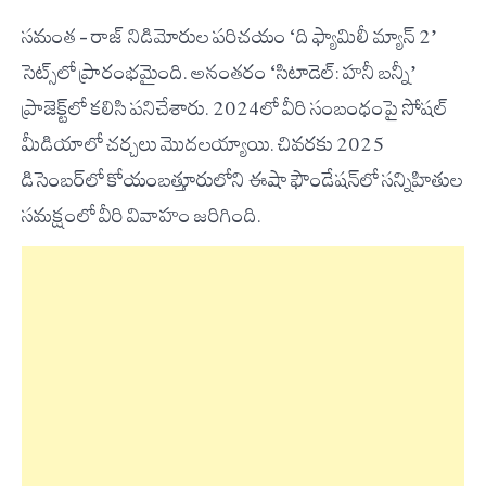
సమంత – రాజ్ నిడిమోరుల పరిచయం ‘ది ఫ్యామిలీ మ్యాన్ 2’
సెట్స్‌లో ప్రారంభమైంది. అనంతరం ‘సిటాడెల్: హనీ బన్నీ’
ప్రాజెక్ట్‌లో కలిసి పనిచేశారు. 2024లో వీరి సంబంధంపై సోషల్
మీడియాలో చర్చలు మొదలయ్యాయి. చివరకు 2025
డిసెంబర్‌లో కోయంబత్తూరులోని ఈషా ఫౌండేషన్‌లో సన్నిహితుల
సమక్షంలో వీరి వివాహం జరిగింది.