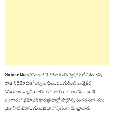
Samantha:
ప్రముఖ నటి సమంత తన వ్యక్తిగత జీవితం, భర్త
రాజ్ నిడిమోరుతో ఉన్న అనుబంధం గురించి ఆసక్తికర
విషయాలు వెల్లడించారు. తన రాబోయే చిత్రం ‘మా ఇంటి
బంగారం’ ప్రమోషన్ కార్యక్రమాల్లో పాల్గొన్న సందర్భంగా, తమ
వైవాహిక జీవితం గురించి భావోద్వేగంగా మాట్లాడారు.