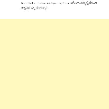
Zero Skills Freelancing: Upwork, Fiverr లో ఎలాంటి స్కిల్స్ లేకుండా
పార్ట్‌టైమ్ వర్క్ చేయొచ్చా?