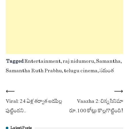
Tagged
Entertainment
,
raj nidumoru
,
Samantha
,
Samantha Ruth Prabhu
,
telugu cinema
,
సమంత
Post
⟵
⟶
Viral: 24 ఏళ్ల తర్వాత ఆడపిల్ల
Vaazha 2: చిన్న సినిమా
navigation
పుట్టిందని..
రూ.100 కోట్లు కొల్లగొట్టింది!
Latest Posts