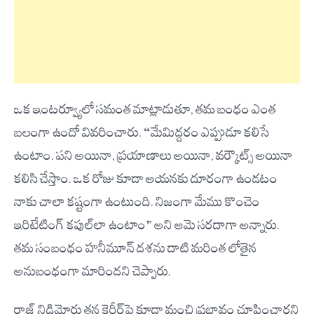
ఒక ఇంటర్వ్యూలో సమంత మాట్లాడుతూ, తమ బంధం ఎంత
బలంగా ఉందో వివరించారు. “మేమిద్దరం ఎప్పుడూ కలిసే
ఉంటాం. పని అయినా, ప్రయాణాలు అయినా, వర్కౌట్స్ అయినా
కలిసి చేస్తాం. ఒక రోజు కూడా ఆయనకు దూరంగా ఉండటం
నాకు చాలా కష్టంగా ఉంటుంది. నిజంగా మేము కొంచెం
ఇరిటేటింగ్ కపుల్‌లా ఉంటాం” అని ఆమె సరదాగా అన్నారు.
తమ సంబంధం హనీమూన్ దశను దాటి మరింత లోతైన
అనుబంధంగా మారిందని చెప్పారు.
రాజ్ నిడిమోరు తన కెరీర్‌పై కూడా మంచి ప్రభావం చూపించారని