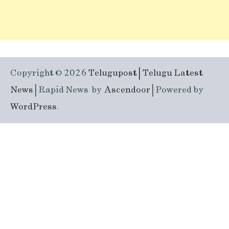
Copyright © 2026
Telugupost | Telugu Latest
News
| Rapid News by
Ascendoor
| Powered by
WordPress
.