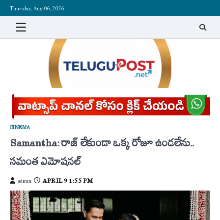
Skip
Thursday, Aug 06, 2026
to
content
CINEMA
Samantha: రాజ్ లేకుండా ఒక్క రోజూ ఉండలేను..
సమంత ఎమోషనల్
APRIL 9 1:55 PM
admin