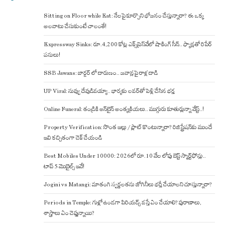
Sitting on Floor while Eat: నేలపై కూర్చొని భోజనం చేస్తున్నారా? ఈ ఒక్క
అలవాటు చేసుకుంటే చాలంతే!
Expressway Sinks: రూ.4,200 కోట్ల ఎక్స్‌ప్రెస్‌వేలో షాకింగ్ సీన్.. ఫ్యాన్లతో రిపేర్
పనులు!
SSB Jawans: బార్డర్ లో దారుణం.. జవాన్లపై రాళ్ల దాడి
UP Viral: నువ్వు దేవుడివయ్యా.. భార్యకు లవర్‌తో పెళ్లి చేసిన భర్త
Online Funeral: తండ్రికి ఆన్‌లైన్ అంత్యక్రియలు.. ముగ్గురు కూతుర్లున్నా వేస్ట్..!
Property Verification: సొంత ఇల్లు / ప్లాట్ కొంటున్నారా? రిజిస్ట్రేషన్‌కు ముందే
ఇవి కచ్చితంగా చెక్ చేయండి
Best Mobiles Under 10000: 2026లో రూ.10 వేల లోపు బెస్ట్ స్మార్ట్‌ఫోన్లు..
టాప్ 5 మొబైల్స్ ఇవే!
Jogini vs Matangi: మాతంగి స్వర్ణలతను జోగినీలు భర్తీ చేయాలని చూస్తున్నారా?
Periods in Temple: గుళ్లో ఉండగా పిరియడ్స్ వస్తే ఏం చేయాలి? పురాణాలు,
శాస్త్రాలు ఏం చెప్తున్నాయి?