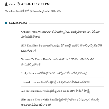
APRIL 13 12:31 PM
admin
Monalisa: కుంభమేళాలో పూసలు అమ్ముకుంటూ కనిపించిన…
Latest Posts
Gujarat Viral Well: బావిలో కదులుతున్న నీరు.. దెయ్యమే కారణమా? వీడియో
చూస్తే వణికిపోతారు!
SIR Deadline: తెలంగాణలో ఓటర్లకు బిగ్ అలర్ట్! ఇంకో 3 రోజులే ఛాన్స్, లేకపోతే
ఓటు గోవిందా!
Varanasi’s Death Hotels: వారణాసిలో రూ.20కే గది.. చనిపోవడానికి
రూములిచ్చే హోటల్!
Itchy Palms: అరచేతుల్లో దురద.. అలెర్జీనా? లేక ఆరోగ్య సమస్యా?
Lizard Dreams: కలలో బల్లి వస్తే ఏమవుతుంది? కీడుకు సంకేతమా?
Moon Temperature: చంద్రుడిపై ఎండ ఉంటుందా? షాకింగ్ ఫ్యాక్ట్స్!
Sitting on Floor while Eat: నేలపై కూర్చొని భోజనం చేస్తున్నారా? ఈ ఒక్క
అలవాటు చేసుకుంటే చాలంతే!