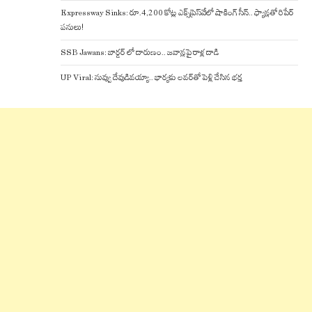
Expressway Sinks: రూ.4,200 కోట్ల ఎక్స్‌ప్రెస్‌వేలో షాకింగ్ సీన్.. ఫ్యాన్లతో రిపేర్
పనులు!
SSB Jawans: బార్డర్ లో దారుణం.. జవాన్లపై రాళ్ల దాడి
UP Viral: నువ్వు దేవుడివయ్యా.. భార్యకు లవర్‌తో పెళ్లి చేసిన భర్త