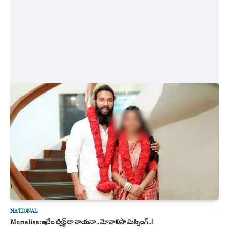
NATIONAL
Monalisa: ఇదేం ట్విస్ట్ రా నాయనా.. మోనాలిసా మిస్సింగ్..!