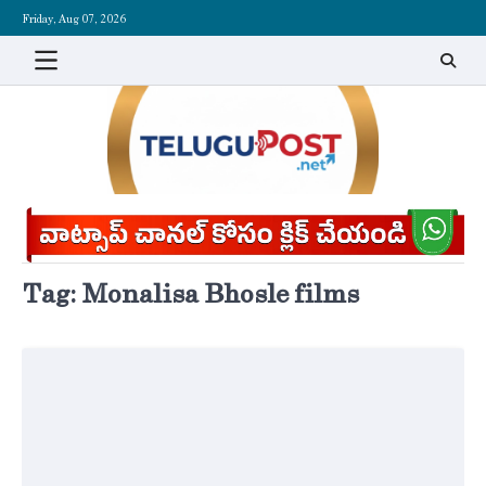
Skip
Friday, Aug 07, 2026
to
content
Tag:
Monalisa Bhosle films