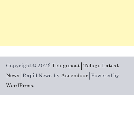
Copyright © 2026
Telugupost | Telugu Latest
News
| Rapid News by
Ascendoor
| Powered by
WordPress
.