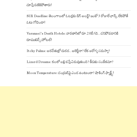
చూస్తే వణికిపోతారు!
SIR Deadline: తెలంగాణలో ఓటర్లకు బిగ్ అలర్ట్! ఇంకో 3 రోజులే ఛాన్స్, లేకపోతే
ఓటు గోవిందా!
Varanasi’s Death Hotels: వారణాసిలో రూ.20కే గది.. చనిపోవడానికి
రూములిచ్చే హోటల్!
Itchy Palms: అరచేతుల్లో దురద.. అలెర్జీనా? లేక ఆరోగ్య సమస్యా?
Lizard Dreams: కలలో బల్లి వస్తే ఏమవుతుంది? కీడుకు సంకేతమా?
Moon Temperature: చంద్రుడిపై ఎండ ఉంటుందా? షాకింగ్ ఫ్యాక్ట్స్!