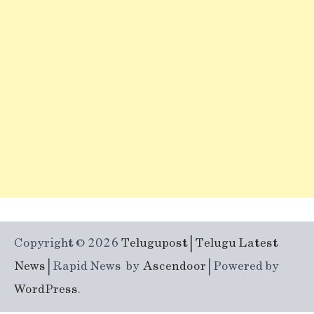
Copyright © 2026
Telugupost | Telugu Latest
News
| Rapid News by
Ascendoor
| Powered by
WordPress
.