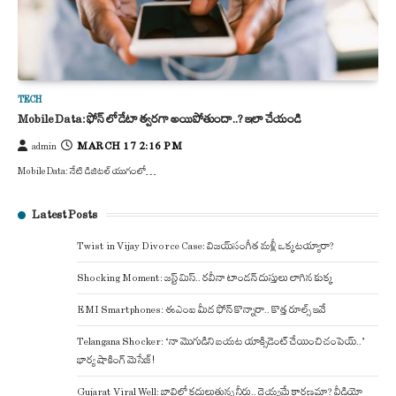
TECH
Mobile Data: ఫోన్ లో డేటా త్వరగా అయిపోతుందా..? ఇలా చేయండి
MARCH 17 2:16 PM
admin
Mobile Data: నేటి డిజిటల్ యుగంలో…
Latest Posts
Twist in Vijay Divorce Case: విజయ్-సంగీత మళ్లీ ఒక్కటయ్యారా?
Shocking Moment: జస్ట్ మిస్.. రవీనా టాండన్ దుస్తులు లాగిన కుక్క
EMI Smartphones: ఈఎంఐ మీద ఫోన్ కొన్నారా.. కొత్త రూల్స్ ఇవే
Telangana Shocker: ‘నా మొగుడిని బయట యాక్సిడెంట్ చేయించి చంపెయ్..’
భార్య షాకింగ్ మెసేజ్!
Gujarat Viral Well: బావిలో కదులుతున్న నీరు.. దెయ్యమే కారణమా? వీడియో