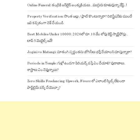
Online Funeral: తండ్రికి ఆన్‌లైన్ అంత్యక్రియలు.. ముగ్గురు కూతుర్లున్నా వేస్ట్..!
Property Verification: సొంత ఇల్లు / ప్లాట్ కొంటున్నారా? రిజిస్ట్రేషన్‌కు ముందే
ఇవి కచ్చితంగా చెక్ చేయండి
Best Mobiles Under 10000: 2026లో రూ.10 వేల లోపు బెస్ట్ స్మార్ట్‌ఫోన్లు..
టాప్ 5 మొబైల్స్ ఇవే!
Jogini vs Matangi: మాతంగి స్వర్ణలతను జోగినీలు భర్తీ చేయాలని చూస్తున్నారా?
Periods in Temple: గుళ్లో ఉండగా పిరియడ్స్ వస్తే ఏం చేయాలి? పురాణాలు,
శాస్త్రాలు ఏం చెప్తున్నాయి?
Zero Skills Freelancing: Upwork, Fiverr లో ఎలాంటి స్కిల్స్ లేకుండా
పార్ట్‌టైమ్ వర్క్ చేయొచ్చా?