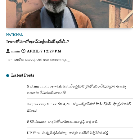
NATIONAL
Iran: కోమాలో ఇరాన్ సుప్రీంలీడర్‌ ఖమేనీ..?
APRIL 7 12:29 PM
admin
Iran: ఇరాన్‌కు సంబంధించిన తాజా పరిణామాలపై…
Latest Posts
Sitting on Floor while Eat: నేలపై కూర్చొని భోజనం చేస్తున్నారా? ఈ ఒక్క
అలవాటు చేసుకుంటే చాలంతే!
Expressway Sinks: రూ.4,200 కోట్ల ఎక్స్‌ప్రెస్‌వేలో షాకింగ్ సీన్.. ఫ్యాన్లతో రిపేర్
పనులు!
SSB Jawans: బార్డర్ లో దారుణం.. జవాన్లపై రాళ్ల దాడి
UP Viral: నువ్వు దేవుడివయ్యా.. భార్యకు లవర్‌తో పెళ్లి చేసిన భర్త