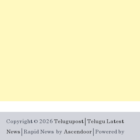
Copyright © 2026
Telugupost | Telugu Latest
News
| Rapid News by
Ascendoor
| Powered by