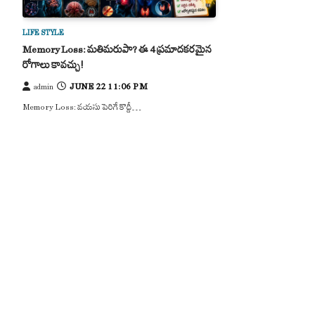
LIFE STYLE
Memory Loss: మతిమరుపా? ఈ 4 ప్రమాదకరమైన
రోగాలు కావచ్చు!
JUNE 22 11:06 PM
admin
Memory Loss: వయసు పెరిగే కొద్దీ…