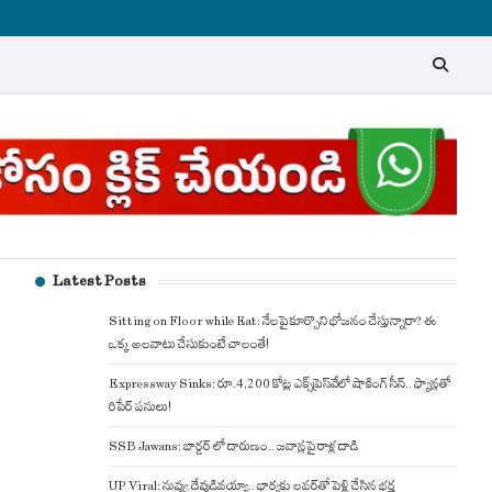
Latest Posts
Sitting on Floor while Eat: నేలపై కూర్చొని భోజనం చేస్తున్నారా? ఈ
ఒక్క అలవాటు చేసుకుంటే చాలంతే!
Expressway Sinks: రూ.4,200 కోట్ల ఎక్స్‌ప్రెస్‌వేలో షాకింగ్ సీన్.. ఫ్యాన్లతో
రిపేర్ పనులు!
SSB Jawans: బార్డర్ లో దారుణం.. జవాన్లపై రాళ్ల దాడి
UP Viral: నువ్వు దేవుడివయ్యా.. భార్యకు లవర్‌తో పెళ్లి చేసిన భర్త