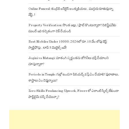
Online Funeral: తండ్రికి ఆన్‌లైన్ అంత్యక్రియలు.. ముగ్గురు కూతుర్లున్నా
వేస్ట్..!
Property Verification: సొంత ఇల్లు / ప్లాట్ కొంటున్నారా? రిజిస్ట్రేషన్‌కు
ముందే ఇవి కచ్చితంగా చెక్ చేయండి
Best Mobiles Under 10000: 2026లో రూ.10 వేల లోపు బెస్ట్
స్మార్ట్‌ఫోన్లు.. టాప్ 5 మొబైల్స్ ఇవే!
Jogini vs Matangi: మాతంగి స్వర్ణలతను జోగినీలు భర్తీ చేయాలని
చూస్తున్నారా?
Periods in Temple: గుళ్లో ఉండగా పిరియడ్స్ వస్తే ఏం చేయాలి? పురాణాలు,
శాస్త్రాలు ఏం చెప్తున్నాయి?
Zero Skills Freelancing: Upwork, Fiverr లో ఎలాంటి స్కిల్స్ లేకుండా
పార్ట్‌టైమ్ వర్క్ చేయొచ్చా?