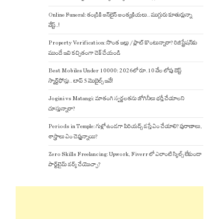
Online Funeral: తండ్రికి ఆన్‌లైన్ అంత్యక్రియలు.. ముగ్గురు కూతుర్లున్నా
వేస్ట్..!
Property Verification: సొంత ఇల్లు / ప్లాట్ కొంటున్నారా? రిజిస్ట్రేషన్‌కు
ముందే ఇవి కచ్చితంగా చెక్ చేయండి
Best Mobiles Under 10000: 2026లో రూ.10 వేల లోపు బెస్ట్
స్మార్ట్‌ఫోన్లు.. టాప్ 5 మొబైల్స్ ఇవే!
Jogini vs Matangi: మాతంగి స్వర్ణలతను జోగినీలు భర్తీ చేయాలని
చూస్తున్నారా?
Periods in Temple: గుళ్లో ఉండగా పిరియడ్స్ వస్తే ఏం చేయాలి? పురాణాలు,
శాస్త్రాలు ఏం చెప్తున్నాయి?
Zero Skills Freelancing: Upwork, Fiverr లో ఎలాంటి స్కిల్స్ లేకుండా
పార్ట్‌టైమ్ వర్క్ చేయొచ్చా?