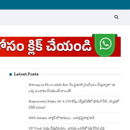
Latest Posts
Sitting on Floor while Eat: నేలపై కూర్చొని భోజనం చేస్తున్నారా? ఈ
ఒక్క అలవాటు చేసుకుంటే చాలంతే!
Expressway Sinks: రూ.4,200 కోట్ల ఎక్స్‌ప్రెస్‌వేలో షాకింగ్ సీన్.. ఫ్యాన్లతో
రిపేర్ పనులు!
SSB Jawans: బార్డర్ లో దారుణం.. జవాన్లపై రాళ్ల దాడి
UP Viral: నువ్వు దేవుడివయ్యా.. భార్యకు లవర్‌తో పెళ్లి చేసిన భర్త