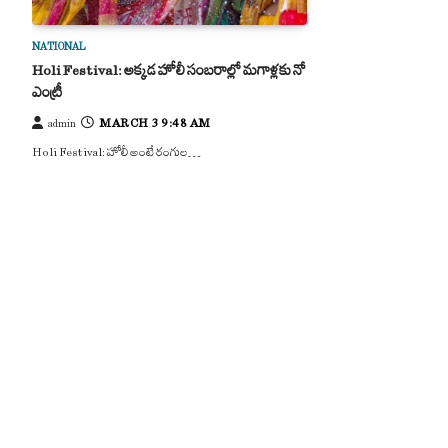
NATIONAL
Holi Festival: అక్కడ హోలీ సంబరాల్లో మగాళ్లకు నో
ఎంట్రీ
MARCH 3 9:48 AM
admin
Holi Festival: హోలీ అంటే రంగుల…