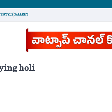
FE STYLE
GALLERY
ying holi