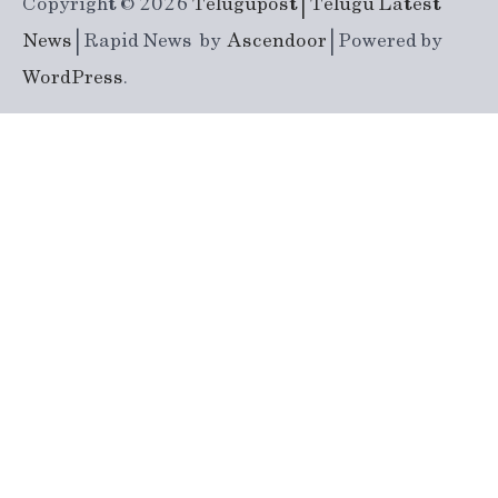
Copyright © 2026
Telugupost | Telugu Latest
News
| Rapid News by
Ascendoor
| Powered by
WordPress
.