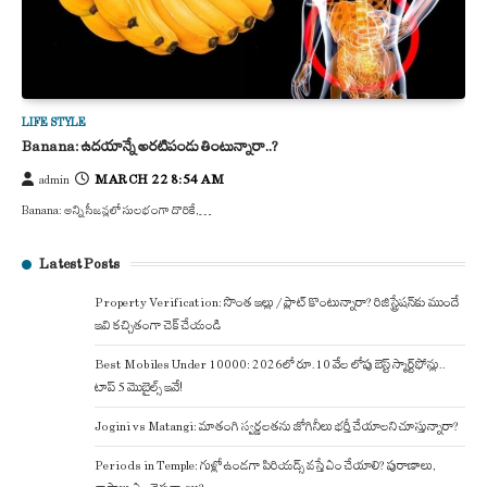
LIFE STYLE
Banana: ఉదయాన్నే అరటిపండు తింటున్నారా..?
MARCH 22 8:54 AM
admin
Banana: అన్ని సీజన్లలో సులభంగా దొరికే,…
Latest Posts
Property Verification: సొంత ఇల్లు / ప్లాట్ కొంటున్నారా? రిజిస్ట్రేషన్‌కు ముందే
ఇవి కచ్చితంగా చెక్ చేయండి
Best Mobiles Under 10000: 2026లో రూ.10 వేల లోపు బెస్ట్ స్మార్ట్‌ఫోన్లు..
టాప్ 5 మొబైల్స్ ఇవే!
Jogini vs Matangi: మాతంగి స్వర్ణలతను జోగినీలు భర్తీ చేయాలని చూస్తున్నారా?
Periods in Temple: గుళ్లో ఉండగా పిరియడ్స్ వస్తే ఏం చేయాలి? పురాణాలు,