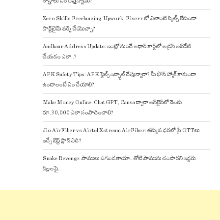
శాస్త్రాలు ఏం చెప్తున్నాయి?
Zero Skills Freelancing: Upwork, Fiverr లో ఎలాంటి స్కిల్స్ లేకుండా
పార్ట్‌టైమ్ వర్క్ చేయొచ్చా?
Aadhaar Address Update: ఇంట్లో నుంచే ఆధార్ కార్డ్‌లో అడ్రస్ అప్‌డేట్
చేయడం ఎలా..?
APK Safety Tips: APK ఫైల్స్ ఇన్స్టాల్ చేస్తున్నారా? మీ ఫోన్ హ్యాక్ కాకుండా
ఉండాలంటే ఏం చేయాలి?
Make Money Online: ChatGPT, Canva ద్వారా ఆన్‌లైన్‌లో నెలకు
రూ.30,000 ఎలా సంపాదించాలి?
Jio AirFiber vs Airtel Xstream AirFiber: తక్కువ ధరలో ఫ్రీ OTTలు
ఇచ్చే బెస్ట్ ప్లాన్ ఏది?
Snake Revenge: పాములు పగబడతాయా.. తోటి పామును చంపారని ఇద్దరు
పిల్లలపై..