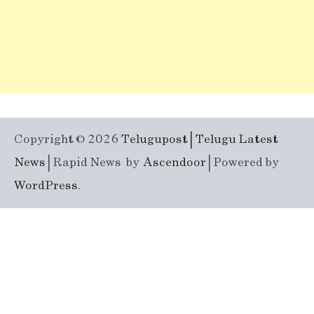
Copyright © 2026
Telugupost | Telugu Latest
News
| Rapid News by
Ascendoor
| Powered by
WordPress
.