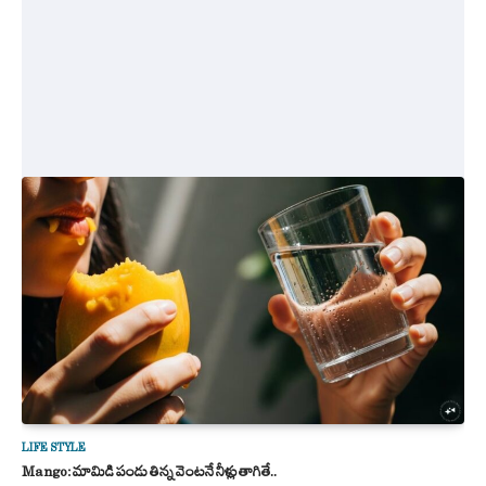
LIFE STYLE
Mango: మామిడి పండు తిన్న వెంటనే నీళ్లు తాగితే..