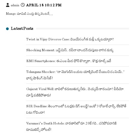
APRIL 18 10:12 PM
admin
Mango: మామిడి పండ్లు తిన్న వెంటనే…
Latest Posts
Twist in Vijay Divorce Case: విజయ్-సంగీత మళ్లీ ఒక్కటయ్యారా?
Shocking Moment: జస్ట్ మిస్.. రవీనా టాండన్ దుస్తులు లాగిన కుక్క
EMI Smartphones: ఈఎంఐ మీద ఫోన్ కొన్నారా.. కొత్త రూల్స్ ఇవే
Telangana Shocker: ‘నా మొగుడిని బయట యాక్సిడెంట్ చేయించి చంపెయ్..’
భార్య షాకింగ్ మెసేజ్!
Gujarat Viral Well: బావిలో కదులుతున్న నీరు.. దెయ్యమే కారణమా? వీడియో
చూస్తే వణికిపోతారు!
SIR Deadline: తెలంగాణలో ఓటర్లకు బిగ్ అలర్ట్! ఇంకో 3 రోజులే ఛాన్స్, లేకపోతే
ఓటు గోవిందా!
Varanasi’s Death Hotels: వారణాసిలో రూ.20కే గది.. చనిపోవడానికి
రూములిచ్చే హోటల్!