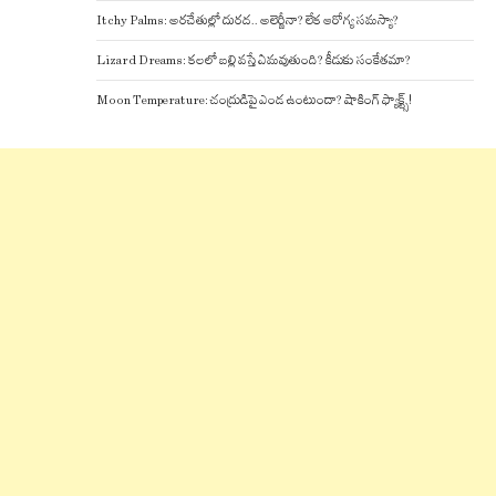
Itchy Palms: అరచేతుల్లో దురద.. అలెర్జీనా? లేక ఆరోగ్య సమస్యా?
Lizard Dreams: కలలో బల్లి వస్తే ఏమవుతుంది? కీడుకు సంకేతమా?
Moon Temperature: చంద్రుడిపై ఎండ ఉంటుందా? షాకింగ్ ఫ్యాక్ట్స్!