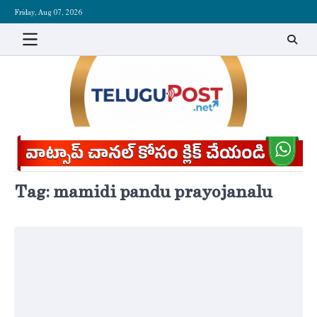
Skip
Friday, Aug 07, 2026
to
content
Tag:
mamidi pandu prayojanalu