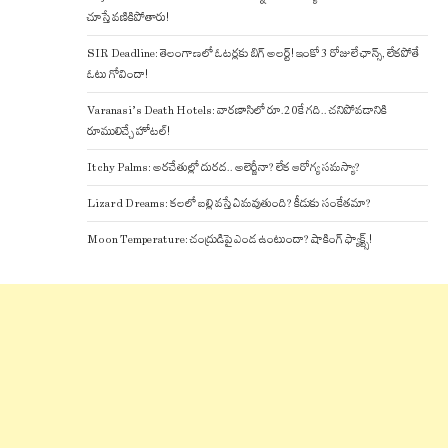
చూస్తే వణికిపోతారు!
SIR Deadline: తెలంగాణలో ఓటర్లకు బిగ్ అలర్ట్! ఇంకో 3 రోజులే ఛాన్స్, లేకపోతే
ఓటు గోవిందా!
Varanasi’s Death Hotels: వారణాసిలో రూ.20కే గది.. చనిపోవడానికి
రూములిచ్చే హోటల్!
Itchy Palms: అరచేతుల్లో దురద.. అలెర్జీనా? లేక ఆరోగ్య సమస్యా?
Lizard Dreams: కలలో బల్లి వస్తే ఏమవుతుంది? కీడుకు సంకేతమా?
Moon Temperature: చంద్రుడిపై ఎండ ఉంటుందా? షాకింగ్ ఫ్యాక్ట్స్!