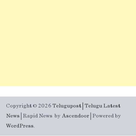
Copyright © 2026
Telugupost | Telugu Latest
News
| Rapid News by
Ascendoor
| Powered by
WordPress
.