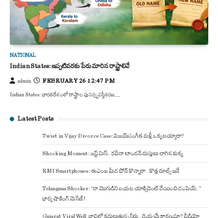
NATIONAL
Indian States: ఇప్పటివరకు పేరు మారిన రాష్ట్రాలివే
FEBRUARY 26 12:47 PM
admin
Indian States: భారతదేశంలో రాష్ట్రాల పునర్వ్యవస్థీకరణ…
Latest Posts
Twist in Vijay Divorce Case: విజయ్-సంగీత మళ్లీ ఒక్కటయ్యారా?
Shocking Moment: జస్ట్ మిస్.. రవీనా టాండన్ దుస్తులు లాగిన కుక్క
EMI Smartphones: ఈఎంఐ మీద ఫోన్ కొన్నారా.. కొత్త రూల్స్ ఇవే
Telangana Shocker: ‘నా మొగుడిని బయట యాక్సిడెంట్ చేయించి చంపెయ్..’
భార్య షాకింగ్ మెసేజ్!
Gujarat Viral Well: బావిలో కదులుతున్న నీరు.. దెయ్యమే కారణమా? వీడియో