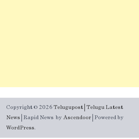
Copyright © 2026
Telugupost | Telugu Latest
News
| Rapid News by
Ascendoor
| Powered by
WordPress
.