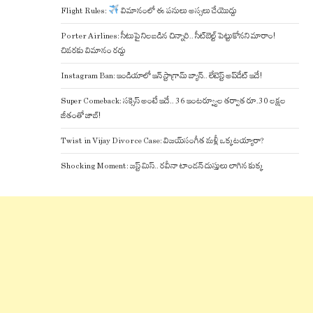
Flight Rules:
విమానంలో ఈ పనులు అస్సలు చేయొద్దు
Porter Airlines: సీటుపై నిలబడిన చిన్నారి.. సీట్‌బెల్ట్ పెట్టుకోనని మారాం!
చివరకు విమానం రద్దు
Instagram Ban: ఇండియాలో ఇన్ స్టాగ్రామ్ బ్యాన్.. లేటెస్ట్ అప్‌డేట్‌ ఇదే!
Super Comeback: సక్సెస్ అంటే ఇదే.. 36 ఇంటర్వ్యూల తర్వాత రూ.30 లక్షల
జీతంతో జాబ్!
Twist in Vijay Divorce Case: విజయ్-సంగీత మళ్లీ ఒక్కటయ్యారా?
Shocking Moment: జస్ట్ మిస్.. రవీనా టాండన్ దుస్తులు లాగిన కుక్క