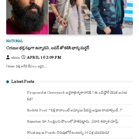
NATIONAL
Crime: భర్త నల్లగా ఉన్నాడని.. లవర్ తో కలిసి భార్య మర్డర్
APRIL 10 2:09 PM
admin
Crime: పెళ్లి అనేది కేవలం ఇద్దరి…
Latest Posts
Proposed at Graveyard: అర్ధరాత్రి శ్మశానానికి.? ఈ లవ్ స్టోరీ వెనుక అసలు
కథ!
Reddit Post: “పెళ్లి కావాలంటే అమ్మాయి పేరుపై ఆస్తులు రాయాల్సిందే..!”
Rajastan: రూ.5 లక్షలను పొలంలో పాతిపెట్టాడు.. ఏడాది తర్వాత చూస్తే..
Floating in Ponds: చెరువులోనే ఉంటున్న 16 ఏళ్ల యువకుడు!