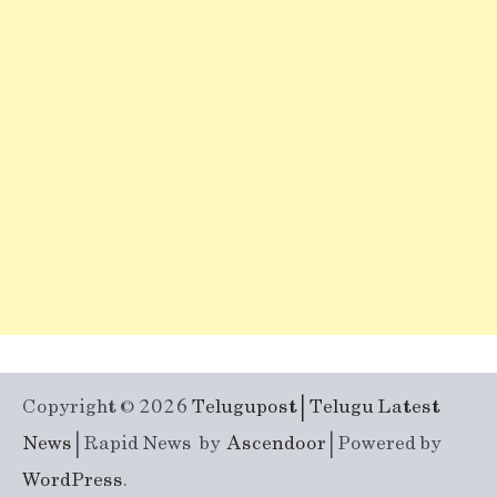
Copyright © 2026
Telugupost | Telugu Latest
News
| Rapid News by
Ascendoor
| Powered by
WordPress
.