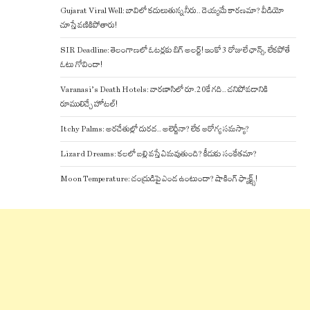
Gujarat Viral Well: బావిలో కదులుతున్న నీరు.. దెయ్యమే కారణమా? వీడియో
చూస్తే వణికిపోతారు!
SIR Deadline: తెలంగాణలో ఓటర్లకు బిగ్ అలర్ట్! ఇంకో 3 రోజులే ఛాన్స్, లేకపోతే
ఓటు గోవిందా!
Varanasi’s Death Hotels: వారణాసిలో రూ.20కే గది.. చనిపోవడానికి
రూములిచ్చే హోటల్!
Itchy Palms: అరచేతుల్లో దురద.. అలెర్జీనా? లేక ఆరోగ్య సమస్యా?
Lizard Dreams: కలలో బల్లి వస్తే ఏమవుతుంది? కీడుకు సంకేతమా?
Moon Temperature: చంద్రుడిపై ఎండ ఉంటుందా? షాకింగ్ ఫ్యాక్ట్స్!