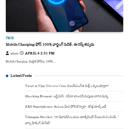
TECH
Mobile Charging: ఫోన్ 100% ఛార్జింగ్ పెడితే.. ఈ రిస్క్ తప్పదు
APRIL 6 2:31 PM
admin
Mobile Charging: మొబైల్ ఫోన్‌ను 100%…
Latest Posts
Twist in Vijay Divorce Case: విజయ్-సంగీత మళ్లీ ఒక్కటయ్యారా?
Shocking Moment: జస్ట్ మిస్.. రవీనా టాండన్ దుస్తులు లాగిన కుక్క
EMI Smartphones: ఈఎంఐ మీద ఫోన్ కొన్నారా.. కొత్త రూల్స్ ఇవే
Telangana Shocker: ‘నా మొగుడిని బయట యాక్సిడెంట్ చేయించి చంపెయ్..’
భార్య షాకింగ్ మెసేజ్!