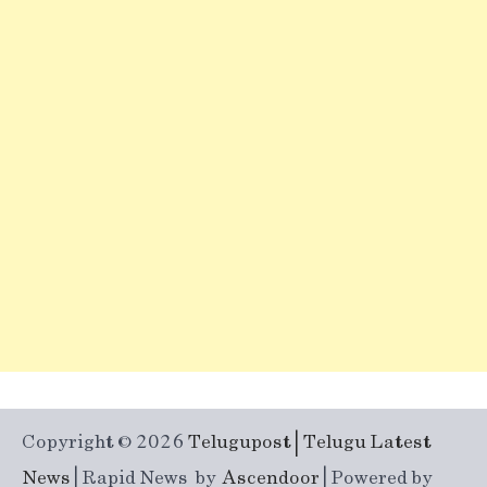
Copyright © 2026
Telugupost | Telugu Latest
News
| Rapid News by
Ascendoor
| Powered by