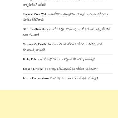
భార్య షాకింగ్ మెసేజ్!
Gujarat Viral Well: బావిలో కదులుతున్న నీరు.. దెయ్యమే కారణమా? వీడియో
చూస్తే వణికిపోతారు!
SIR Deadline: తెలంగాణలో ఓటర్లకు బిగ్ అలర్ట్! ఇంకో 3 రోజులే ఛాన్స్, లేకపోతే
ఓటు గోవిందా!
Varanasi’s Death Hotels: వారణాసిలో రూ.20కే గది.. చనిపోవడానికి
రూములిచ్చే హోటల్!
Itchy Palms: అరచేతుల్లో దురద.. అలెర్జీనా? లేక ఆరోగ్య సమస్యా?
Lizard Dreams: కలలో బల్లి వస్తే ఏమవుతుంది? కీడుకు సంకేతమా?
Moon Temperature: చంద్రుడిపై ఎండ ఉంటుందా? షాకింగ్ ఫ్యాక్ట్స్!