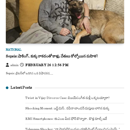
NATIONAL
Sepsis: షాకింగ్.. కుక్క నాకడంతో కాళ్లు, చేతులు కోల్పోయిన మహిళ!
FEBRUARY 26 12:56 PM
admin
Sepsis: బ్రిటన్‌లో జరిగిన ఒక విషాదకర…
Latest Posts
Twist in Vijay Divorce Case: విజయ్-సంగీత మళ్లీ ఒక్కటయ్యారా?
Shocking Moment: జస్ట్ మిస్.. రవీనా టాండన్ దుస్తులు లాగిన కుక్క
EMI Smartphones: ఈఎంఐ మీద ఫోన్ కొన్నారా.. కొత్త రూల్స్ ఇవే
Telangana Shocker: ‘నా మొగుడిని బయట యాక్సిడెంట్ చేయించి చంపెయ్..’