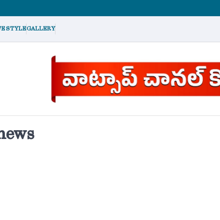
FE STYLE
GALLERY
news