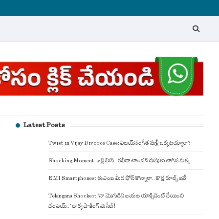
Latest Posts
Twist in Vijay Divorce Case: విజయ్-సంగీత మళ్లీ ఒక్కటయ్యారా?
Shocking Moment: జస్ట్ మిస్.. రవీనా టాండన్ దుస్తులు లాగిన కుక్క
EMI Smartphones: ఈఎంఐ మీద ఫోన్ కొన్నారా.. కొత్త రూల్స్ ఇవే
Telangana Shocker: ‘నా మొగుడిని బయట యాక్సిడెంట్ చేయించి
చంపెయ్..’ భార్య షాకింగ్ మెసేజ్!