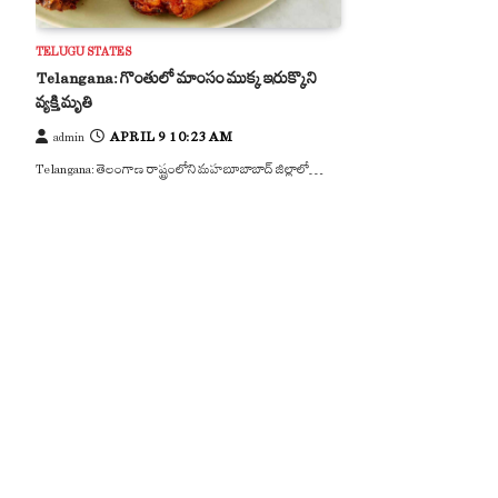
TELUGU STATES
Telangana: గొంతులో మాంసం ముక్క ఇరుక్కొని
వ్యక్తి మృతి
APRIL 9 10:23 AM
admin
Telangana: తెలంగాణ రాష్ట్రంలోని మహబూబాబాద్ జిల్లాలో…