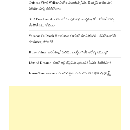
Gujarat Viral Well: బావిలో కదులుతున్న నీరు.. దెయ్యమే కారణమా?
వీడియో చూస్తే వణికిపోతారు!
SIR Deadline: తెలంగాణలో ఓటర్లకు బిగ్ అలర్ట్! ఇంకో 3 రోజులే ఛాన్స్,
లేకపోతే ఓటు గోవిందా!
Varanasi’s Death Hotels: వారణాసిలో రూ.20కే గది.. చనిపోవడానికి
రూములిచ్చే హోటల్!
Itchy Palms: అరచేతుల్లో దురద.. అలెర్జీనా? లేక ఆరోగ్య సమస్యా?
Lizard Dreams: కలలో బల్లి వస్తే ఏమవుతుంది? కీడుకు సంకేతమా?
Moon Temperature: చంద్రుడిపై ఎండ ఉంటుందా? షాకింగ్ ఫ్యాక్ట్స్!