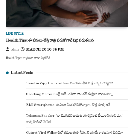
LIFE STYLE
Health Tips: ఈ పనులు చేస్తే రాత్రి పడుకోగానే నిద్ర పడుతుంది
MARCH 20 10:38 PM
admin
Health Tips: రాత్రంతా బాగా నిద్రపోతే…
Latest Posts
Twist in Vijay Divorce Case: విజయ్-సంగీత మళ్లీ ఒక్కటయ్యారా?
Shocking Moment: జస్ట్ మిస్.. రవీనా టాండన్ దుస్తులు లాగిన కుక్క
EMI Smartphones: ఈఎంఐ మీద ఫోన్ కొన్నారా.. కొత్త రూల్స్ ఇవే
Telangana Shocker: ‘నా మొగుడిని బయట యాక్సిడెంట్ చేయించి చంపెయ్..’
భార్య షాకింగ్ మెసేజ్!
Gujarat Viral Well: బావిలో కదులుతున్న నీరు.. దెయ్యమే కారణమా? వీడియో