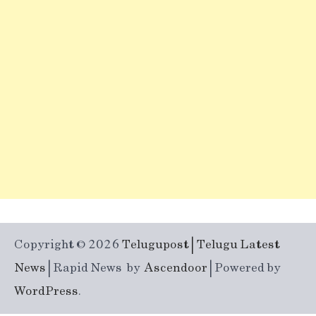
Copyright © 2026
Telugupost | Telugu Latest
News
| Rapid News by
Ascendoor
| Powered by
WordPress
.