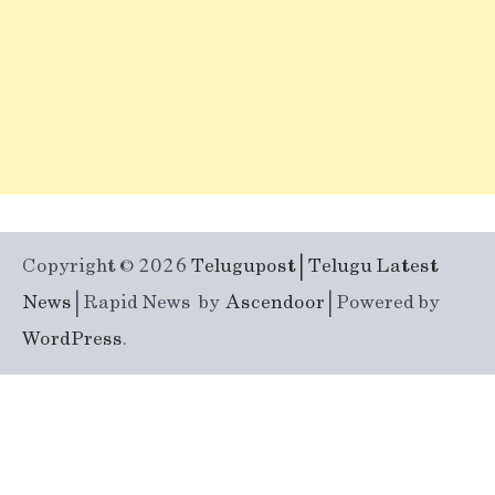
Copyright © 2026
Telugupost | Telugu Latest
News
| Rapid News by
Ascendoor
| Powered by
WordPress
.