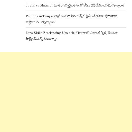
Jogini vs Matangi: మాతంగి స్వర్ణలతను జోగినీలు భర్తీ చేయాలని చూస్తున్నారా?
Periods in Temple: గుళ్లో ఉండగా పిరియడ్స్ వస్తే ఏం చేయాలి? పురాణాలు,
శాస్త్రాలు ఏం చెప్తున్నాయి?
Zero Skills Freelancing: Upwork, Fiverr లో ఎలాంటి స్కిల్స్ లేకుండా
పార్ట్‌టైమ్ వర్క్ చేయొచ్చా?