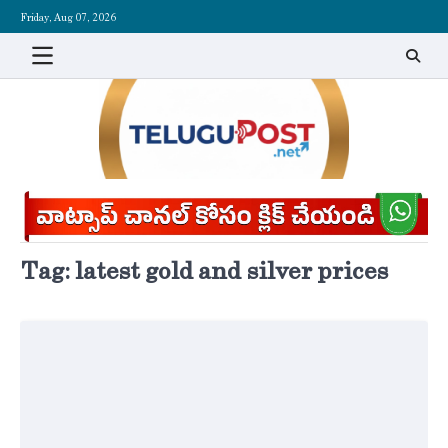
Skip
Friday, Aug 07, 2026
to
content
Tag:
latest gold and silver prices