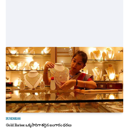
BUSINESS
Gold Rates: ఒక్కసారిగా తగ్గిన బంగారం ధరలు