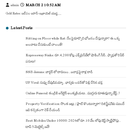
MARCH 2 10:52 AM
admin
Gold Rates: ఇటీవల ఇరాన్–ఇజ్రాయెల్ యుద్ధ…
Latest Posts
Sitting on Floor while Eat: నేలపై కూర్చొని భోజనం చేస్తున్నారా? ఈ ఒక్క
అలవాటు చేసుకుంటే చాలంతే!
Expressway Sinks: రూ.4,200 కోట్ల ఎక్స్‌ప్రెస్‌వేలో షాకింగ్ సీన్.. ఫ్యాన్లతో రిపేర్
పనులు!
SSB Jawans: బార్డర్ లో దారుణం.. జవాన్లపై రాళ్ల దాడి
UP Viral: నువ్వు దేవుడివయ్యా.. భార్యకు లవర్‌తో పెళ్లి చేసిన భర్త
Online Funeral: తండ్రికి ఆన్‌లైన్ అంత్యక్రియలు.. ముగ్గురు కూతుర్లున్నా వేస్ట్..!
Property Verification: సొంత ఇల్లు / ప్లాట్ కొంటున్నారా? రిజిస్ట్రేషన్‌కు ముందే
ఇవి కచ్చితంగా చెక్ చేయండి
Best Mobiles Under 10000: 2026లో రూ.10 వేల లోపు బెస్ట్ స్మార్ట్‌ఫోన్లు..
టాప్ 5 మొబైల్స్ ఇవే!