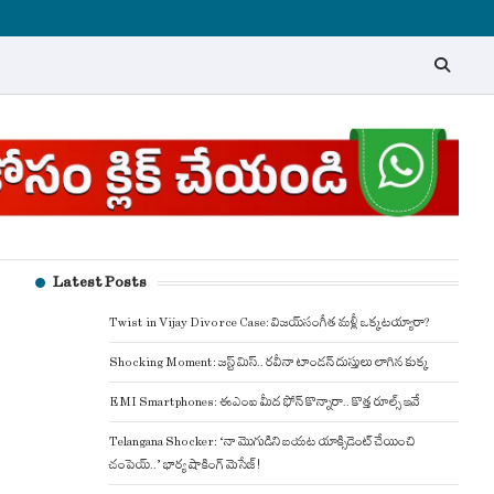
Latest Posts
Twist in Vijay Divorce Case: విజయ్-సంగీత మళ్లీ ఒక్కటయ్యారా?
Shocking Moment: జస్ట్ మిస్.. రవీనా టాండన్ దుస్తులు లాగిన కుక్క
EMI Smartphones: ఈఎంఐ మీద ఫోన్ కొన్నారా.. కొత్త రూల్స్ ఇవే
Telangana Shocker: ‘నా మొగుడిని బయట యాక్సిడెంట్ చేయించి
చంపెయ్..’ భార్య షాకింగ్ మెసేజ్!