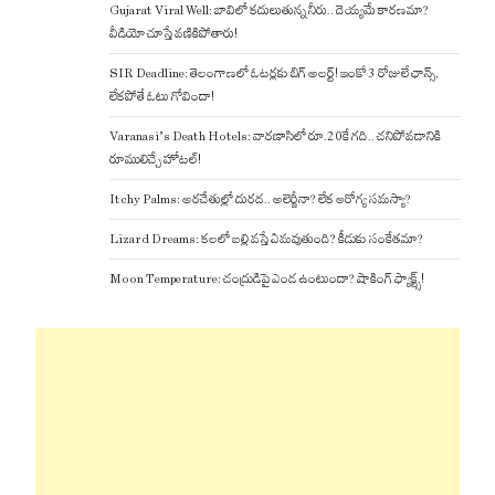
Gujarat Viral Well: బావిలో కదులుతున్న నీరు.. దెయ్యమే కారణమా?
వీడియో చూస్తే వణికిపోతారు!
SIR Deadline: తెలంగాణలో ఓటర్లకు బిగ్ అలర్ట్! ఇంకో 3 రోజులే ఛాన్స్,
లేకపోతే ఓటు గోవిందా!
Varanasi’s Death Hotels: వారణాసిలో రూ.20కే గది.. చనిపోవడానికి
రూములిచ్చే హోటల్!
Itchy Palms: అరచేతుల్లో దురద.. అలెర్జీనా? లేక ఆరోగ్య సమస్యా?
Lizard Dreams: కలలో బల్లి వస్తే ఏమవుతుంది? కీడుకు సంకేతమా?
Moon Temperature: చంద్రుడిపై ఎండ ఉంటుందా? షాకింగ్ ఫ్యాక్ట్స్!