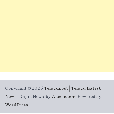
Copyright © 2026
Telugupost | Telugu Latest
News
| Rapid News by
Ascendoor
| Powered by
WordPress
.