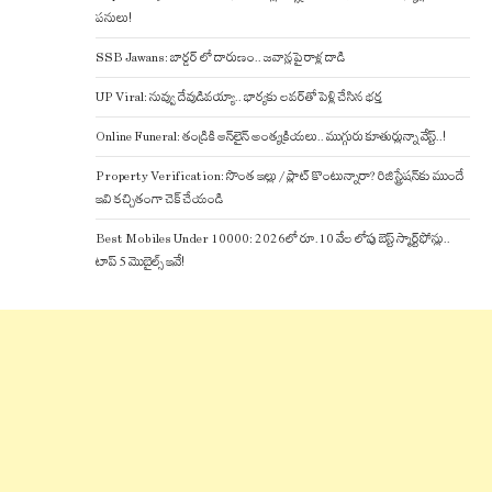
పనులు!
SSB Jawans: బార్డర్ లో దారుణం.. జవాన్లపై రాళ్ల దాడి
UP Viral: నువ్వు దేవుడివయ్యా.. భార్యకు లవర్‌తో పెళ్లి చేసిన భర్త
Online Funeral: తండ్రికి ఆన్‌లైన్ అంత్యక్రియలు.. ముగ్గురు కూతుర్లున్నా వేస్ట్..!
Property Verification: సొంత ఇల్లు / ప్లాట్ కొంటున్నారా? రిజిస్ట్రేషన్‌కు ముందే
ఇవి కచ్చితంగా చెక్ చేయండి
Best Mobiles Under 10000: 2026లో రూ.10 వేల లోపు బెస్ట్ స్మార్ట్‌ఫోన్లు..
టాప్ 5 మొబైల్స్ ఇవే!