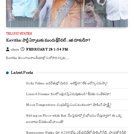
TELUGU STATES
Kavitha: పార్టీ ఏర్పాటుకు ముందు క్లీన్‌చిట్.. ఇక దూకుడేనా?
FEBRUARY 28 1:54 PM
admin
Kavitha: తెలంగాణ రాజకీయాల్లో మరోసారి చర్చకు…
Latest Posts
Itchy Palms: అరచేతుల్లో దురద.. అలెర్జీనా? లేక ఆరోగ్య సమస్యా?
Lizard Dreams: కలలో బల్లి వస్తే ఏమవుతుంది? కీడుకు సంకేతమా?
Moon Temperature: చంద్రుడిపై ఎండ ఉంటుందా? షాకింగ్ ఫ్యాక్ట్స్!
Sitting on Floor while Eat: నేలపై కూర్చొని భోజనం చేస్తున్నారా? ఈ ఒక్క
అలవాటు చేసుకుంటే చాలంతే!
Expressway Sinks: రూ.4,200 కోట్ల ఎక్స్‌ప్రెస్‌వేలో షాకింగ్ సీన్.. ఫ్యాన్లతో రిపేర్