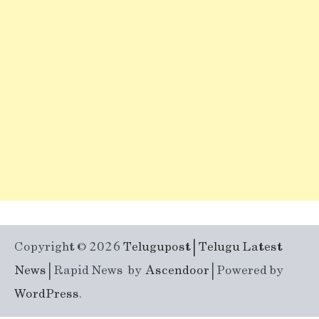
Copyright © 2026
Telugupost | Telugu Latest
News
| Rapid News by
Ascendoor
| Powered by
WordPress
.