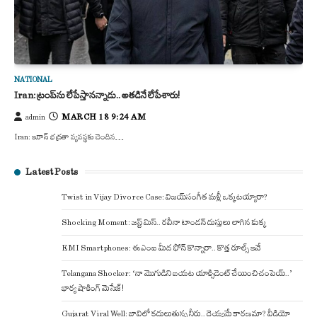
NATIONAL
Iran: ట్రంప్‌ను లేపేస్తానన్నాడు.. అతడినే లేపేశారు!
MARCH 18 9:24 AM
admin
Iran: ఇరాన్ భద్రతా వ్యవస్థకు చెందిన…
Latest Posts
Twist in Vijay Divorce Case: విజయ్-సంగీత మళ్లీ ఒక్కటయ్యారా?
Shocking Moment: జస్ట్ మిస్.. రవీనా టాండన్ దుస్తులు లాగిన కుక్క
EMI Smartphones: ఈఎంఐ మీద ఫోన్ కొన్నారా.. కొత్త రూల్స్ ఇవే
Telangana Shocker: ‘నా మొగుడిని బయట యాక్సిడెంట్ చేయించి చంపెయ్..’
భార్య షాకింగ్ మెసేజ్!
Gujarat Viral Well: బావిలో కదులుతున్న నీరు.. దెయ్యమే కారణమా? వీడియో