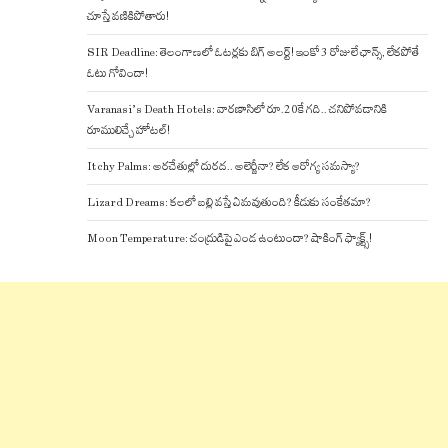
చూస్తే వణికిపోతారు!
SIR Deadline: తెలంగాణలో ఓటర్లకు బిగ్ అలర్ట్! ఇంకో 3 రోజులే ఛాన్స్, లేకపోతే
ఓటు గోవిందా!
Varanasi’s Death Hotels: వారణాసిలో రూ.20కే గది.. చనిపోవడానికి
రూములిచ్చే హోటల్!
Itchy Palms: అరచేతుల్లో దురద.. అలెర్జీనా? లేక ఆరోగ్య సమస్యా?
Lizard Dreams: కలలో బల్లి వస్తే ఏమవుతుంది? కీడుకు సంకేతమా?
Moon Temperature: చంద్రుడిపై ఎండ ఉంటుందా? షాకింగ్ ఫ్యాక్ట్స్!