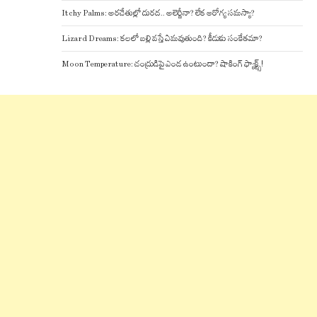
Itchy Palms: అరచేతుల్లో దురద.. అలెర్జీనా? లేక ఆరోగ్య సమస్యా?
Lizard Dreams: కలలో బల్లి వస్తే ఏమవుతుంది? కీడుకు సంకేతమా?
Moon Temperature: చంద్రుడిపై ఎండ ఉంటుందా? షాకింగ్ ఫ్యాక్ట్స్!