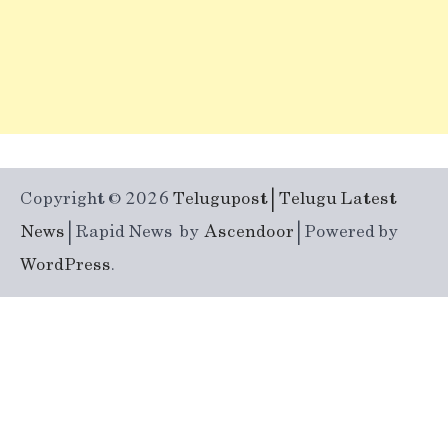
Copyright © 2026
Telugupost | Telugu Latest
News
| Rapid News by
Ascendoor
| Powered by
WordPress
.