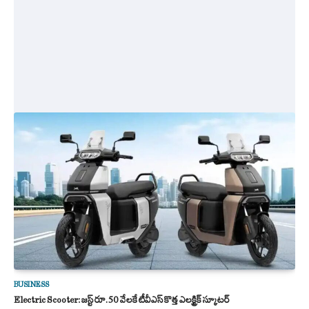
BUSINESS
Electric Scooter: జస్ట్ రూ.50 వేలకే టీవీఎస్ కొత్త ఎలక్ట్రిక్ స్కూటర్