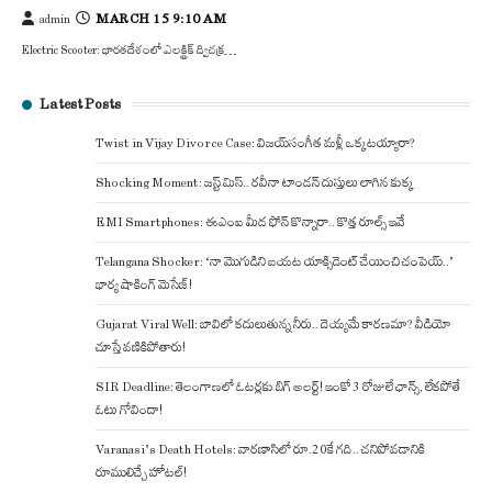
MARCH 15 9:10 AM
admin
Electric Scooter: భారతదేశంలో ఎలక్ట్రిక్ ద్విచక్ర…
Latest Posts
Twist in Vijay Divorce Case: విజయ్-సంగీత మళ్లీ ఒక్కటయ్యారా?
Shocking Moment: జస్ట్ మిస్.. రవీనా టాండన్ దుస్తులు లాగిన కుక్క
EMI Smartphones: ఈఎంఐ మీద ఫోన్ కొన్నారా.. కొత్త రూల్స్ ఇవే
Telangana Shocker: ‘నా మొగుడిని బయట యాక్సిడెంట్ చేయించి చంపెయ్..’
భార్య షాకింగ్ మెసేజ్!
Gujarat Viral Well: బావిలో కదులుతున్న నీరు.. దెయ్యమే కారణమా? వీడియో
చూస్తే వణికిపోతారు!
SIR Deadline: తెలంగాణలో ఓటర్లకు బిగ్ అలర్ట్! ఇంకో 3 రోజులే ఛాన్స్, లేకపోతే
ఓటు గోవిందా!
Varanasi’s Death Hotels: వారణాసిలో రూ.20కే గది.. చనిపోవడానికి
రూములిచ్చే హోటల్!