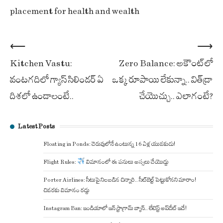
placement for health and wealth
Post
⟵
⟶
Kitchen Vastu:
Zero Balance: అకౌంట్‌లో
navigation
వంటగదిలో గ్యాస్ సిలిండర్ ఏ
ఒక్క రూపాయి లేకున్నా.. విత్‌డ్రా
దిశలో ఉండాలంటే..
చేయొచ్చు.. ఎలాగంటే?
Latest Posts
Floating in Ponds: చెరువులోనే ఉంటున్న 16 ఏళ్ల యువకుడు!
Flight Rules:
విమానంలో ఈ పనులు అస్సలు చేయొద్దు
Porter Airlines: సీటుపై నిలబడిన చిన్నారి.. సీట్‌బెల్ట్ పెట్టుకోనని మారాం!
చివరకు విమానం రద్దు
Instagram Ban: ఇండియాలో ఇన్ స్టాగ్రామ్ బ్యాన్.. లేటెస్ట్ అప్‌డేట్‌ ఇదే!