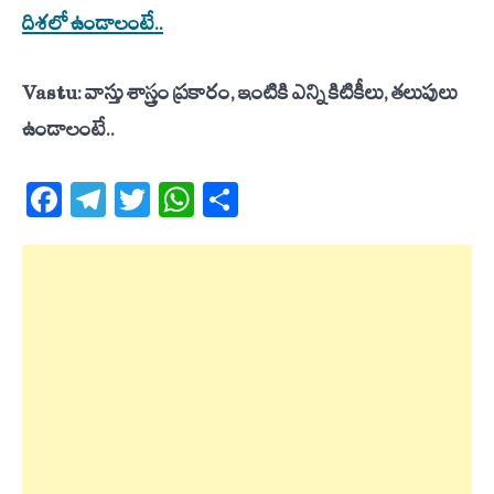
దిశలో ఉండాలంటే..
Vastu: వాస్తు శాస్త్రం ప్రకారం, ఇంటికి ఎన్ని కిటికీలు, తలుపులు
ఉండాలంటే..
Facebook
Telegram
Twitter
WhatsApp
Share