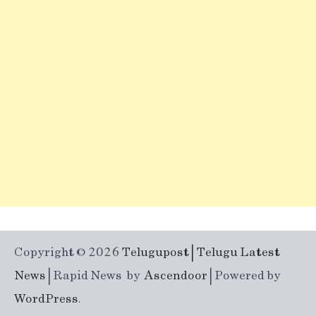
Copyright © 2026
Telugupost | Telugu Latest
News
| Rapid News by
Ascendoor
| Powered by
WordPress
.