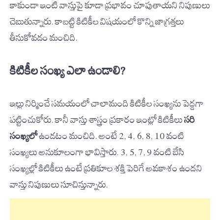
కాకుండా ఇంటి వాస్తుపై కూడా ప్రభావం చూపుతాయని నిపుణులు
చెబుతున్నారు. కాబట్టి కిటికీల విషయంలో కొన్ని జాగ్రత్తలు
తీసుకోవడం మంచిది.
కిటికీల సంఖ్య ఎలా ఉండాలి?
ఇల్లు నిర్మించే సమయంలో చాలామంది కిటికీల సంఖ్యను పెద్దగా
పట్టించుకోరు. కానీ వాస్తు శాస్త్రం ప్రకారం ఇంట్లో కిటికీలు
సరి
సంఖ్యలో
ఉండటం మంచిది. అంటే 2, 4, 6, 8, 10 వంటి
సంఖ్యలు అనుకూలంగా భావిస్తారు. 3, 5, 7, 9 వంటి బేసి
సంఖ్యల్లో కిటికీలు ఉంటే ప్రతికూల శక్తి పెరిగే అవకాశం ఉందని
వాస్తు నిపుణులు సూచిస్తున్నారు.