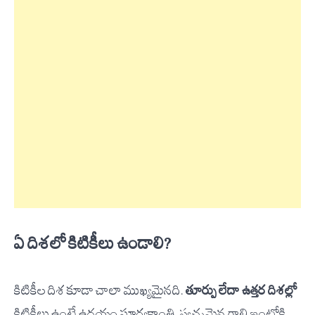
ఏ దిశలో కిటికీలు ఉండాలి?
కిటికీల దిశ కూడా చాలా ముఖ్యమైనది.
తూర్పు లేదా ఉత్తర దిశల్లో
కిటికీలు ఉంటే ఉదయం సూర్యకాంతి, స్వచ్ఛమైన గాలి ఇంట్లోకి