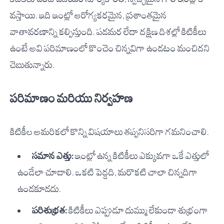
వస్తాయి. ఇది ఇంట్లో ఆరోగ్యకరమైన, ప్రశాంతమైన
వాతావరణాన్ని కల్పిస్తుంది. పడమర లేదా దక్షిణ దిశల్లో కిటికీలు
ఉంటే అవి పరిమాణంలో కొంచెం చిన్నవిగా ఉండటం మంచిదని
చెబుతున్నారు.
పరిమాణం మరియు నిర్వహణ
కిటికీల అమరికలో కొన్ని విషయాలు తప్పనిసరిగా గమనించాలి.
సమాన ఎత్తు:
ఇంట్లో ఉన్న కిటికీలు ఎక్కువగా ఒకే ఎత్తులో
ఉండేలా చూడాలి. ఒకటి పెద్దది, మరొకటి చాలా చిన్నదిగా
ఉండకూడదు.
పరిశుభ్రత:
కిటికీలు ఎప్పుడూ దుమ్ము లేకుండా శుభ్రంగా