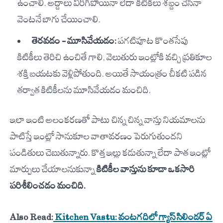
ఉంచాలి. అద్దాలు విరిగిపోయినా లేదా కిటికీలు శబ్దం చేసినా
వెంటనే బాగు చేయించాలి.
తెరవడం – మూసివేయడం:
పగటిపూట కొంతసేపు
కిటికీలు తెరిచి ఉంచితే గాలి, వెలుతురు ఇంట్లోకి వచ్చి ప్రతికూల
శక్తి బయటకు వెళ్లిపోతుంది. అయితే సాయంత్రం చీకటి పడిన
తర్వాత కిటికీలను మూసివేయడం మంచిది.
ఇలా ఇంటి అలంకరణతో పాటు చిన్న చిన్న వాస్తు నియమాలను
పాటిస్తే ఇంట్లో సానుకూల వాతావరణం పెరుగుతుందని
పండితులు చెబుతున్నారు. కొత్త ఇల్లు కడుతున్నా లేదా పాత ఇంట్లో
మార్పులు చేయాలనుకున్నా
కిటికీల వాస్తును కూడా ఒకసారి
పరిశీలించడం మంచిది.
Also Read:
Kitchen Vastu: వంటగదిలో గ్యాస్ సిలిండర్ ఏ