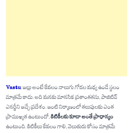
Vastu
: ఇల్లు అంటే కేవలం నాలుగు గోడల మధ్య ఉండే స్థలం
మాత్రమే కాదు. అది మనకు మానసిక ప్రశాంతతను, పాజిటివ్
ఎనర్జీని ఇచ్చే ప్రదేశం. ఇంటి నిర్మాణంలో తలుపులకు ఎంత
ప్రాముఖ్యత ఉంటుందో,
కిటికీలకు కూడా అంతే ప్రాధాన్యం
ఉంటుంది. కిటికీలు కేవలం గాలి, వెలుతురు కోసం మాత్రమే