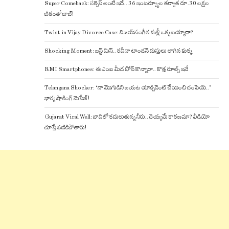
Super Comeback: సక్సెస్ అంటే ఇదే.. 36 ఇంటర్వ్యూల తర్వాత రూ.30 లక్షల
జీతంతో జాబ్!
Twist in Vijay Divorce Case: విజయ్-సంగీత మళ్లీ ఒక్కటయ్యారా?
Shocking Moment: జస్ట్ మిస్.. రవీనా టాండన్ దుస్తులు లాగిన కుక్క
EMI Smartphones: ఈఎంఐ మీద ఫోన్ కొన్నారా.. కొత్త రూల్స్ ఇవే
Telangana Shocker: ‘నా మొగుడిని బయట యాక్సిడెంట్ చేయించి చంపెయ్..’
భార్య షాకింగ్ మెసేజ్!
Gujarat Viral Well: బావిలో కదులుతున్న నీరు.. దెయ్యమే కారణమా? వీడియో
చూస్తే వణికిపోతారు!