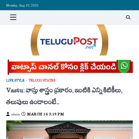
Skip
Monday, Aug 10, 2026
to
content
LIFE STYLE
TELUGU STATES
Vastu: వాస్తు శాస్త్రం ప్రకారం, ఇంటికి ఎన్ని కిటికీలు,
తలుపులు ఉండాలంటే..
MARCH 16 3:19 PM
admin