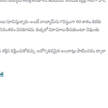
టి సమస్యలు తలెత్తే అవకాశం ఉంటుంది. అందుకే వ్యక్తిగతంగా వాడే
 సూచిస్తున్నారు. అంటే వాల్యూమ్‌ను గరిష్ఠంగా 60 శాతం వరకు
ు నిరంతరం వినకూడదు. మధ్యలో విరామాలు తీసుకుంటూ చెవులకు
కిడి శక్తిని రక్షించుకోవచ్చు. ఆరోగ్యకరమైన అలవాట్లు పాటించడం ద్వారా
్థత