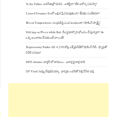
Itchy Palms: అరచేతుల్లో దురద.. అలెర్జీనా? లేక ఆరోగ్య సమస్యా?
Lizard Dreams: కలలో బల్లి వస్తే ఏమవుతుంది? కీడుకు సంకేతమా?
Moon Temperature: చంద్రుడిపై ఎండ ఉంటుందా? షాకింగ్ ఫ్యాక్ట్స్!
Sitting on Floor while Eat: నేలపై కూర్చొని భోజనం చేస్తున్నారా? ఈ
ఒక్క అలవాటు చేసుకుంటే చాలంతే!
Expressway Sinks: రూ.4,200 కోట్ల ఎక్స్‌ప్రెస్‌వేలో షాకింగ్ సీన్.. ఫ్యాన్లతో
రిపేర్ పనులు!
SSB Jawans: బార్డర్ లో దారుణం.. జవాన్లపై రాళ్ల దాడి
UP Viral: నువ్వు దేవుడివయ్యా.. భార్యకు లవర్‌తో పెళ్లి చేసిన భర్త