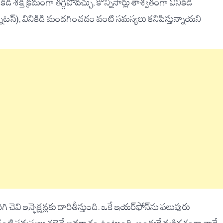
క్తి క్రమంగా తగ్గిపోవచ్చు, కొన్నిసార్లు శాశ్వతంగా వినికిడి
న్నిటస్), వినికిడి మందగించడం వంటి సమస్యలు కనిపిస్తున్నాయని
చెవి ఇన్ఫెక్షన్లకు దారితీస్తుంది. ఒకే ఇయర్‌ఫోన్‌ను పలువురు