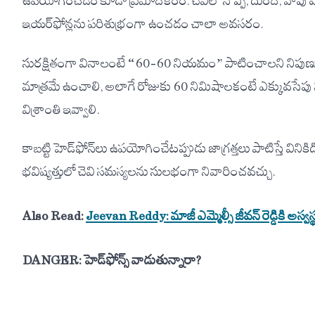
ఉపయోగించడం కూడా ప్రమాదకరం. చెవిలో నొప్పి, దురద, వాపు వం
ఇయర్‌ఫోన్లను పరిశుభ్రంగా ఉంచడం చాలా అవసరం.
సురక్షితంగా వినాలంటే “60–60 నియమం” పాటించాలని నిపుణులు
మాత్రమే ఉంచాలి, అలాగే రోజుకు 60 నిమిషాలకంటే ఎక్కువసేప
విశ్రాంతి ఇవ్వాలి.
కాబట్టి హెడ్‌ఫోన్‌లు ఉపయోగించేటప్పుడు జాగ్రత్తలు పాటిస్తే విని
భవిష్యత్తులో చెవి సమస్యలను సులభంగా నివారించవచ్చు.
Also Read:
Jeevan Reddy: మాజీ ఎమ్మెల్సీ జీవన్ రెడ్డికి అస్వస
DANGER: హెడ్‌ఫోన్స్ వాడుతున్నారా?