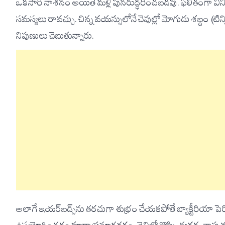
ఒకసారి నాశనం అయితే మళ్లీ పునరుద్ధరించబడవు. ఫలితంగా వినికిడి శ
సమస్యలు రావచ్చు. చిన్న వయస్సులోనే చెవుల్లో మోగుడు శబ్దం (టి
నిపుణులు చెబుతున్నారు.
అలాగే ఇయర్‌బడ్స్‌ను తరచుగా శుభ్రం చేయకపోతే బ్యాక్టీరియా పెరిగి 