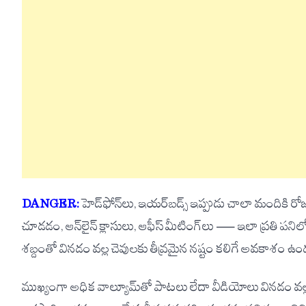
DANGER:
హెడ్‌ఫోన్‌లు, ఇయర్‌బడ్స్ ఇప్పుడు చాలా మందికి 
చూడడం, ఆన్‌లైన్ క్లాసులు, ఆఫీస్ మీటింగ్‌లు — ఇలా ప్రతి పనిలో
శబ్దంతో వినడం వల్ల చెవులకు తీవ్రమైన నష్టం కలిగే అవకాశం ఉందని
ముఖ్యంగా అధిక వాల్యూమ్‌తో పాటలు లేదా వీడియోలు వినడం వల్ల 