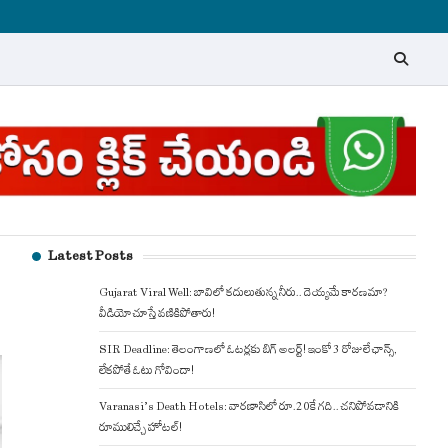
Latest Posts
Gujarat Viral Well: బావిలో కదులుతున్న నీరు.. దెయ్యమే కారణమా?
వీడియో చూస్తే వణికిపోతారు!
SIR Deadline: తెలంగాణలో ఓటర్లకు బిగ్ అలర్ట్! ఇంకో 3 రోజులే ఛాన్స్,
లేకపోతే ఓటు గోవిందా!
Varanasi’s Death Hotels: వారణాసిలో రూ.20కే గది.. చనిపోవడానికి
రూములిచ్చే హోటల్!