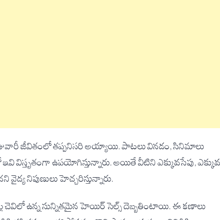
రోజువారీ జీవితంలో తప్పనిసరి అయ్యాయి. పాటలు వినడం, సినిమాలు
 ఇవి విస్తృతంగా ఉపయోగిస్తున్నారు. అయితే వీటిని ఎక్కువసేపు, ఎక్కు
 వైద్య నిపుణులు హెచ్చరిస్తున్నారు.
చెవిలో ఉన్న సున్నితమైన హెయిర్ సెల్స్ దెబ్బతింటాయి. ఈ కణాలు