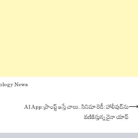
ology News
AI App: ప్రాంప్ట్ ఇస్తే చాలు.. సినిమా రెడీ: హాలీవుడ్‌ను
వణికిస్తున్న చైనా యాప్