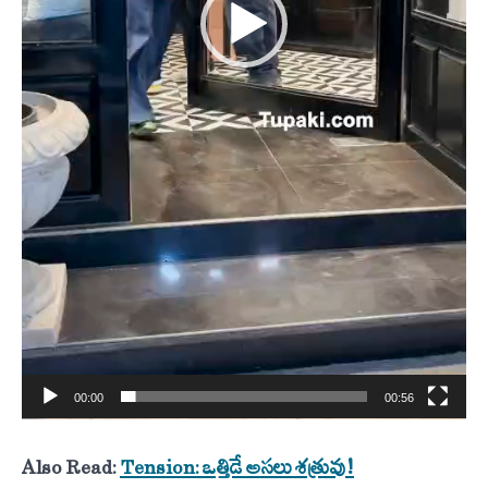
00:00
00:56
Also Read:
Tension: ఒత్తిడే అసలు శత్రువు!