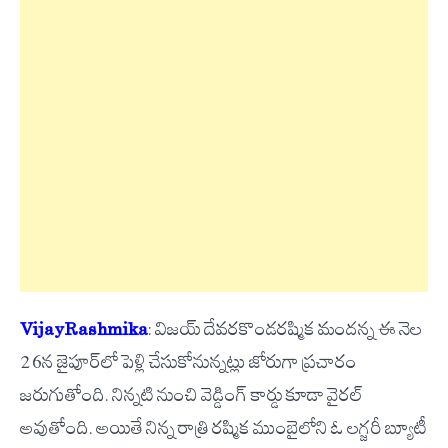
Vijay-Rashmika
: విజయ్ దేవరకొండ-రష్మిక మందన్న ఈ నెల
26న జైపూర్‌లో పెళ్లి చేసుకోనున్నట్లు జోరుగా ప్రచారం
జరుగుతోంది. నిన్నటి నుంచి వెడ్డింగ్ కార్డు కూడా వైరల్
అవుతోంది. అయితే నిన్న రాత్రి రష్మిక ముంబైలోని ఓ లగ్జరీ బ్యూటీ