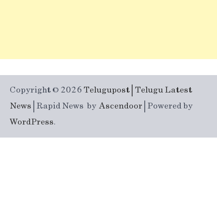
Copyright © 2026
Telugupost | Telugu Latest
News
| Rapid News by
Ascendoor
| Powered by
WordPress
.