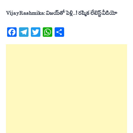
Vijay-Rashmika: విజయ్‌తో పెళ్లి..! రష్మిక లేటెస్ట్ వీడియో
Facebook
Telegram
Twitter
WhatsApp
Share