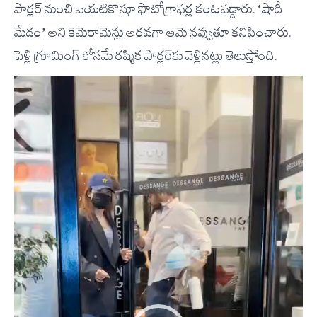
పార్లర్ నుంచి బయటికొస్తూ ఫొటోగ్రాఫర్ల కంటపడ్డారు. ‘షాదీ
మేడం’ అని కెమెరామెన్లు అరవగా ఆమె నవ్వుతూ కనిపించారు.
పెళ్లి గ్రూమింగ్ కోసమే రష్మిక పార్లర్‌కు వెళ్లినట్లు తెలుస్తోంది.
Video
Player