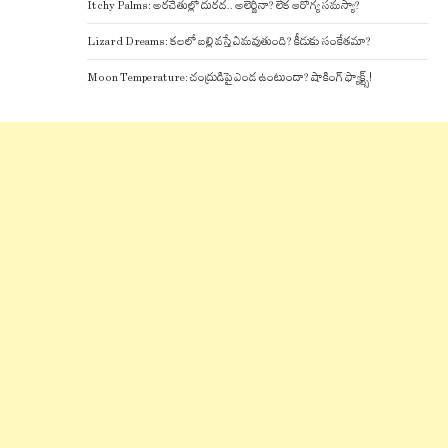
Itchy Palms: అరచేతుల్లో దురద.. అలెర్జీనా? లేక ఆరోగ్య సమస్యా?
Lizard Dreams: కలలో బల్లి వస్తే ఏమవుతుంది? కీడుకు సంకేతమా?
Moon Temperature: చంద్రుడిపై ఎండ ఉంటుందా? షాకింగ్ ఫ్యాక్ట్స్!