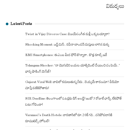
విమర్శలు
Latest Posts
Twist in Vijay Divorce Case: విజయ్-సంగీత మళ్లీ ఒక్కటయ్యారా?
Shocking Moment: జస్ట్ మిస్.. రవీనా టాండన్ దుస్తులు లాగిన కుక్క
EMI Smartphones: ఈఎంఐ మీద ఫోన్ కొన్నారా.. కొత్త రూల్స్ ఇవే
Telangana Shocker: ‘నా మొగుడిని బయట యాక్సిడెంట్ చేయించి చంపెయ్..’
భార్య షాకింగ్ మెసేజ్!
Gujarat Viral Well: బావిలో కదులుతున్న నీరు.. దెయ్యమే కారణమా? వీడియో
చూస్తే వణికిపోతారు!
SIR Deadline: తెలంగాణలో ఓటర్లకు బిగ్ అలర్ట్! ఇంకో 3 రోజులే ఛాన్స్, లేకపోతే
ఓటు గోవిందా!
Varanasi’s Death Hotels: వారణాసిలో రూ.20కే గది.. చనిపోవడానికి
రూములిచ్చే హోటల్!