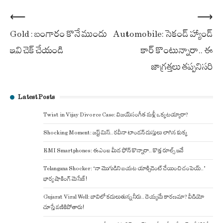
Post
⟵
⟶
Gold : బంగారం కొనే ముందు
Automobile: సెకండ్ హ్యాండ్
navigation
ఇవి చెక్ చేయండి
కార్ కొంటున్నారా.. ఈ
జాగ్రత్తలు తప్పనిసరి
Latest Posts
Twist in Vijay Divorce Case: విజయ్-సంగీత మళ్లీ ఒక్కటయ్యారా?
Shocking Moment: జస్ట్ మిస్.. రవీనా టాండన్ దుస్తులు లాగిన కుక్క
EMI Smartphones: ఈఎంఐ మీద ఫోన్ కొన్నారా.. కొత్త రూల్స్ ఇవే
Telangana Shocker: ‘నా మొగుడిని బయట యాక్సిడెంట్ చేయించి చంపెయ్..’
భార్య షాకింగ్ మెసేజ్!
Gujarat Viral Well: బావిలో కదులుతున్న నీరు.. దెయ్యమే కారణమా? వీడియో
చూస్తే వణికిపోతారు!