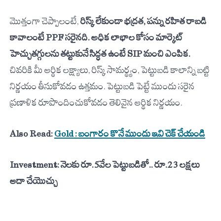
మొత్తంగా చెప్పాలంటే,
రిస్క్ లేకుండా భద్రత, పన్ను రహిత రాబడి
కావాలంటే PPF సరైనది. అధిక లాభాల కోసం మార్కెట్
హెచ్చుతగ్గులను తట్టుకునే సిద్ధత ఉంటే SIP మంచి ఎంపిక.
చివరికి మీ ఆర్థిక లక్ష్యాలు, రిస్క్ సామర్థ్యం, పెట్టుబడి కాలాన్ని బట్టి
నిర్ణయం తీసుకోవడం ఉత్తమం. పెట్టుబడి పెట్టే ముందు సరైన
ప్రణాళిక రూపొందించుకోవడం తెలివైన ఆర్థిక నిర్ణయం.
Also Read:
Gold : బంగారం కొనే ముందు ఇవి చెక్ చేయండి
Investment: నెలకు రూ.5వేల పెట్టుబడితో.. రూ.23 లక్షలు
ఆదా చేయొచ్చు