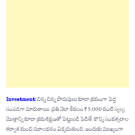
Investment:
చిన్న చిన్న పొదుపులు కూడా క్రమంగా పెద్ద
సంపదగా మారుతాయి. ప్రతి నెలా కేవలం ₹5,000 వంటి స్వల్ప
మొత్తాన్ని కూడా క్రమశిక్షణతో పెట్టుబడి పెడితే, కొన్ని సంవత్సరాల
తర్వాత మంచి మూలధనం ఏర్పడుతుంది. ఇందుకు ముఖ్యంగా