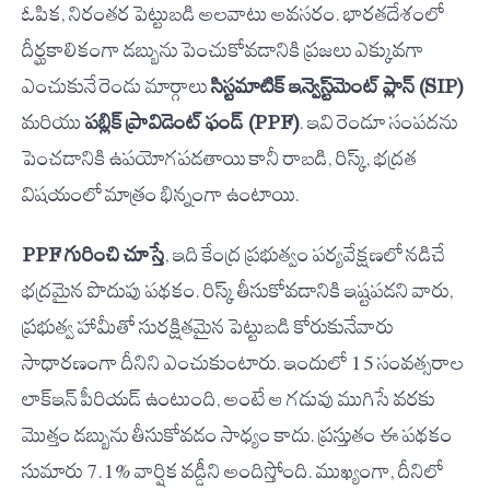
ఓపిక, నిరంతర పెట్టుబడి అలవాటు అవసరం. భారతదేశంలో
దీర్ఘకాలికంగా డబ్బును పెంచుకోవడానికి ప్రజలు ఎక్కువగా
ఎంచుకునే రెండు మార్గాలు
సిస్టమాటిక్ ఇన్వెస్ట్‌మెంట్ ప్లాన్ (SIP)
మరియు
పబ్లిక్ ప్రావిడెంట్ ఫండ్ (PPF)
. ఇవి రెండూ సంపదను
పెంచడానికి ఉపయోగపడతాయి కానీ రాబడి, రిస్క్, భద్రత
విషయంలో మాత్రం భిన్నంగా ఉంటాయి.
PPF గురించి చూస్తే
, ఇది కేంద్ర ప్రభుత్వం పర్యవేక్షణలో నడిచే
భద్రమైన పొదుపు పథకం. రిస్క్ తీసుకోవడానికి ఇష్టపడని వారు,
ప్రభుత్వ హామీతో సురక్షితమైన పెట్టుబడి కోరుకునేవారు
సాధారణంగా దీనిని ఎంచుకుంటారు. ఇందులో 15 సంవత్సరాల
లాక్-ఇన్ పీరియడ్ ఉంటుంది, అంటే ఆ గడువు ముగిసే వరకు
మొత్తం డబ్బును తీసుకోవడం సాధ్యం కాదు. ప్రస్తుతం ఈ పథకం
సుమారు 7.1% వార్షిక వడ్డీని అందిస్తోంది. ముఖ్యంగా, దీనిలో