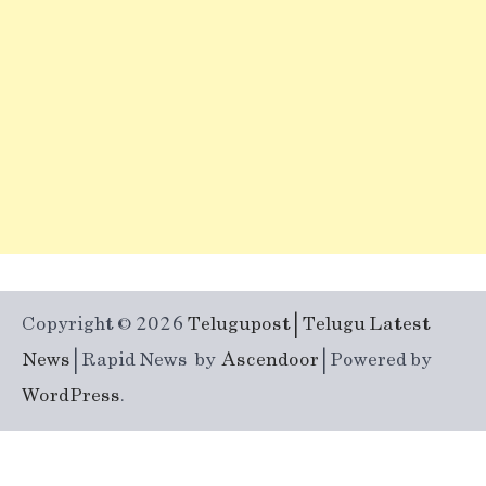
Copyright © 2026
Telugupost | Telugu Latest
News
| Rapid News by
Ascendoor
| Powered by
WordPress
.