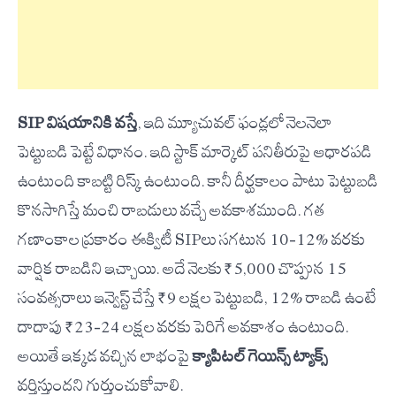
SIP విషయానికి వస్తే
, ఇది మ్యూచువల్ ఫండ్లలో నెలనెలా
పెట్టుబడి పెట్టే విధానం. ఇది స్టాక్ మార్కెట్ పనితీరుపై ఆధారపడి
ఉంటుంది కాబట్టి రిస్క్ ఉంటుంది. కానీ దీర్ఘకాలం పాటు పెట్టుబడి
కొనసాగిస్తే మంచి రాబడులు వచ్చే అవకాశముంది. గత
గణాంకాల ప్రకారం ఈక్విటీ SIPలు సగటున 10–12% వరకు
వార్షిక రాబడిని ఇచ్చాయి. అదే నెలకు ₹5,000 చొప్పున 15
సంవత్సరాలు ఇన్వెస్ట్ చేస్తే ₹9 లక్షల పెట్టుబడి, 12% రాబడి ఉంటే
దాదాపు ₹23–24 లక్షల వరకు పెరిగే అవకాశం ఉంటుంది.
అయితే ఇక్కడ వచ్చిన లాభంపై
క్యాపిటల్ గెయిన్స్ ట్యాక్స్
వర్తిస్తుందని గుర్తుంచుకోవాలి.