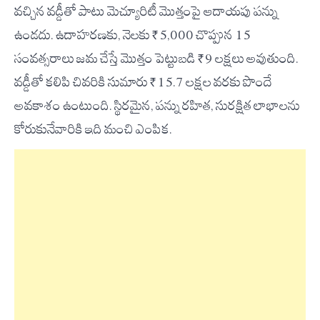
వచ్చిన వడ్డీతో పాటు మెచ్యూరిటీ మొత్తంపై ఆదాయపు పన్ను
ఉండదు. ఉదాహరణకు, నెలకు ₹5,000 చొప్పున 15
సంవత్సరాలు జమ చేస్తే మొత్తం పెట్టుబడి ₹9 లక్షలు అవుతుంది.
వడ్డీతో కలిపి చివరికి సుమారు ₹15.7 లక్షల వరకు పొందే
అవకాశం ఉంటుంది. స్థిరమైన, పన్ను రహిత, సురక్షిత లాభాలను
కోరుకునేవారికి ఇది మంచి ఎంపిక.