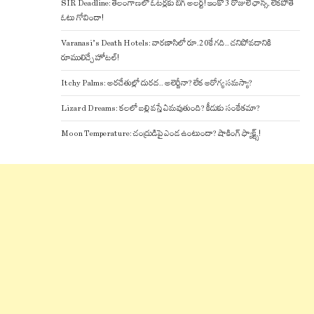
SIR Deadline: తెలంగాణలో ఓటర్లకు బిగ్ అలర్ట్! ఇంకో 3 రోజులే ఛాన్స్, లేకపోతే
ఓటు గోవిందా!
Varanasi’s Death Hotels: వారణాసిలో రూ.20కే గది.. చనిపోవడానికి
రూములిచ్చే హోటల్!
Itchy Palms: అరచేతుల్లో దురద.. అలెర్జీనా? లేక ఆరోగ్య సమస్యా?
Lizard Dreams: కలలో బల్లి వస్తే ఏమవుతుంది? కీడుకు సంకేతమా?
Moon Temperature: చంద్రుడిపై ఎండ ఉంటుందా? షాకింగ్ ఫ్యాక్ట్స్!